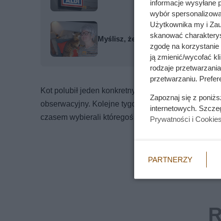
informacje wysyłane 
wybór spersonalizowan
Użytkownika my i Zau
skanować charakterys
Myślisz, że kot patrzy Ci w oczy i w
zgodę na korzystanie 
ją zmienić/wycofać kl
rodzaje przetwarzani
przetwarzaniu. Prefere
Kot polubił jeden konkretny parapet, na którym potra
Zapoznaj się z poniż
obserwacyjny. Kolejne tygodnie mijały bardzo podob
internetowych. Szcze
czasem wybierali któregoś z nich. Neo był z boku, 
Prywatności i Cookie
PARTNERZY