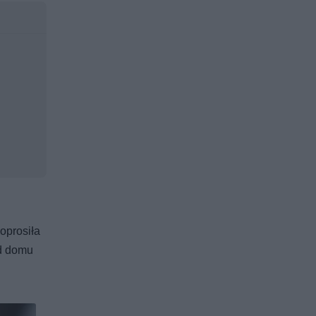
poprosiła
od domu