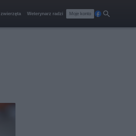
 zwierzęta
Weterynarz radzi
Moje konto
Fa
Szu
ceb
kaj
ook