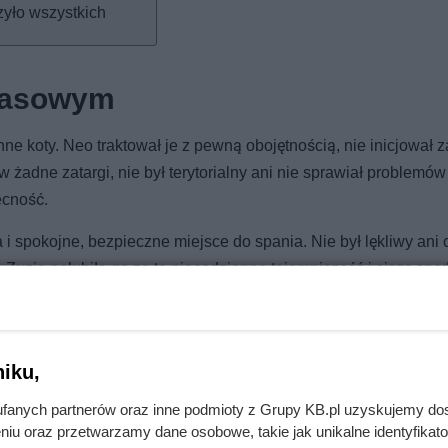
yło wszystkich
zasowym
e koty. Neo traktował je z pewną obojętnością, nie inicjował 
żadne zatargi, nie był terytorialny ani nie sprawiał problemów
ecność.
i spokojne, bezpieczne miejsce do spania. Nie był lękliwy ani 
 Zuzia polubiła go za tą niecodzienną tajemniczość i ciszę sp
iku,
fanych partnerów oraz inne podmioty z Grupy KB.pl uzyskujemy do
niu oraz przetwarzamy dane osobowe, takie jak unikalne identyfikat
 i mlekiem. Gigantyczne gratisy w ALDI!