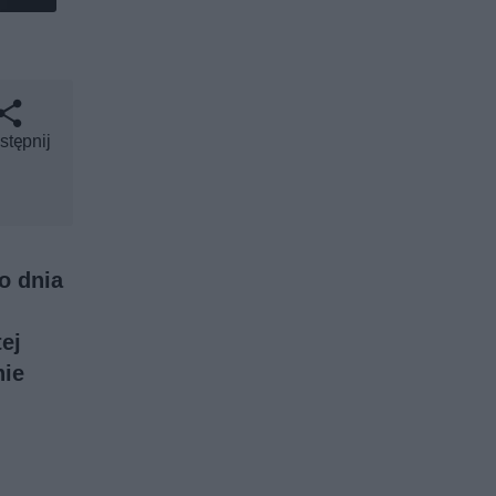
stępnij
o dnia
ej
nie