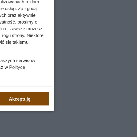
alizowanych reklam,
ie usług. Za zgodą
ych oraz aktywnie
watność, prosimy o
wolna i zawsze możesz
 rogu strony. Niektóre
ić się takiemu
t
 naszych serwisów
 a
esz w
Polityce
Akceptuję