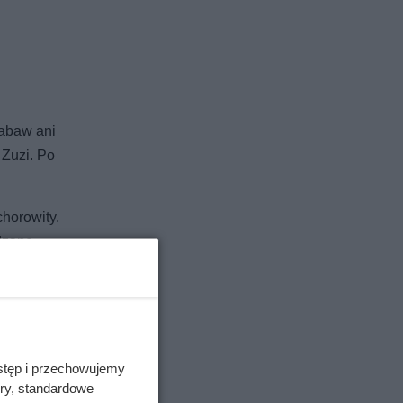
zabaw ani
 Zuzi. Po
chorowity.
ędzaną
stęp i przechowujemy
ory, standardowe