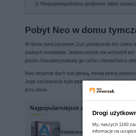
Nieprawdopodobne spotkanie, które zaskocz
Pobyt Neo w domu tymc
W domu tymczasowym Zuzi przebywały też cztery inn
żadnych kontaktów. Jednocześnie nie wchodził też w 
prostu charakteryzowała go cicha i nienachalna ob
Neo otrzymał dach nad głową, miskę pełną jedzenia 
Jego zachowanie było pełne dystansu i ostrożności.
przy oknie.
Najpopularniejsze artykuły
Drogi użytkown
My, naszych 1160 zau
informacje na urządze
Odejdziesz od kasy z darmową kawą