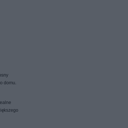
osny
go domu.
realne
większego