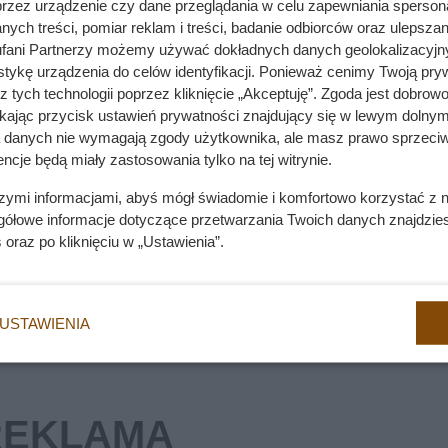
przez urządzenie czy dane przeglądania w celu zapewniania sperson
ych treści, pomiar reklam i treści, badanie odbiorców oraz ulepszan
fani Partnerzy możemy używać dokładnych danych geolokalizacyjn
tykę urządzenia do celów identyfikacji. Ponieważ cenimy Twoją pry
ie, kim jesteś? Prawda szokuje właścicieli
z tych technologii poprzez kliknięcie „Akceptuję”. Zgoda jest dobro
ikając przycisk ustawień prywatności znajdujący się w lewym dolnym
a danych nie wymagają zgody użytkownika, ale masz prawo sprzeciw
ncje będą miały zastosowania tylko na tej witrynie.
fił spędzać długie godziny. Był to dla niego najważniejszy punk
szymi informacjami, abyś mógł świadomie i komfortowo korzystać z
nie, do domu tymczasowego przychodzili ludzie, oglądali koty,
gółowe informacje dotyczące przetwarzania Twoich danych znajdzi
nieobecny i niezainteresowany.
s
oraz po kliknięciu w „Ustawienia”.
USTAWIENIA