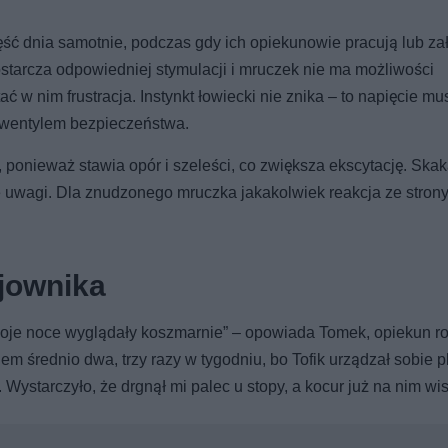
ć dnia samotnie, podczas gdy ich opiekunowie pracują lub zał
starcza odpowiedniej stymulacji i mruczek nie ma możliwości
 w nim frustracja. Instynkt łowiecki nie znika – to napięcie mu
ę wentylem bezpieczeństwa.
 ponieważ stawia opór i szeleści, co zwiększa ekscytację. Ska
e uwagi. Dla znudzonego mruczka jakakolwiek reakcja ze stron
jownika
 moje noce wyglądały koszmarnie” – opowiada Tomek, opiekun r
em średnio dwa, trzy razy w tygodniu, bo Tofik urządzał sobie p
ystarczyło, że drgnął mi palec u stopy, a kocur już na nim wisi