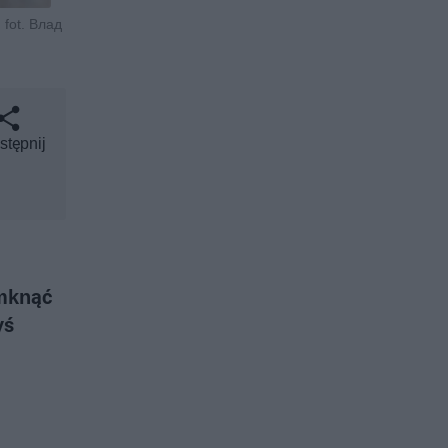
 fot. Влад
stępnij
amknąć
yś