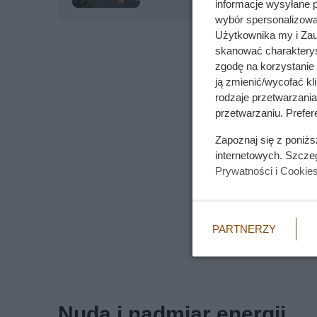
informacje wysyłane 
wybór spersonalizowan
Użytkownika my i Zau
skanować charakterys
zgodę na korzystanie 
ją zmienić/wycofać kl
rodzaje przetwarzani
przetwarzaniu. Prefere
Zapoznaj się z poniż
internetowych. Szcze
Prywatności i Cookie
PARTNERZY
Nuda i nadmiar energii