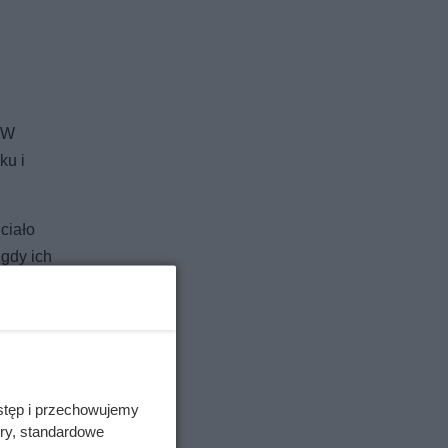
. W
ku i
ciało
 gdy ich
stęp i przechowujemy
ory, standardowe