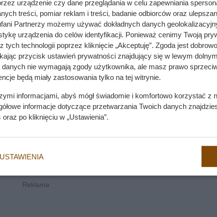
przez urządzenie czy dane przeglądania w celu zapewniania sperson
ych treści, pomiar reklam i treści, badanie odbiorców oraz ulepszan
fani Partnerzy możemy używać dokładnych danych geolokalizacyjn
tykę urządzenia do celów identyfikacji. Ponieważ cenimy Twoją pry
z tych technologii poprzez kliknięcie „Akceptuję”. Zgoda jest dobro
ikając przycisk ustawień prywatności znajdujący się w lewym dolnym
a danych nie wymagają zgody użytkownika, ale masz prawo sprzeciw
ncje będą miały zastosowania tylko na tej witrynie.
szymi informacjami, abyś mógł świadomie i komfortowo korzystać z
gółowe informacje dotyczące przetwarzania Twoich danych znajdzi
s
oraz po kliknięciu w „Ustawienia”.
USTAWIENIA