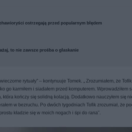
 Behawioryści ostrzegają przed popularnym błędem
ażaj, to nie zawsze prośba o głaskanie
wieczorne rytuały” – kontynuuje Tomek. „ Zrozumiałem, że Tofik
tylko go karmiłem i siadałem przed komputerem. Wprowadziłem s
która kończy się solidną kolacją. Dodatkowo nauczyłem się ni
rałem w bezruchu. Po dwóch tygodniach Tofik zrozumiał, że po
rostu kładzie się w moich nogach i śpi do rana".