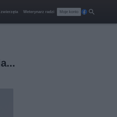
 zwierzęta
Weterynarz radzi
Moje konto
Fa
Szu
ceb
kaj
ook
a...