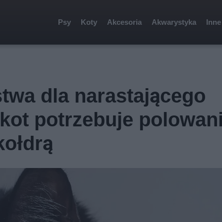
Psy
Koty
Akcesoria
Akwarystyka
Inne
ą
twa dla narastającego
kot potrzebuje polowani
kołdrą