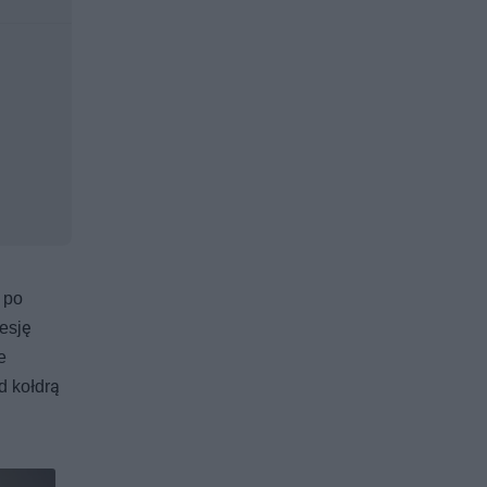
 po
esję
e
d kołdrą