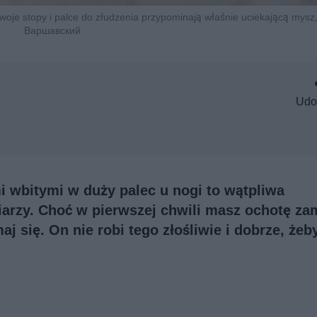
woje stopy i palce do złudzenia przypominają właśnie uciekającą mysz,
Варшавский
Udo
i wbitymi w duży palec u nogi to wątpliwa
iarzy. Choć w pierwszej chwili masz ochotę z
j się. On nie robi tego złośliwie i dobrze, żeb