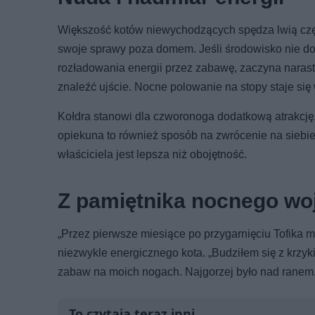
Większość kotów niewychodzących spędza lwią częś
swoje sprawy poza domem. Jeśli środowisko nie do
rozładowania energii przez zabawę, zaczyna narastać
znaleźć ujście. Nocne polowanie na stopy staje si
Kołdra stanowi dla czworonoga dodatkową atrakcję,
opiekuna to również sposób na zwrócenie na siebi
właściciela jest lepsza niż obojętność.
Z pamiętnika nocnego wo
„Przez pierwsze miesiące po przygarnięciu Tofika
niezwykle energicznego kota. „Budziłem się z krzyki
zabaw na moich nogach. Najgorzej było nad ranem. W
To czytają teraz inni