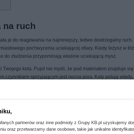
a na ruch
wała je do reagowania na najmniejszy, ledwo dostrzegalny ruch
miastowego pochwycenia uciekającej ofiary. Kiedy leżysz w łóż
ce do złudzenia przypominają właśnie uciekającą mysz.
 Twojego kota. Pupil nie myśli, że pod materiałem znajduje się 
m czynnikiem sprzyjającym jest nocna pora. Koty polują wtedy,
 i właśnie w nocy.
iku,
fanych partnerów oraz inne podmioty z Grupy KB.pl uzyskujemy do
wie 20 zł. Cena zadziwia klientów
niu oraz przetwarzamy dane osobowe, takie jak unikalne identyfikat