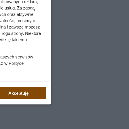
alizowanych reklam,
ie usług. Za zgodą
ych oraz aktywnie
watność, prosimy o
wolna i zawsze możesz
 rogu strony. Niektóre
ić się takiemu
 naszych serwisów
esz w
Polityce
Akceptuję