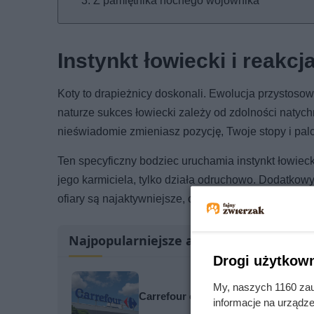
Z pamiętnika nocnego wojownika
Instynkt łowiecki i reakcj
Koty to drapieżnicy doskonali. Ewolucja przystoso
naturze sukces łowiecki zależy od zdolności natych
nieświadomie zmieniasz pozycję, Twoje stopy i pal
Ten specyficzny bodziec uruchamia instynkt łowiecki
jego karmiciela, tylko działa odruchowo. Dodatkowy
ofiary są najaktywniejsze, czyli o zmierzchu, świcie
Najpopularniejsze artykuły
Drogi użytkown
My, naszych 1160 zau
Carrefour obniżył cenę masła o pra
informacje na urządze