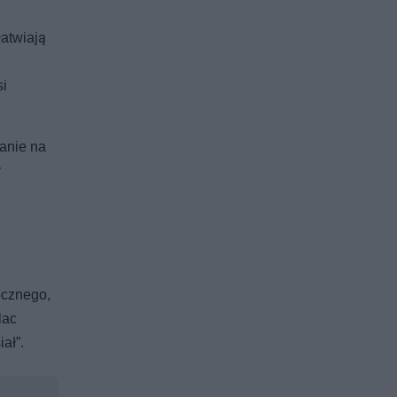
atwiają
si
kanie na
y
ocznego,
lac
ał”.