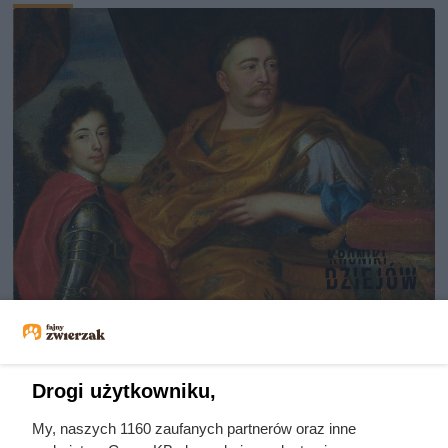
Dlaczego nikt nie chciał poślubić
syna Jana III Sobieskiego?
Odpowiedź zaskakuje
Drogi użytkowniku,
My, naszych 1160 zaufanych partnerów oraz inne