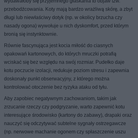
wydawałoby się przyjemnego głaskania to objaw tzw.
przebodźcowania. Koty mają bardzo wrażliwą skórę, a zbyt
długi lub niewłaściwy dotyk (np. w okolicy brzucha czy
nasady ogona) wywołuje u nich dyskomfort, przed którym
bronią się instynktownie.
Równie fascynująca jest kocia miłość do ciasnych
opakowań kartonowych, do których mruczki potrafią
wciskać się bez względu na swój rozmiar. Pudełko daje
kotu poczucie izolacji, redukuje poziom stresu i zapewnia
doskonały punkt obserwacyjny, z którego można
kontrolować otoczenie bez ryzyka ataku od tyłu.
Aby zapobiec negatywnym zachowaniom, takim jak
zrzucanie rzeczy czy podgryzanie, warto zapewnić kotu
interesujące środowisko (kartony do zabawy), drapaki oraz
nauczyć się odczytywać subtelne sygnały ostrzegawcze
(np. nerwowe machanie ogonem czy spłaszczenie uszu