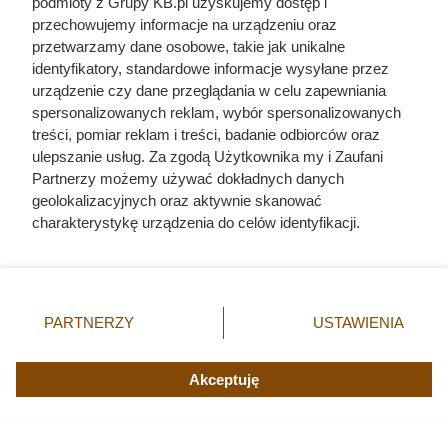
podmioty z Grupy KB.pl uzyskujemy dostęp i
przechowujemy informacje na urządzeniu oraz
przetwarzamy dane osobowe, takie jak unikalne
identyfikatory, standardowe informacje wysyłane przez
urządzenie czy dane przeglądania w celu zapewniania
spersonalizowanych reklam, wybór spersonalizowanych
treści, pomiar reklam i treści, badanie odbiorców oraz
ulepszanie usług. Za zgodą Użytkownika my i Zaufani
Partnerzy możemy używać dokładnych danych
geolokalizacyjnych oraz aktywnie skanować
charakterystykę urządzenia do celów identyfikacji.
Ponieważ cenimy Twoją prywatność, prosimy o zgodę na
Ten gatunek drewna daje
korzystanie z tych technologii poprzez kliknięcie
„Akceptuję”. Zgoda jest dobrowolna i zawsze możesz ją
najwięcej ciepła, a Polacy rzadko
zmienić/wycofać klikając przycisk ustawień prywatności
PARTNERZY
USTAWIENIA
go kupują. Prawdziwy król
znajdujący się w lewym dolnym rogu strony. Niektóre
rodzaje przetwarzania danych nie wymagają zgody
kaloryczności
użytkownika, ale masz prawo sprzeciwić się takiemu
Akceptuję
przetwarzaniu. Preferencje będą miały zastosowania tylko
na tej witrynie.