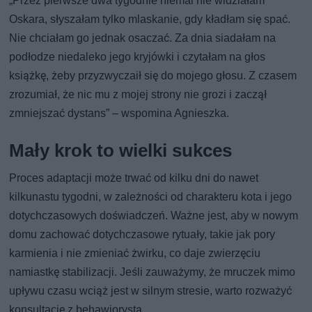
„Przez pierwsze dwa tygodnie niemal nie widziałam
Oskara, słyszałam tylko mlaskanie, gdy kładłam się spać.
Nie chciałam go jednak osaczać. Za dnia siadałam na
podłodze niedaleko jego kryjówki i czytałam na głos
książkę, żeby przyzwyczaił się do mojego głosu. Z czasem
zrozumiał, że nic mu z mojej strony nie grozi i zaczął
zmniejszać dystans” – wspomina Agnieszka.
Mały krok to wielki sukces
Proces adaptacji może trwać od kilku dni do nawet
kilkunastu tygodni, w zależności od charakteru kota i jego
dotychczasowych doświadczeń. Ważne jest, aby w nowym
domu zachować dotychczasowe rytuały, takie jak pory
karmienia i nie zmieniać żwirku, co daje zwierzęciu
namiastkę stabilizacji. Jeśli zauważymy, że mruczek mimo
upływu czasu wciąż jest w silnym stresie, warto rozważyć
konsultację z behawiorystą.