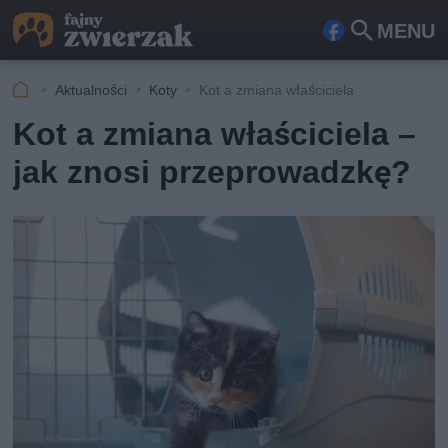
MENU
Fa
Szu
ceb
kaj
Aktualności
Koty
Kot a zmiana właściciela
ook
Kot a zmiana właściciela –
jak znosi przeprowadzkę?