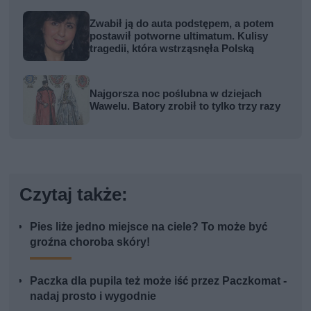
Zwabił ją do auta podstępem, a potem
postawił potworne ultimatum. Kulisy
tragedii, która wstrząsnęła Polską
Najgorsza noc poślubna w dziejach
Wawelu. Batory zrobił to tylko trzy razy
Czytaj także:
Pies liże jedno miejsce na ciele? To może być
groźna choroba skóry!
Paczka dla pupila też może iść przez Paczkomat -
nadaj prosto i wygodnie