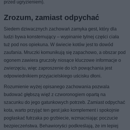
przed ugryzieniem).
Zrozum, zamiast odpychać
Siedem dziwacznych zachowań zamyka gest, który dla
ludzi bywa konsternujący – wypinanie tylnej części ciała
tuż pod nos opiekuna. W świecie kotów jest to dowód
zaufania. Mruczki komunikują się zapachowo, a obszar pod
ogonem zawiera gruczoły niosące kluczowe informacje o
zwierzęciu, więc zaproszenie do ich powąchania jest
odpowiednikiem przyjacielskiego uścisku dłoni.
Rozumienie wyżej opisanego zachowania pozwala
budować głębszą więź z czworonogiem opartą na
szacunku do jego gatunkowych potrzeb. Zamiast odpychać
kota, warto przyjąć ten gest jako komplement i spokojnie
pogłaskać futrzaka po grzbiecie, wzmacniając poczucie
bezpieczeństwa. Behawioryści podkreślają, że im lepiej