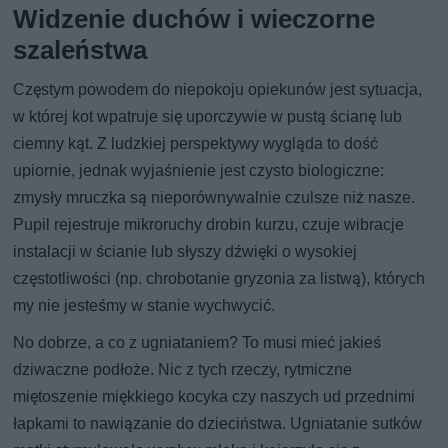
Widzenie duchów i wieczorne
szaleństwa
Częstym powodem do niepokoju opiekunów jest sytuacja,
w której kot wpatruje się uporczywie w pustą ścianę lub
ciemny kąt. Z ludzkiej perspektywy wygląda to dość
upiornie, jednak wyjaśnienie jest czysto biologiczne:
zmysły mruczka są nieporównywalnie czulsze niż nasze.
Pupil rejestruje mikroruchy drobin kurzu, czuje wibracje
instalacji w ścianie lub słyszy dźwięki o wysokiej
częstotliwości (np. chrobotanie gryzonia za listwą), których
my nie jesteśmy w stanie wychwycić.
No dobrze, a co z ugniataniem? To musi mieć jakieś
dziwaczne podłoże. Nic z tych rzeczy, rytmiczne
miętoszenie miękkiego kocyka czy naszych ud przednimi
łapkami to nawiązanie do dzieciństwa. Ugniatanie sutków