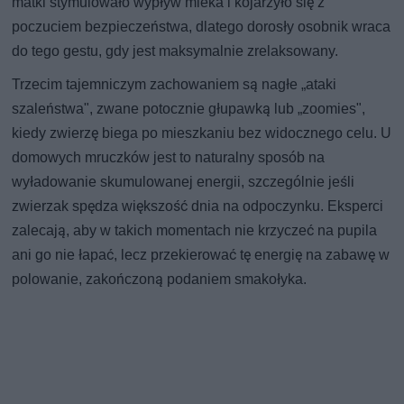
matki stymulowało wypływ mleka i kojarzyło się z
poczuciem bezpieczeństwa, dlatego dorosły osobnik wraca
do tego gestu, gdy jest maksymalnie zrelaksowany.
Trzecim tajemniczym zachowaniem są nagłe „ataki
szaleństwa", zwane potocznie głupawką lub „zoomies",
kiedy zwierzę biega po mieszkaniu bez widocznego celu. U
domowych mruczków jest to naturalny sposób na
wyładowanie skumulowanej energii, szczególnie jeśli
zwierzak spędza większość dnia na odpoczynku. Eksperci
zalecają, aby w takich momentach nie krzyczeć na pupila
ani go nie łapać, lecz przekierować tę energię na zabawę w
polowanie, zakończoną podaniem smakołyka.