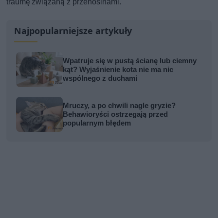
traumę związaną z przenosinami.
Najpopularniejsze artykuły
Wpatruje się w pustą ścianę lub ciemny
kąt? Wyjaśnienie kota nie ma nic
wspólnego z duchami
Mruczy, a po chwili nagle gryzie?
Behawioryści ostrzegają przed
popularnym błędem