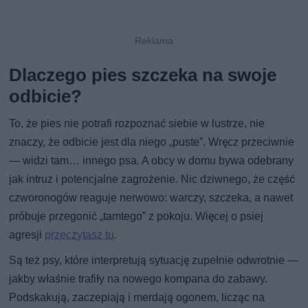
Dlaczego pies szczeka na swoje
odbicie?
To, że pies nie potrafi rozpoznać siebie w lustrze, nie
znaczy, że odbicie jest dla niego „puste”. Wręcz przeciwnie
— widzi tam… innego psa. A obcy w domu bywa odebrany
jak intruz i potencjalne zagrożenie. Nic dziwnego, że część
czworonogów reaguje nerwowo: warczy, szczeka, a nawet
próbuje przegonić „tamtego” z pokoju. Więcej o psiej
agresji
przeczytasz tu
.
Są też psy, które interpretują sytuację zupełnie odwrotnie —
jakby właśnie trafiły na nowego kompana do zabawy.
Podskakują, zaczepiają i merdają ogonem, licząc na