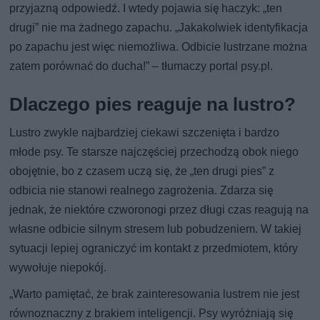
przyjazną odpowiedź. I wtedy pojawia się haczyk: „ten
drugi” nie ma żadnego zapachu. „Jakakolwiek identyfikacja
po zapachu jest więc niemożliwa. Odbicie lustrzane można
zatem porównać do ducha!” – tłumaczy portal psy.pl.
Dlaczego pies reaguje na lustro?
Lustro zwykle najbardziej ciekawi szczenięta i bardzo
młode psy. Te starsze najczęściej przechodzą obok niego
obojętnie, bo z czasem uczą się, że „ten drugi pies” z
odbicia nie stanowi realnego zagrożenia. Zdarza się
jednak, że niektóre czworonogi przez długi czas reagują na
własne odbicie silnym stresem lub pobudzeniem. W takiej
sytuacji lepiej ograniczyć im kontakt z przedmiotem, który
wywołuje niepokój.
„Warto pamiętać, że brak zainteresowania lustrem nie jest
równoznaczny z brakiem inteligencji. Psy wyróżniają się