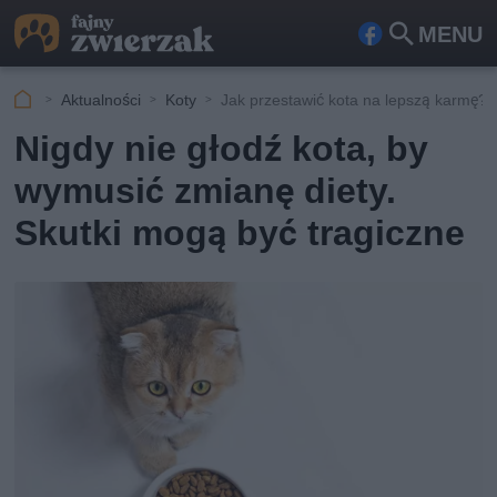
MENU
Fa
Szu
ceb
kaj
Aktualności
Koty
Jak przestawić kota na lepszą karmę?
ook
Nigdy nie głodź kota, by
wymusić zmianę diety.
Skutki mogą być tragiczne