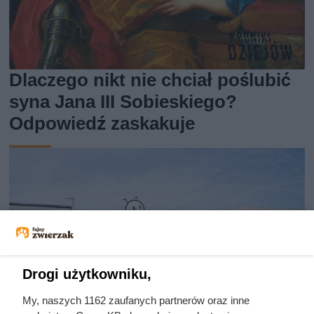
Dlaczego nikt nie chciał poślubić
syna Jana III Sobieskiego?
Odpowiedź zaskakuje
Drogi użytkowniku,
My, naszych 1162 zaufanych partnerów oraz inne