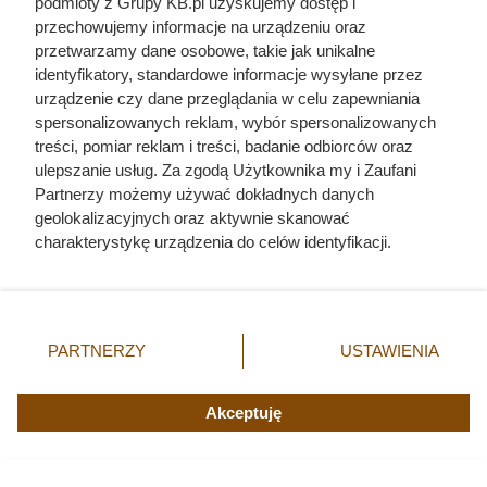
podmioty z Grupy KB.pl uzyskujemy dostęp i
przechowujemy informacje na urządzeniu oraz
przetwarzamy dane osobowe, takie jak unikalne
Luksusowa kawa w cenie, jakiej
identyfikatory, standardowe informacje wysyłane przez
urządzenie czy dane przeglądania w celu zapewniania
nie było od bardzo dawna. Klienci
spersonalizowanych reklam, wybór spersonalizowanych
Biedronki zachwyceni
treści, pomiar reklam i treści, badanie odbiorców oraz
ulepszanie usług. Za zgodą Użytkownika my i Zaufani
Partnerzy możemy używać dokładnych danych
geolokalizacyjnych oraz aktywnie skanować
charakterystykę urządzenia do celów identyfikacji.
Ponieważ cenimy Twoją prywatność, prosimy o zgodę na
korzystanie z tych technologii poprzez kliknięcie
„Akceptuję”. Zgoda jest dobrowolna i zawsze możesz ją
zmienić/wycofać klikając przycisk ustawień prywatności
PARTNERZY
USTAWIENIA
znajdujący się w lewym dolnym rogu strony. Niektóre
rodzaje przetwarzania danych nie wymagają zgody
użytkownika, ale masz prawo sprzeciwić się takiemu
Akceptuję
przetwarzaniu. Preferencje będą miały zastosowania tylko
na tej witrynie.