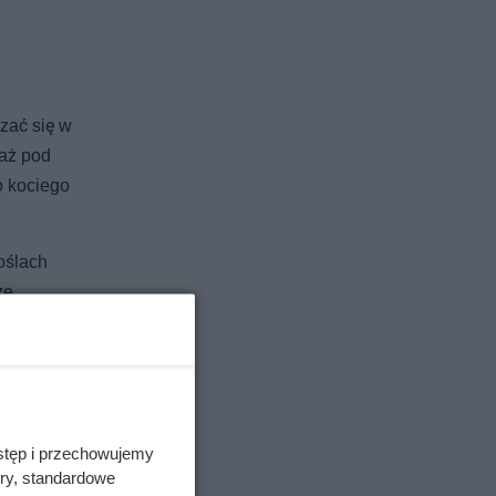
szać się w
 aż pod
o kociego
oślach
że
stęp i przechowujemy
ory, standardowe