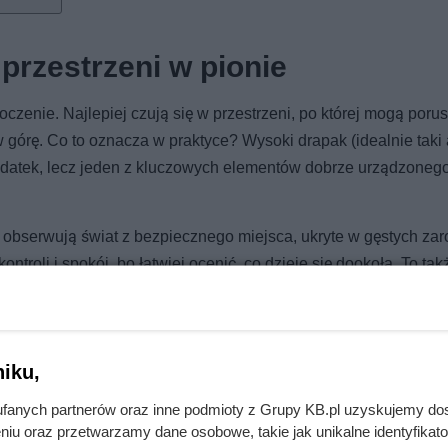
przestrzeni w pionie
oczenie. Najlepiej czują się w przestrzeni, po której mogą poru
w górę. Co to oznacza w praktyce? Wysoki drapak (idealnie taki
dodatek, lecz jeden z kluczowych elementów dobrze urządzoneg
e obserwują świat z bezpiecznego miejsca, ukryte w gęstych zar
troli i spokój, bo łatwiej ocenić, co dzieje się dookoła. To tak
esować — na przykład od psa. Czy pies może mieszkać z kotem?
iku,
fanych partnerów oraz inne podmioty z Grupy KB.pl uzyskujemy do
niu oraz przetwarzamy dane osobowe, takie jak unikalne identyfikat