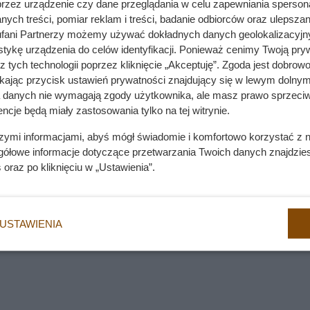
przez urządzenie czy dane przeglądania w celu zapewniania sperson
iwnie. Powód nie ma nic wspólnego z „szóstym zmysłem”
ych treści, pomiar reklam i treści, badanie odbiorców oraz ulepszan
fani Partnerzy możemy używać dokładnych danych geolokalizacyjn
tykę urządzenia do celów identyfikacji. Ponieważ cenimy Twoją pry
z tych technologii poprzez kliknięcie „Akceptuję”. Zgoda jest dobro
ie, kim jesteś? Prawda szokuje właścicieli
ikając przycisk ustawień prywatności znajdujący się w lewym dolnym
a danych nie wymagają zgody użytkownika, ale masz prawo sprzeciw
ncje będą miały zastosowania tylko na tej witrynie.
szymi informacjami, abyś mógł świadomie i komfortowo korzystać z
gółowe informacje dotyczące przetwarzania Twoich danych znajdzi
s
oraz po kliknięciu w „Ustawienia”.
USTAWIENIA