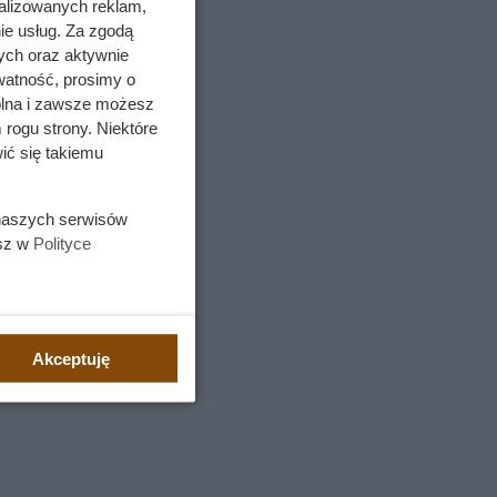
alizowanych reklam,
ie usług. Za zgodą
ych oraz aktywnie
watność, prosimy o
wolna i zawsze możesz
 rogu strony. Niektóre
ić się takiemu
 naszych serwisów
esz w
Polityce
Akceptuję