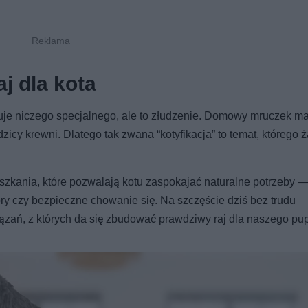
j dla kota
uje niczego specjalnego, ale to złudzenie. Domowy mruczek m
dzicy krewni. Dlatego tak zwana “kotyfikacja” to temat, którego 
ieszkania, które pozwalają kotu zaspokajać naturalne potrzeby 
ry czy bezpieczne chowanie się. Na szczęście dziś bez trudu
zań, z których da się zbudować prawdziwy raj dla naszego pup