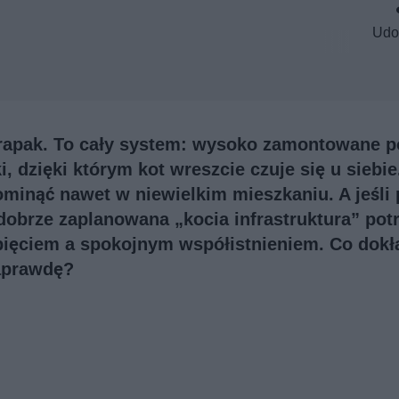
Udo
 drapak. To cały system: wysoko zamontowane pó
, dzięki którym kot wreszcie czuje się u siebie
minąć nawet w niewielkim mieszkaniu. A jeśli
obrze zaplanowana „kocia infrastruktura” potr
pięciem a spokojnym współistnieniem. Co dokł
naprawdę?