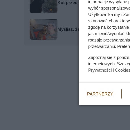
informacje wysyłane 
Kot przed burzą zachowuje się dz
wybór spersonalizowan
Użytkownika my i Zau
skanować charakterys
zgodę na korzystanie 
Myślisz, że kot patrzy Ci w oczy i w
ją zmienić/wycofać kl
rodzaje przetwarzani
przetwarzaniu. Prefere
Zapoznaj się z poniż
internetowych. Szcze
Prywatności i Cookie
PARTNERZY