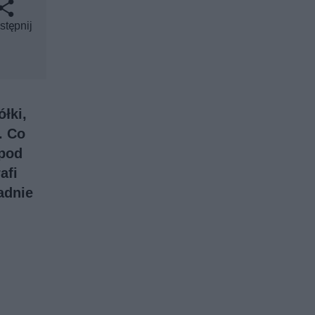
stępnij
łki,
. Co
 pod
afi
adnie