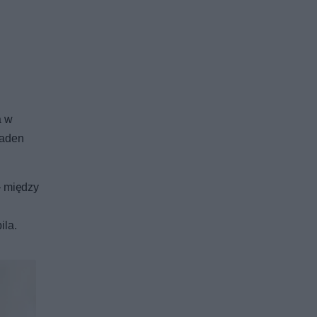
a w
żaden
— między
ila.