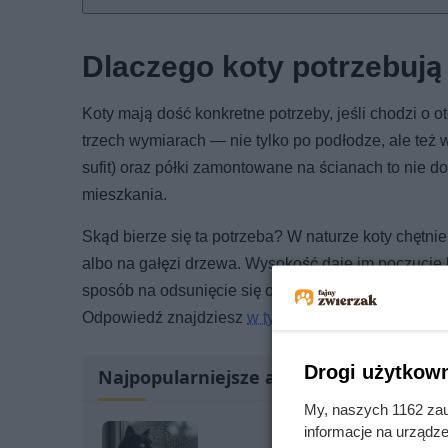
Dlaczego koty potrzebują 
Koty mają dość konkretne potrzeby, jeśli chodzi o ot
trzech wymiarach — nie tylko po podłodze, ale też 
sufit) oraz półki zamontowane na ścianach to nie 
mieszkania.
Skąd bierze się ta potrzeba? W naturze koty chętni
albo na gałęzi drzewa. Wysokość daje im poczucie kon
sposób na odsunięcie się od tego, co może je str
Odpowiedź znajdziesz
w tym artykule.
Drogi użytkown
Najpopularniejsze artykuły
My, naszych 1162 zau
informacje na urządze