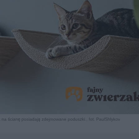
 na ścianę posiadają zdejmowane poduszki., fot. PaulShlykov