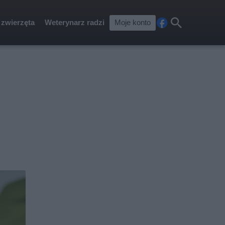
 zwierzęta
Weterynarz radzi
Moje konto
Fa
Szu
ceb
kaj
ook