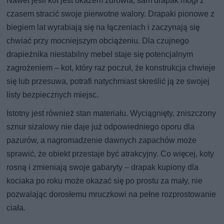
Nawet jeśli kot jest okazem zdrowia, sam drapak mógł z
czasem stracić swoje pierwotne walory. Drapaki pionowe z
biegiem lat wyrabiają się na łączeniach i zaczynają się
chwiać przy mocniejszym obciążeniu. Dla czujnego
drapieżnika niestabilny mebel staje się potencjalnym
zagrożeniem – kot, który raz poczuł, że konstrukcja chwieje
się lub przesuwa, potrafi natychmiast skreślić ją ze swojej
listy bezpiecznych miejsc.
Istotny jest również stan materiału. Wyciągnięty, zniszczony
sznur sizalowy nie daje już odpowiedniego oporu dla
pazurów, a nagromadzenie dawnych zapachów może
sprawić, że obiekt przestaje być atrakcyjny. Co więcej, koty
rosną i zmieniają swoje gabaryty – drapak kupiony dla
kociaka po roku może okazać się po prostu za mały, nie
pozwalając dorosłemu mruczkowi na pełne rozprostowanie
ciała.