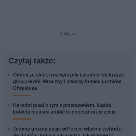
Czytaj także:
Odarci ze skóry, rozcięci piłą i przybici do krzyża
głową w dół. Mroczny i krwawy koniec uczniów
Chrystusa
Herodot pisał o tym z przerażeniem. Każda
kobieta musiała zrobić to chociaż raz w życiu
Jedyny groźny pająk w Polsce właśnie wchodzi
do domów. Polacy nie wiedzą, jak reagować