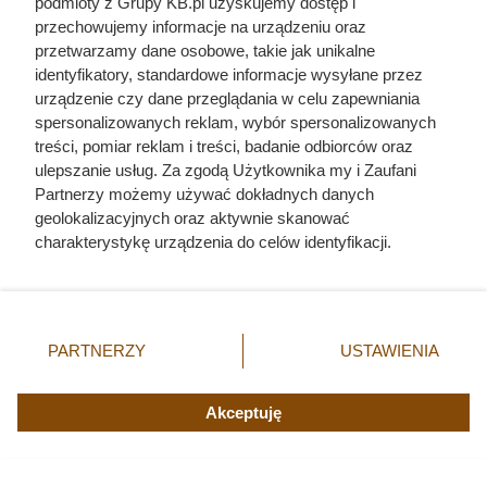
podmioty z Grupy KB.pl uzyskujemy dostęp i
przechowujemy informacje na urządzeniu oraz
przetwarzamy dane osobowe, takie jak unikalne
identyfikatory, standardowe informacje wysyłane przez
urządzenie czy dane przeglądania w celu zapewniania
spersonalizowanych reklam, wybór spersonalizowanych
treści, pomiar reklam i treści, badanie odbiorców oraz
ulepszanie usług. Za zgodą Użytkownika my i Zaufani
Partnerzy możemy używać dokładnych danych
Ten gatunek drewna daje
geolokalizacyjnych oraz aktywnie skanować
charakterystykę urządzenia do celów identyfikacji.
najwięcej ciepła, a Polacy rzadko
Ponieważ cenimy Twoją prywatność, prosimy o zgodę na
go kupują. Prawdziwy król
korzystanie z tych technologii poprzez kliknięcie
„Akceptuję”. Zgoda jest dobrowolna i zawsze możesz ją
kaloryczności
zmienić/wycofać klikając przycisk ustawień prywatności
PARTNERZY
USTAWIENIA
znajdujący się w lewym dolnym rogu strony. Niektóre
rodzaje przetwarzania danych nie wymagają zgody
użytkownika, ale masz prawo sprzeciwić się takiemu
Akceptuję
przetwarzaniu. Preferencje będą miały zastosowania tylko
na tej witrynie.