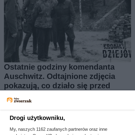
Ostatnie godziny komendanta
Auschwitz. Odtajnione zdjęcia
pokazują, co działo się przed
szubienicą
Drogi użytkowniku,
My, naszych 1162 zaufanych partnerów oraz inne