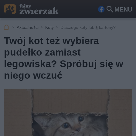
MENU
Fa
Szu
ceb
kaj
Aktualności
Koty
Dlaczego koty lubią kartony?
ook
Twój kot też wybiera
pudełko zamiast
legowiska? Spróbuj się w
niego wczuć