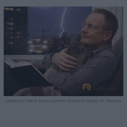
Opiekun w trakcie burzy powinien zachować spokój, fot. kozorog