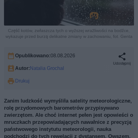
Część kotów, zwłaszcza tych o wyższej wrażliwości na bodźce,
wykazuje przed burzą delikatne zmiany w zachowaniu, fot. Genta
Opublikowano:
08.08.2026
Udostępnij
Autor:
Natalia Grochal
Drukuj
Zanim ludzkość wymyśliła satelity meteorologiczne,
rolę przydomowych barometrów przypisywano
zwierzętom. Ale choć internet pełen jest opowieści o
mruczkach przepowiadających nawałnice z precyzją
państwowego instytutu meteorologii, nauka
podchodzi do tych rewelacji z dystansem. Owszem,