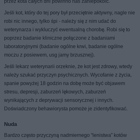
przez kota całych dni powinno nas zaniepokoić.
Jeśli kot, który do tej pory był przeciętnie aktywny, nagle nie
robi nic innego, tylko śpi - należy się z nim udać do
weterynarza i wykluczyć ewentualną chorobę. Robi się to
poprzez badanie kliniczne połączone z badaniami
laboratoryjnymi (badanie ogólne krwi, badanie ogólne
moczu z posiewem, usg jamy brzusznej).
Jeśli lekarz weterynarii orzeknie, że kot jest zdrowy, wtedy
należy szukać przyczyn psychicznych. Wycofanie z życia,
spanie powyżej 18 godzin na dobę może być objawem
stresu, depresji, zaburzeń lękowych, zaburzeń
wynikających z deprywacji sensorycznej i innych.
Doświadczony behawiorysta pomoże je zidentyfikować.
Nuda
Bardzo często przyczyną nadmiernego “lenistwa” kotów