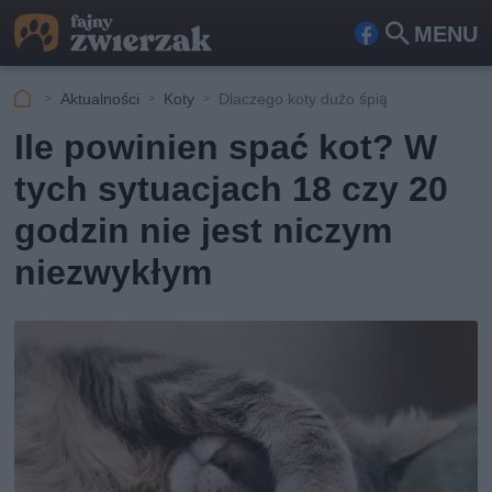
MENU
Fa
Szu
ceb
kaj
Aktualności
Koty
Dlaczego koty dużo śpią
ook
Ile powinien spać kot? W
tych sytuacjach 18 czy 20
godzin nie jest niczym
niezwykłym