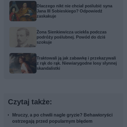
Dlaczego nikt nie chciał poślubić syna
Jana III Sobieskiego? Odpowiedź
zaskakuje
Żona Sienkiewicza uciekła podczas
podróży poślubnej. Powód do dziś
szokuje
Traktowali ją jak zabawkę i przekazywali
z rąk do rąk. Niewiarygodne losy słynnej
skandalistki
Czytaj także:
Mruczy, a po chwili nagle gryzie? Behawioryści
ostrzegają przed popularnym błędem