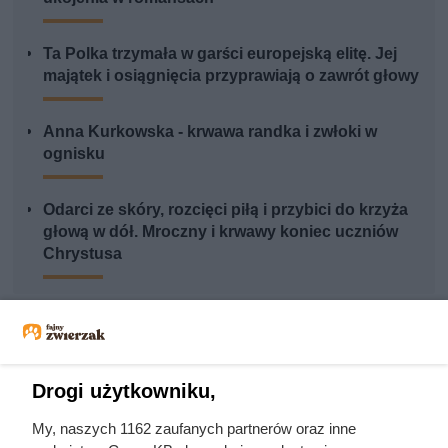
Ta Polka trzymała w garści europejską elitę. Jej
majątek i osiągnięcia przyprawiają o zawrót głowy
Anna Kurkowska - krwawa randka i zwłoki w
ognisku
Odarci ze skóry, rozcięci piłą i przybici do krzyża
głową w dół. Mroczny i krwawy koniec uczniów
Chrystusa
Drogi użytkowniku,
My, naszych 1162 zaufanych partnerów oraz inne