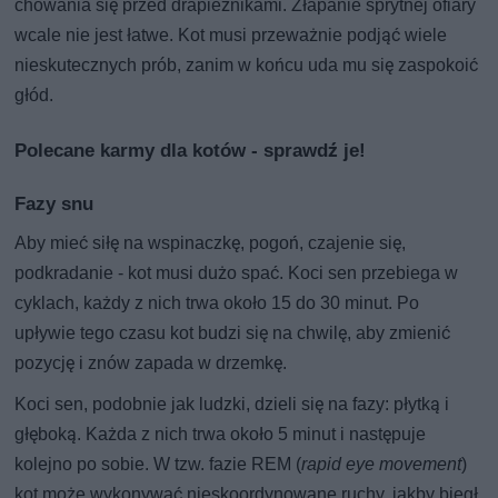
chowania się przed drapieżnikami. Złapanie sprytnej ofiary
wcale nie jest łatwe. Kot musi przeważnie podjąć wiele
nieskutecznych prób, zanim w końcu uda mu się zaspokoić
głód.
Polecane karmy dla kotów - sprawdź je!
Fazy snu
Aby mieć siłę na wspinaczkę, pogoń, czajenie się,
podkradanie - kot musi dużo spać. Koci sen przebiega w
cyklach, każdy z nich trwa około 15 do 30 minut. Po
upływie tego czasu kot budzi się na chwilę, aby zmienić
pozycję i znów zapada w drzemkę.
Koci sen, podobnie jak ludzki, dzieli się na fazy: płytką i
głęboką. Każda z nich trwa około 5 minut i następuje
kolejno po sobie. W tzw. fazie REM (
rapid eye movement
)
kot może wykonywać nieskoordynowane ruchy, jakby biegł