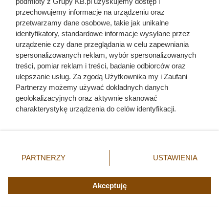
podmioty z Grupy KB.pl uzyskujemy dostęp i
przechowujemy informacje na urządzeniu oraz
przetwarzamy dane osobowe, takie jak unikalne
identyfikatory, standardowe informacje wysyłane przez
urządzenie czy dane przeglądania w celu zapewniania
spersonalizowanych reklam, wybór spersonalizowanych
treści, pomiar reklam i treści, badanie odbiorców oraz
ulepszanie usług. Za zgodą Użytkownika my i Zaufani
Partnerzy możemy używać dokładnych danych
geolokalizacyjnych oraz aktywnie skanować
charakterystykę urządzenia do celów identyfikacji.
Ponieważ cenimy Twoją prywatność, prosimy o zgodę na
korzystanie z tych technologii poprzez kliknięcie
„Akceptuję”. Zgoda jest dobrowolna i zawsze możesz ją
zmienić/wycofać klikając przycisk ustawień prywatności
Kat w spódnicy. Najokrutniejsza
PARTNERZY
USTAWIENIA
znajdujący się w lewym dolnym rogu strony. Niektóre
nadzorczyni Auschwitz przed
rodzaje przetwarzania danych nie wymagają zgody
użytkownika, ale masz prawo sprzeciwić się takiemu
Akceptuję
egzekucją wykrzyknęła „Niech
przetwarzaniu. Preferencje będą miały zastosowania tylko
żyje Polska!”
na tej witrynie.