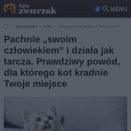
MENU
Fa
Szu
ceb
kaj
Aktualności
Koty
Dlaczego kot wybiera Twój fotel?
ook
Pachnie „swoim
człowiekiem” i działa jak
tarcza. Prawdziwy powód,
dla którego kot kradnie
Twoje miejsce