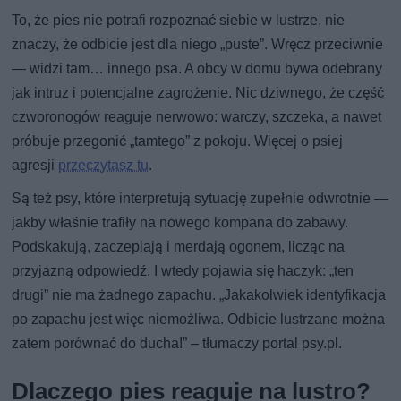
To, że pies nie potrafi rozpoznać siebie w lustrze, nie
znaczy, że odbicie jest dla niego „puste”. Wręcz przeciwnie
— widzi tam… innego psa. A obcy w domu bywa odebrany
jak intruz i potencjalne zagrożenie. Nic dziwnego, że część
czworonogów reaguje nerwowo: warczy, szczeka, a nawet
próbuje przegonić „tamtego” z pokoju. Więcej o psiej
agresji
przeczytasz tu
.
Są też psy, które interpretują sytuację zupełnie odwrotnie —
jakby właśnie trafiły na nowego kompana do zabawy.
Podskakują, zaczepiają i merdają ogonem, licząc na
przyjazną odpowiedź. I wtedy pojawia się haczyk: „ten
drugi” nie ma żadnego zapachu. „Jakakolwiek identyfikacja
po zapachu jest więc niemożliwa. Odbicie lustrzane można
zatem porównać do ducha!” – tłumaczy portal psy.pl.
Dlaczego pies reaguje na lustro?