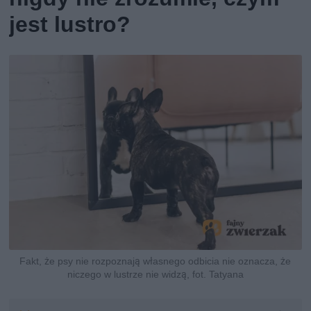
jest lustro?
Fakt, że psy nie rozpoznają własnego odbicia nie oznacza, że
niczego w lustrze nie widzą, fot. Tatyana