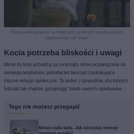
Koty uwielbiają leżeć w miejscach, w których przebywali ich
opiekunowie, fot. siwyk
Kocia potrzeba bliskości i uwagi
Mimo że koty uchodzą za zwierzęta silnie przywiązane do
swojego terytorium, potrafią też tworzyć zaskakująco
mocne relacje społeczne. To jeden z powodów, dla których
futrzaki tak chętnie „przejmują” fotele swoich opiekunów.
Tego nie możesz przegapić
Mowa ciała kota. Jak odczytać emocje
swojego pupila?