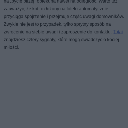
na „bycie bliżej” opiekuna nawet na odległość. Warto też
zauważyć, że kot rozłożony na fotelu automatycznie
przyciąga spojrzenie i przejmuje część uwagi domowników.
Zwykle nie jest to przypadek, tylko sprytny sposób na
zwrócenie na siebie uwagi i zaproszenie do kontaktu.
Tutaj
znajdziesz cztery sygnały, które mogą świadczyć o kociej
miłości.