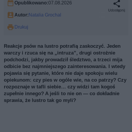
Opublikowano:
07.08.2026
Udostępnij
Autor:
Natalia Grochal
Drukuj
Reakcje psów na lustro potrafią zaskoczyć. Jeden
warczy i rzuca się na „intruzа”, drugi ostrożnie
podchodzi, jakby prowadził śledztwo, a trzeci mija
odbicie bez najmniejszego zainteresowania. I wtedy
pojawia się pytanie, które nie daje spokoju wielu
opiekunom: czy pies w ogóle wie, na co patrzy? Czy
rozpoznaje w tafli siebie… czy widzi tam kogoś
zupełnie innego? A jeśli to nie on — co dokładnie
sprawia, że lustro tak go myli?