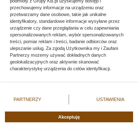
podmioty z Grupy KB.pl uzyskujemy dostęp i
przechowujemy informacje na urządzeniu oraz
Herodot pisał o tym z
przetwarzamy dane osobowe, takie jak unikalne
identyfikatory, standardowe informacje wysyłane przez
przerażeniem. Każda kobieta
urządzenie czy dane przeglądania w celu zapewniania
musiała zrobić to chociaż raz w
spersonalizowanych reklam, wybór spersonalizowanych
treści, pomiar reklam i treści, badanie odbiorców oraz
życiu
ulepszanie usług. Za zgodą Użytkownika my i Zaufani
Partnerzy możemy używać dokładnych danych
geolokalizacyjnych oraz aktywnie skanować
charakterystykę urządzenia do celów identyfikacji.
Ponieważ cenimy Twoją prywatność, prosimy o zgodę na
korzystanie z tych technologii poprzez kliknięcie
„Akceptuję”. Zgoda jest dobrowolna i zawsze możesz ją
zmienić/wycofać klikając przycisk ustawień prywatności
PARTNERZY
USTAWIENIA
znajdujący się w lewym dolnym rogu strony. Niektóre
rodzaje przetwarzania danych nie wymagają zgody
użytkownika, ale masz prawo sprzeciwić się takiemu
Akceptuję
przetwarzaniu. Preferencje będą miały zastosowania tylko
na tej witrynie.