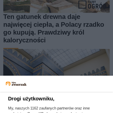
Ten gatunek drewna daje
najwięcej ciepła, a Polacy rzadko
go kupują. Prawdziwy król
kaloryczności
Drogi użytkowniku,
My, naszych 1162 zaufanych partnerów oraz inne