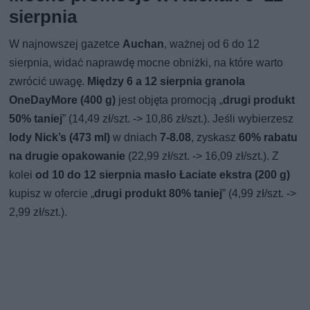
sierpnia
W najnowszej gazetce
Auchan
, ważnej od 6 do 12
sierpnia, widać naprawdę mocne obniżki, na które warto
zwrócić uwagę.
Między 6 a 12 sierpnia granola
OneDayMore (400 g)
jest objęta promocją „
drugi produkt
50% taniej
” (14,49 zł/szt. -> 10,86 zł/szt.). Jeśli wybierzesz
lody Nick’s (473 ml)
w dniach
7-8.08
, zyskasz
60% rabatu
na drugie opakowanie
(22,99 zł/szt. -> 16,09 zł/szt.). Z
kolei
od 10 do 12 sierpnia masło Łaciate ekstra (200 g)
kupisz w ofercie „
drugi produkt 80% taniej
” (4,99 zł/szt. ->
2,99 zł/szt.).