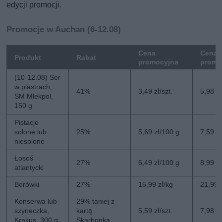
edycji promocji.
Promocje w Auchan (6-12.08)
Cena
Cena 
Produkt
Rabat
promocyjna
promo
(10-12.08) Ser
w plastrach,
41%
3,49 zł/szt.
5,98 zł
SM Mlekpol,
150 g
Pistacje
solone lub
25%
5,69 zł/100 g
7,59 z
niesolone
Łosoś
27%
6,49 zł/100 g
8,99 z
atlantycki
Borówki
27%
15,99 zł/kg
21,99 
Konserwa lub
29% taniej z
szyneczka,
kartą
5,59 zł/szt.
7,98 zł
Krakus, 300 g
Skarbonka