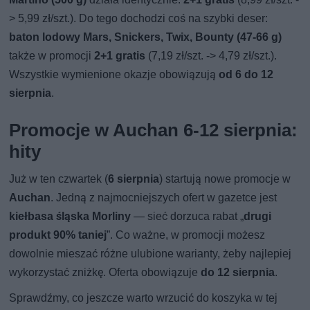
> 5,99 zł/szt.). Do tego dochodzi coś na szybki deser:
baton lodowy Mars, Snickers, Twix, Bounty (47-66 g)
także w promocji
2+1 gratis
(7,19 zł/szt. -> 4,79 zł/szt.).
Wszystkie wymienione okazje obowiązują
od 6 do 12
sierpnia
.
Promocje w Auchan 6-12 sierpnia:
hity
Już w ten czwartek (
6 sierpnia
) startują nowe promocje w
Auchan
. Jedną z najmocniejszych ofert w gazetce jest
kiełbasa śląska Morliny
— sieć dorzuca rabat „
drugi
produkt 90% taniej
”. Co ważne, w promocji możesz
dowolnie mieszać różne ulubione warianty, żeby najlepiej
wykorzystać zniżkę. Oferta obowiązuje
do 12 sierpnia
.
Sprawdźmy, co jeszcze warto wrzucić do koszyka w tej