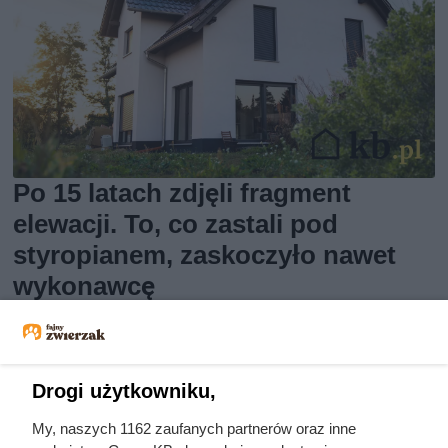
Po 15 latach zdjęli fragment
elewacji. To, co zastali pod
styropianem, zaskoczyło nawet
wykonawcę
Drogi użytkowniku,
My, naszych 1162 zaufanych partnerów oraz inne