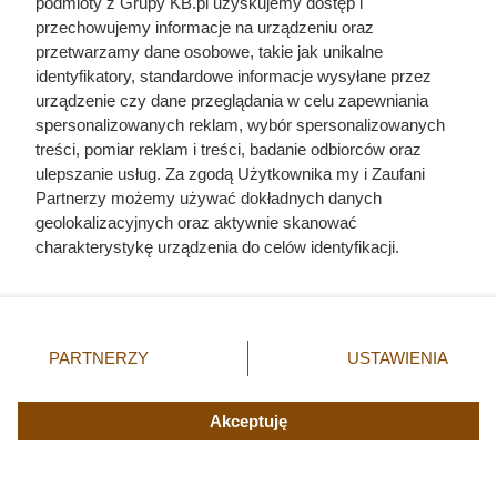
podmioty z Grupy KB.pl uzyskujemy dostęp i
przechowujemy informacje na urządzeniu oraz
przetwarzamy dane osobowe, takie jak unikalne
identyfikatory, standardowe informacje wysyłane przez
urządzenie czy dane przeglądania w celu zapewniania
spersonalizowanych reklam, wybór spersonalizowanych
treści, pomiar reklam i treści, badanie odbiorców oraz
ulepszanie usług. Za zgodą Użytkownika my i Zaufani
Doprowadził do śmierci większej
Partnerzy możemy używać dokładnych danych
geolokalizacyjnych oraz aktywnie skanować
liczby ludzi niż Hitler i Stalin
charakterystykę urządzenia do celów identyfikacji.
razem wzięci. Mimo to czczą go
Ponieważ cenimy Twoją prywatność, prosimy o zgodę na
jako bohatera
korzystanie z tych technologii poprzez kliknięcie
„Akceptuję”. Zgoda jest dobrowolna i zawsze możesz ją
zmienić/wycofać klikając przycisk ustawień prywatności
PARTNERZY
USTAWIENIA
znajdujący się w lewym dolnym rogu strony. Niektóre
rodzaje przetwarzania danych nie wymagają zgody
użytkownika, ale masz prawo sprzeciwić się takiemu
Akceptuję
przetwarzaniu. Preferencje będą miały zastosowania tylko
na tej witrynie.