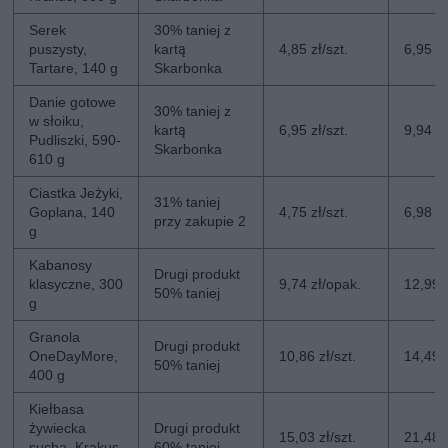
Serek
30% taniej z
puszysty,
kartą
4,85 zł/szt.
6,95 zł
Tartare, 140 g
Skarbonka
Danie gotowe
30% taniej z
w słoiku,
kartą
6,95 zł/szt.
9,94 zł
Pudliszki, 590-
Skarbonka
610 g
Ciastka Jeżyki,
31% taniej
Goplana, 140
4,75 zł/szt.
6,98 zł
przy zakupie 2
g
Kabanosy
Drugi produkt
klasyczne, 300
9,74 zł/opak.
12,99 
50% taniej
g
Granola
Drugi produkt
OneDayMore,
10,86 zł/szt.
14,49 z
50% taniej
400 g
Kiełbasa
żywiecka
Drugi produkt
15,03 zł/szt.
21,48 z
sucha, Krakus,
60% taniej