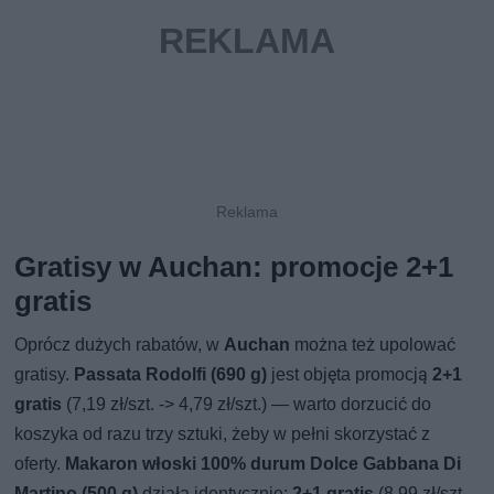
Gratisy w Auchan: promocje 2+1
gratis
Oprócz dużych rabatów, w
Auchan
można też upolować
gratisy.
Passata Rodolfi (690 g)
jest objęta promocją
2+1
gratis
(7,19 zł/szt. -> 4,79 zł/szt.) — warto dorzucić do
koszyka od razu trzy sztuki, żeby w pełni skorzystać z
oferty.
Makaron włoski 100% durum Dolce Gabbana Di
Martino (500 g)
działa identycznie:
2+1 gratis
(8,99 zł/szt. -