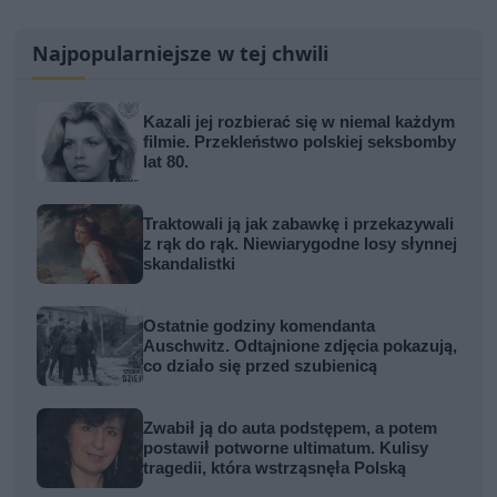
Najpopularniejsze w tej chwili
Kazali jej rozbierać się w niemal każdym
filmie. Przekleństwo polskiej seksbomby
lat 80.
Traktowali ją jak zabawkę i przekazywali
z rąk do rąk. Niewiarygodne losy słynnej
skandalistki
Ostatnie godziny komendanta
Auschwitz. Odtajnione zdjęcia pokazują,
co działo się przed szubienicą
Zwabił ją do auta podstępem, a potem
postawił potworne ultimatum. Kulisy
tragedii, która wstrząsnęła Polską