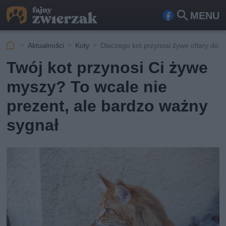
MENU
Fa
Szu
ceb
kaj
Aktualności
Koty
Dlaczego kot przynosi żywe ofiary do 
ook
Twój kot przynosi Ci żywe
myszy? To wcale nie
prezent, ale bardzo ważny
sygnał