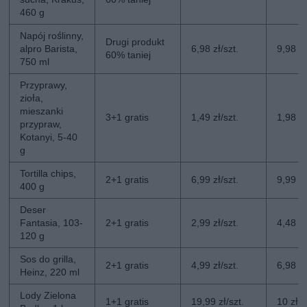
460 g
Napój roślinny,
Drugi produkt
alpro Barista,
6,98 zł/szt.
9,98 zł
60% taniej
750 ml
Przyprawy,
zioła,
mieszanki
3+1 gratis
1,49 zł/szt.
1,98 zł
przypraw,
Kotanyi, 5-40
g
Tortilla chips,
2+1 gratis
6,99 zł/szt.
9,99 zł
400 g
Deser
Fantasia, 103-
2+1 gratis
2,99 zł/szt.
4,48 zł
120 g
Sos do grilla,
2+1 gratis
4,99 zł/szt.
6,98 zł
Heinz, 220 ml
Lody Zielona
1+1 gratis
19,99 zł/szt.
10 zł/s