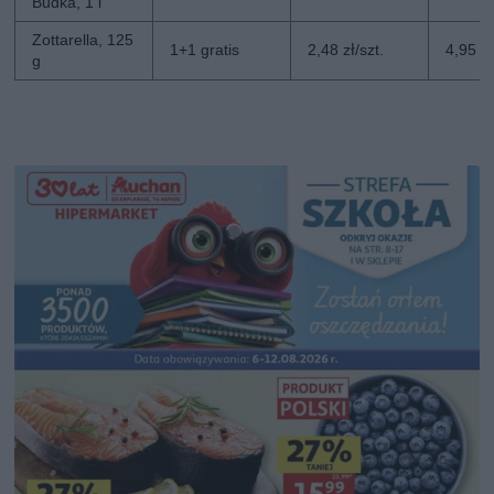
Budka, 1 l
Zottarella, 125
1+1 gratis
2,48 zł/szt.
4,95 zł
g