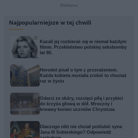
Najpopularniejsze w tej chwili
Kazali jej rozbierać się w niemal każdym
filmie. Przekleństwo polskiej seksbomby
lat 80.
Herodot pisał o tym z przerażeniem.
Każda kobieta musiała zrobić to chociaż
raz w życiu
Odarci ze skóry, rozcięci piłą i przybici
do krzyża głową w dół. Mroczny i
krwawy koniec uczniów Chrystusa
Dlaczego nikt nie chciał poślubić syna
Jana III Sobieskiego? Odpowiedź
zaskakuje