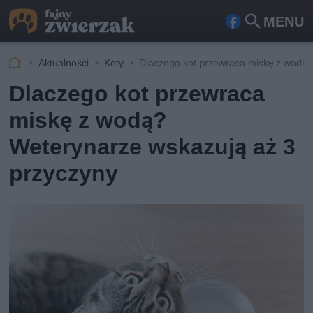
MENU
Fa
Szu
ceb
kaj
Aktualności
Koty
Dlaczego kot przewraca miskę z wodą
ook
Dlaczego kot przewraca
miskę z wodą?
Weterynarze wskazują aż 3
przyczyny