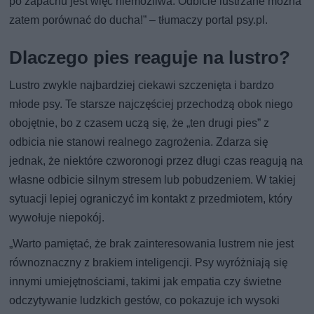
po zapachu jest więc niemożliwa. Odbicie lustrzane można
zatem porównać do ducha!” – tłumaczy portal psy.pl.
Dlaczego pies reaguje na lustro?
Lustro zwykle najbardziej ciekawi szczenięta i bardzo
młode psy. Te starsze najczęściej przechodzą obok niego
obojętnie, bo z czasem uczą się, że „ten drugi pies” z
odbicia nie stanowi realnego zagrożenia. Zdarza się
jednak, że niektóre czworonogi przez długi czas reagują na
własne odbicie silnym stresem lub pobudzeniem. W takiej
sytuacji lepiej ograniczyć im kontakt z przedmiotem, który
wywołuje niepokój.
„Warto pamiętać, że brak zainteresowania lustrem nie jest
równoznaczny z brakiem inteligencji. Psy wyróżniają się
innymi umiejętnościami, takimi jak empatia czy świetne
odczytywanie ludzkich gestów, co pokazuje ich wysoki