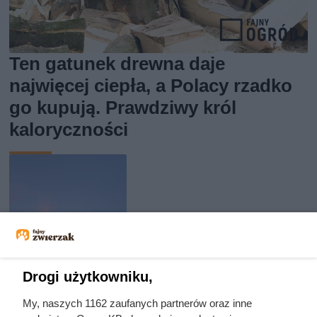
Ten gatunek drewna daje
najwięcej ciepła, a Polacy rzadko
go kupują. Prawdziwy król
kaloryczności
Drogi użytkowniku,
My, naszych 1162 zaufanych partnerów oraz inne