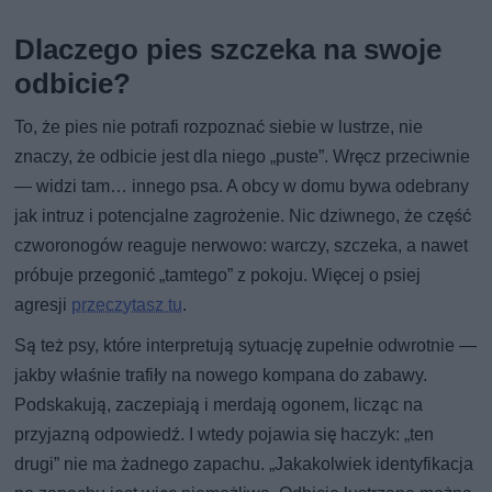
Dlaczego pies szczeka na swoje
odbicie?
To, że pies nie potrafi rozpoznać siebie w lustrze, nie
znaczy, że odbicie jest dla niego „puste”. Wręcz przeciwnie
— widzi tam… innego psa. A obcy w domu bywa odebrany
jak intruz i potencjalne zagrożenie. Nic dziwnego, że część
czworonogów reaguje nerwowo: warczy, szczeka, a nawet
próbuje przegonić „tamtego” z pokoju. Więcej o psiej
agresji
przeczytasz tu
.
Są też psy, które interpretują sytuację zupełnie odwrotnie —
jakby właśnie trafiły na nowego kompana do zabawy.
Podskakują, zaczepiają i merdają ogonem, licząc na
przyjazną odpowiedź. I wtedy pojawia się haczyk: „ten
drugi” nie ma żadnego zapachu. „Jakakolwiek identyfikacja