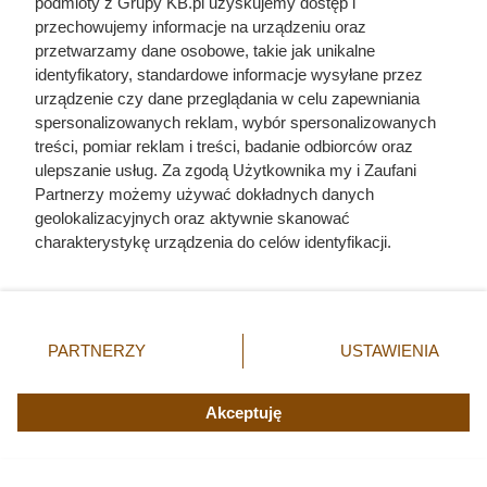
podmioty z Grupy KB.pl uzyskujemy dostęp i
przechowujemy informacje na urządzeniu oraz
przetwarzamy dane osobowe, takie jak unikalne
identyfikatory, standardowe informacje wysyłane przez
Anna Kurkowska - krwawa randka
urządzenie czy dane przeglądania w celu zapewniania
i zwłoki w ognisku
spersonalizowanych reklam, wybór spersonalizowanych
treści, pomiar reklam i treści, badanie odbiorców oraz
ulepszanie usług. Za zgodą Użytkownika my i Zaufani
Partnerzy możemy używać dokładnych danych
geolokalizacyjnych oraz aktywnie skanować
charakterystykę urządzenia do celów identyfikacji.
Ponieważ cenimy Twoją prywatność, prosimy o zgodę na
korzystanie z tych technologii poprzez kliknięcie
„Akceptuję”. Zgoda jest dobrowolna i zawsze możesz ją
zmienić/wycofać klikając przycisk ustawień prywatności
PARTNERZY
USTAWIENIA
znajdujący się w lewym dolnym rogu strony. Niektóre
rodzaje przetwarzania danych nie wymagają zgody
użytkownika, ale masz prawo sprzeciwić się takiemu
Akceptuję
przetwarzaniu. Preferencje będą miały zastosowania tylko
na tej witrynie.