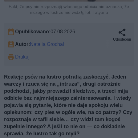
Fakt, że psy nie rozpoznają własnego odbicia nie oznacza, że
niczego w lustrze nie widzą, fot. Tatyana
Opublikowano:
07.08.2026
Udostępnij
Autor:
Natalia Grochal
Drukuj
Reakcje psów na lustro potrafią zaskoczyć. Jeden
warczy i rzuca się na „intruzа”, drugi ostrożnie
podchodzi, jakby prowadził śledztwo, a trzeci mija
odbicie bez najmniejszego zainteresowania. I wtedy
pojawia się pytanie, które nie daje spokoju wielu
opiekunom: czy pies w ogóle wie, na co patrzy? Czy
rozpoznaje w tafli siebie… czy widzi tam kogoś
zupełnie innego? A jeśli to nie on — co dokładnie
sprawia, że lustro tak go myli?