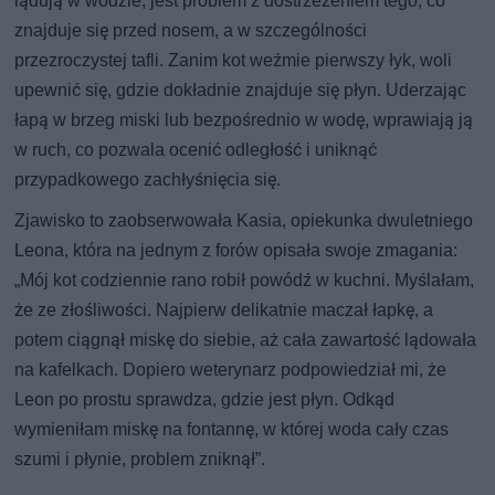
lądują w wodzie, jest problem z dostrzeżeniem tego, co
znajduje się przed nosem, a w szczególności
przezroczystej tafli. Zanim kot weźmie pierwszy łyk, woli
upewnić się, gdzie dokładnie znajduje się płyn. Uderzając
łapą w brzeg miski lub bezpośrednio w wodę, wprawiają ją
w ruch, co pozwala ocenić odległość i uniknąć
przypadkowego zachłyśnięcia się.
Zjawisko to zaobserwowała Kasia, opiekunka dwuletniego
Leona, która na jednym z forów opisała swoje zmagania:
„Mój kot codziennie rano robił powódź w kuchni. Myślałam,
że ze złośliwości. Najpierw delikatnie maczał łapkę, a
potem ciągnął miskę do siebie, aż cała zawartość lądowała
na kafelkach. Dopiero weterynarz podpowiedział mi, że
Leon po prostu sprawdza, gdzie jest płyn. Odkąd
wymieniłam miskę na fontannę, w której woda cały czas
szumi i płynie, problem zniknął”.