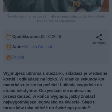
Świeżo uprane rzeczy są miękkie i puszyste, co działa na koty
kojąco, fot. Nicole Kandi
Opublikowano:
06.07.2026
Udostępnij
Autor:
Natalia Grochal
Drukuj
Wyjmujesz ubrania z suszarki, składasz je w idealne
kostki i odkładasz na łóżko. W ułamku sekundy kot
materializuje się na pościeli i układa wygodnie na
stosie tekstyliów. Oczywiście nie śmiesz mu
przeszkadzać, w końcu wygląda, jakby znalazł
najwygodniejsze legowisko na świecie. Skąd u
mruczków taka miłość do świeżego prania?