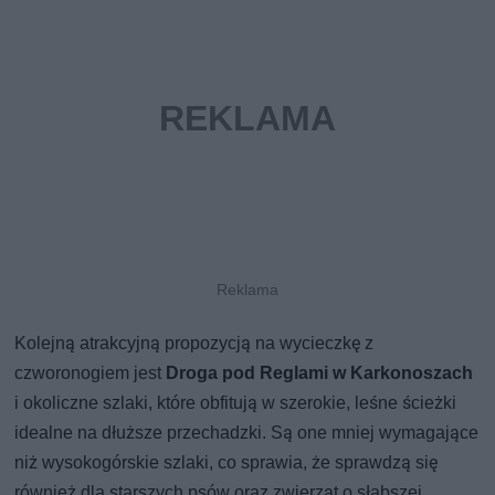
Kolejną atrakcyjną propozycją na wycieczkę z
czworonogiem jest
Droga pod Reglami
w Karkonoszach
i okoliczne szlaki, które obfitują w szerokie, leśne ścieżki
idealne na dłuższe przechadzki. Są one mniej wymagające
niż wysokogórskie szlaki, co sprawia, że sprawdzą się
również dla starszych psów oraz zwierząt o słabszej