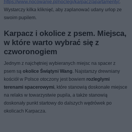
https://www.nocowanie.pl/noclegi/karpacz/apartamenty/
.
Wystarczy kilka kliknięć, aby zaplanować udany urlop ze
swoim pupilem.
Karpacz i okolice z psem. Miejsca,
w które warto wybrać się z
czworonogiem
Jednym z najchętniej wybieranych miejsc na spacer z
psem są
okolice Świątyni Wang
. Najstarszy drewniany
kościół w Polsce otoczony jest bowiem
rozległymi
terenami spacerowymi
, które stanowią doskonałe miejsce
na relaks w towarzystwie pupila, a także stanowią
doskonały punkt startowy do dalszych wędrówek po
okolicach Karpacza.