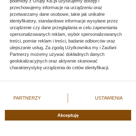
podmioty z Grupy KB.pl uzyskujemy dostęp i
przechowujemy informacje na urządzeniu oraz
przetwarzamy dane osobowe, takie jak unikalne
identyfikatory, standardowe informacje wysyłane przez
urządzenie czy dane przeglądania w celu zapewniania
spersonalizowanych reklam, wybór spersonalizowanych
treści, pomiar reklam i treści, badanie odbiorców oraz
Jedyny groźny pająk w Polsce
ulepszanie usług. Za zgodą Użytkownika my i Zaufani
właśnie wchodzi do domów.
Partnerzy możemy używać dokładnych danych
geolokalizacyjnych oraz aktywnie skanować
Polacy nie wiedzą, jak reagować
charakterystykę urządzenia do celów identyfikacji.
Ponieważ cenimy Twoją prywatność, prosimy o zgodę na
korzystanie z tych technologii poprzez kliknięcie
„Akceptuję”. Zgoda jest dobrowolna i zawsze możesz ją
zmienić/wycofać klikając przycisk ustawień prywatności
PARTNERZY
USTAWIENIA
znajdujący się w lewym dolnym rogu strony. Niektóre
rodzaje przetwarzania danych nie wymagają zgody
użytkownika, ale masz prawo sprzeciwić się takiemu
Akceptuję
przetwarzaniu. Preferencje będą miały zastosowania tylko
na tej witrynie.