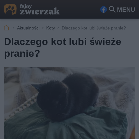
MENU
Fa
Szu
ceb
kaj
Aktualności
Koty
Dlaczego kot lubi świeże pranie?
ook
Dlaczego kot lubi świeże
pranie?