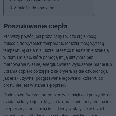
Z miłości do opiekuna
Poszukiwanie ciepła
Pierwszy powód jest prozaiczny i wiąże się z kocią
miłością do wysokich temperatur. Mruczki mają wyższą
temperaturę ciała niż ludzie, przez co nieustannie szukają
w domu miejsc, które pomogą im ją utrzymać bez
marnowania własnej energii. Świeżo wysuszone pranie lub
ubrania dopiero co zdjęte z kaloryfera są dla czworonoga
jak ekskluzywne, podgrzewane legowisko, któremu po
prostu nie jest w stanie się oprzeć.
Dodatkowo świeżo uprane rzeczy są miękkie i puszyste, co
działa na koty kojąco. Miękka faktura tkanin przypomina im
bezpieczny okres kocięctwa , kiedy wtulały się w brzuch
swojej mamy. Kładąc się na ciepłym, miękkim stosie,