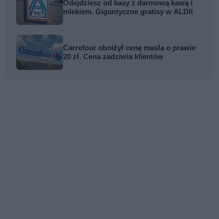
Odejdziesz od kasy z darmową kawą i
mlekiem. Gigantyczne gratisy w ALDI!
Carrefour obniżył cenę masła o prawie
20 zł. Cena zadziwia klientów