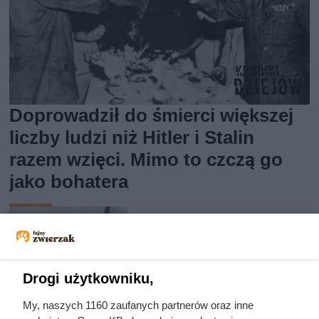
Doprowadził do śmierci większej
liczby ludzi niż Hitler i Stalin
razem wzięci. Mimo to czczą go
jako bohatera
Drogi użytkowniku,
My, naszych 1160 zaufanych partnerów oraz inne