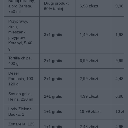
Napój roślinny,
Drugi produkt
alpro Barista,
6,98 zł/szt.
9,98 zł
60% taniej
750 ml
Przyprawy,
zioła,
mieszanki
3+1 gratis
1,49 zł/szt.
1,98 zł
przypraw,
Kotanyi, 5-40
g
Tortilla chips,
2+1 gratis
6,99 zł/szt.
9,99 zł
400 g
Deser
Fantasia, 103-
2+1 gratis
2,99 zł/szt.
4,48 zł
120 g
Sos do grilla,
2+1 gratis
4,99 zł/szt.
6,98 zł
Heinz, 220 ml
Lody Zielona
1+1 gratis
19,99 zł/szt.
10 zł/s
Budka, 1 l
Zottarella, 125
1+1 gratis
2,48 zł/szt.
4,95 zł