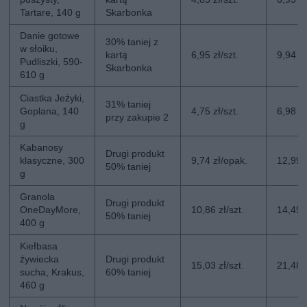
Tartare, 140 g
Skarbonka
Danie gotowe
30% taniej z
w słoiku,
kartą
6,95 zł/szt.
9,94 zł
Pudliszki, 590-
Skarbonka
610 g
Ciastka Jeżyki,
31% taniej
Goplana, 140
4,75 zł/szt.
6,98 zł
przy zakupie 2
g
Kabanosy
Drugi produkt
klasyczne, 300
9,74 zł/opak.
12,99 
50% taniej
g
Granola
Drugi produkt
OneDayMore,
10,86 zł/szt.
14,49 z
50% taniej
400 g
Kiełbasa
żywiecka
Drugi produkt
15,03 zł/szt.
21,48 z
sucha, Krakus,
60% taniej
460 g