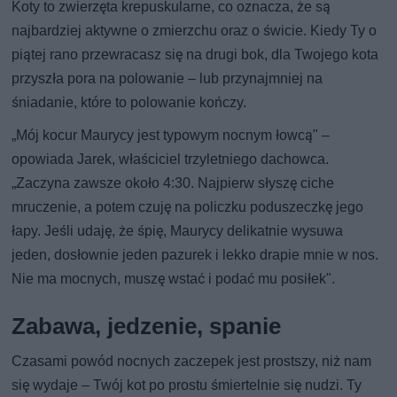
Koty to zwierzęta krepuskularne, co oznacza, że są
najbardziej aktywne o zmierzchu oraz o świcie. Kiedy Ty o
piątej rano przewracasz się na drugi bok, dla Twojego kota
przyszła pora na polowanie – lub przynajmniej na
śniadanie, które to polowanie kończy.
„Mój kocur Maurycy jest typowym nocnym łowcą" –
opowiada Jarek, właściciel trzyletniego dachowca.
„Zaczyna zawsze około 4:30. Najpierw słyszę ciche
mruczenie, a potem czuję na policzku poduszeczkę jego
łapy. Jeśli udaję, że śpię, Maurycy delikatnie wysuwa
jeden, dosłownie jeden pazurek i lekko drapie mnie w nos.
Nie ma mocnych, muszę wstać i podać mu posiłek".
Zabawa, jedzenie, spanie
Czasami powód nocnych zaczepek jest prostszy, niż nam
się wydaje – Twój kot po prostu śmiertelnie się nudzi. Ty