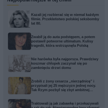
Kazali jej rozbierać się w niemal każdym
filmie. Przekleństwo polskiej seksbomby
lat 80.
Zwabił ją do auta podstępem, a potem
postawił potworne ultimatum. Kulisy
tragedii, która wstrząsnęła Polską
Nie harówka była najgorsza. Prawdziwy
koszmar chłopek zaczynał się po
zamknięciu drzwi domu
Zrobili z żony cesarza „nierządnicę” i
przypisali jej 25 mężczyzn jednej nocy.
Tak Rzym pozbył się zbyt ambitnej
kobiety
Traktowali ją jak zabawkę i przekazywali
z rąk do rąk. Niewiarygodne losy słynnej