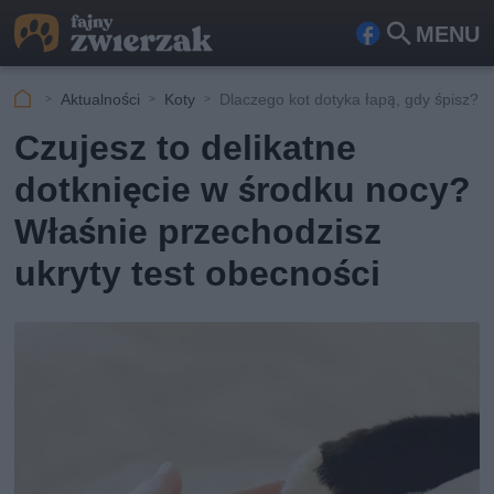
MENU
Fa
Szu
ceb
kaj
Aktualności
Koty
Dlaczego kot dotyka łapą, gdy śpisz?
ook
Czujesz to delikatne
dotknięcie w środku nocy?
Właśnie przechodzisz
ukryty test obecności