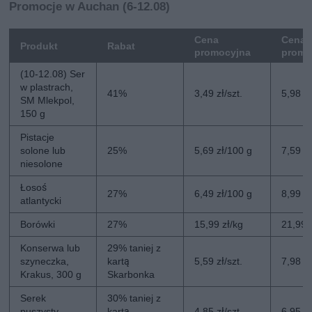
Promocje w Auchan (6-12.08)
Cena
Cena 
Produkt
Rabat
promocyjna
promo
(10-12.08) Ser
w plastrach,
41%
3,49 zł/szt.
5,98 zł
SM Mlekpol,
150 g
Pistacje
solone lub
25%
5,69 zł/100 g
7,59 z
niesolone
Łosoś
27%
6,49 zł/100 g
8,99 z
atlantycki
Borówki
27%
15,99 zł/kg
21,99 
Konserwa lub
29% taniej z
szyneczka,
kartą
5,59 zł/szt.
7,98 zł
Krakus, 300 g
Skarbonka
Serek
30% taniej z
puszysty,
kartą
4,85 zł/szt.
6,95 zł