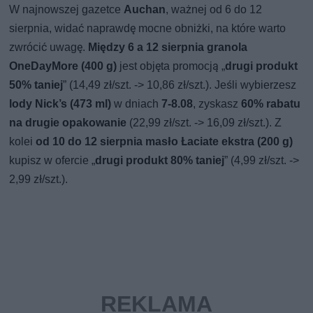
W najnowszej gazetce
Auchan
, ważnej od 6 do 12
sierpnia, widać naprawdę mocne obniżki, na które warto
zwrócić uwagę.
Między 6 a 12 sierpnia granola
OneDayMore (400 g)
jest objęta promocją „
drugi produkt
50% taniej
” (14,49 zł/szt. -> 10,86 zł/szt.). Jeśli wybierzesz
lody Nick’s (473 ml)
w dniach
7-8.08
, zyskasz
60% rabatu
na drugie opakowanie
(22,99 zł/szt. -> 16,09 zł/szt.). Z
kolei
od 10 do 12 sierpnia masło Łaciate ekstra (200 g)
kupisz w ofercie „
drugi produkt 80% taniej
” (4,99 zł/szt. ->
2,99 zł/szt.).