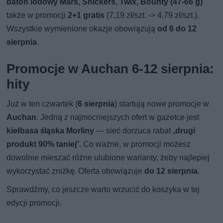
baton lodowy Mars, Snickers, Twix, Bounty (47-66 g)
także w promocji
2+1 gratis
(7,19 zł/szt. -> 4,79 zł/szt.).
Wszystkie wymienione okazje obowiązują
od 6 do 12
sierpnia
.
Promocje w Auchan 6-12 sierpnia:
hity
Już w ten czwartek (
6 sierpnia
) startują nowe promocje w
Auchan
. Jedną z najmocniejszych ofert w gazetce jest
kiełbasa śląska Morliny
— sieć dorzuca rabat „
drugi
produkt 90% taniej
”. Co ważne, w promocji możesz
dowolnie mieszać różne ulubione warianty, żeby najlepiej
wykorzystać zniżkę. Oferta obowiązuje
do 12 sierpnia
.
Sprawdźmy, co jeszcze warto wrzucić do koszyka w tej
edycji promocji.