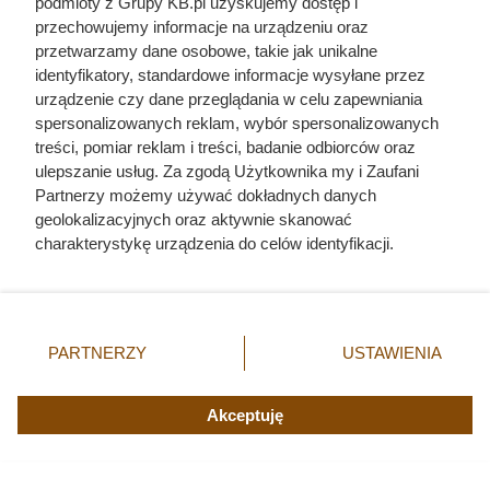
podmioty z Grupy KB.pl uzyskujemy dostęp i
przechowujemy informacje na urządzeniu oraz
Anna Kurkowska - krwawa randka
przetwarzamy dane osobowe, takie jak unikalne
i zwłoki w ognisku
identyfikatory, standardowe informacje wysyłane przez
urządzenie czy dane przeglądania w celu zapewniania
spersonalizowanych reklam, wybór spersonalizowanych
treści, pomiar reklam i treści, badanie odbiorców oraz
ulepszanie usług. Za zgodą Użytkownika my i Zaufani
Partnerzy możemy używać dokładnych danych
geolokalizacyjnych oraz aktywnie skanować
charakterystykę urządzenia do celów identyfikacji.
Ponieważ cenimy Twoją prywatność, prosimy o zgodę na
korzystanie z tych technologii poprzez kliknięcie
„Akceptuję”. Zgoda jest dobrowolna i zawsze możesz ją
zmienić/wycofać klikając przycisk ustawień prywatności
PARTNERZY
USTAWIENIA
znajdujący się w lewym dolnym rogu strony. Niektóre
rodzaje przetwarzania danych nie wymagają zgody
użytkownika, ale masz prawo sprzeciwić się takiemu
Akceptuję
przetwarzaniu. Preferencje będą miały zastosowania tylko
Ten gatunek drewna daje
na tej witrynie.
najwięcej ciepła, a Polacy rzadko