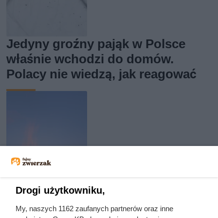
Jedyny groźny pająk w Polsce
właśnie wchodzi do domów.
Polacy nie wiedzą, jak reagować
Drogi użytkowniku,
My, naszych 1162 zaufanych partnerów oraz inne