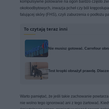
kompulsywne polowanie na ogon bardzo często zwia
okołoodbytowych, inwazja pcheł czy ból kręgosłup
falującej skóry (FHS), czyli zaburzenia o podłoż
To czytają teraz inni
Nie musisz gotować. Carrefour obn
Test kropki obnażył prawdę. Dlaczeg
Warto pamiętać, że jeśli takie zachowanie powtarza s
nie wolno tego ignorować ani z tego żartować. Kie