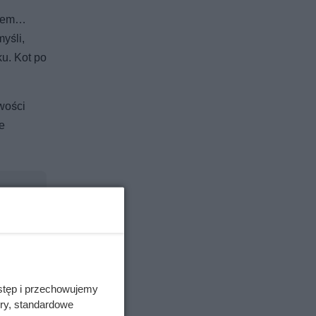
asem…
yśli,
u. Kot po
iwości
e
stęp i przechowujemy
całą
ory, standardowe