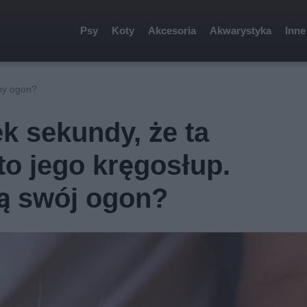
Psy
Koty
Akcesoria
Akwarystyka
Inne
sny ogon?
 sekundy, że ta
to jego kręgosłup.
ią swój ogon?