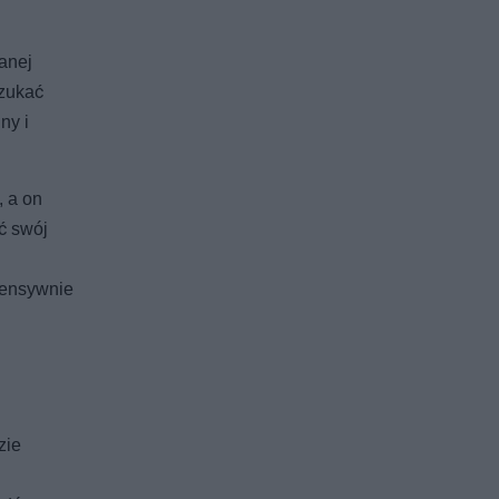
anej
szukać
ny i
, a on
ć swój
tensywnie
zie