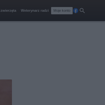
 zwierzęta
Weterynarz radzi
Moje konto
Fa
Szu
ceb
kaj
ook