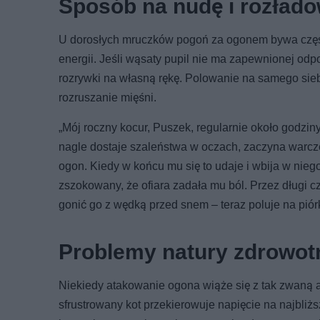
Sposób na nudę i rozłado
U dorosłych mruczków pogoń za ogonem bywa częs
energii. Jeśli wąsaty pupil nie ma zapewnionej odp
rozrywki na własną rękę. Polowanie na samego sieb
rozruszanie mięśni.
„Mój roczny kocur, Puszek, regularnie około godzin
nagle dostaje szaleństwa w oczach, zaczyna warcze
ogon. Kiedy w końcu mu się to udaje i wbija w niego
zszokowany, że ofiara zadała mu ból. Przez długi 
gonić go z wędką przed snem – teraz poluje na pió
Problemy natury zdrowot
Niekiedy atakowanie ogona wiąże się z tak zwaną
sfrustrowany kot przekierowuje napięcie na najbliż