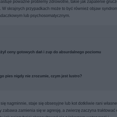
stuje poważne problemy zdrowotne, takie jak zapalenie gruc
a. W skrajnych przypadkach może to być również objaw syndro
u padaczkowym lub psychosomatycznym.
iżył ceny gotowych dań i zup do absurdalnego poziomu
o pies nigdy nie zrozumie, czym jest lustro?
ię nagminnie, staje się obsesyjne lub kot dotkliwie rani własne 
dy zabawa zamienia się w agresję, a zwierzę zaczyna traktować 