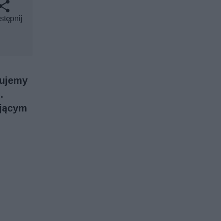
stępnij
wujemy
.
ojącym