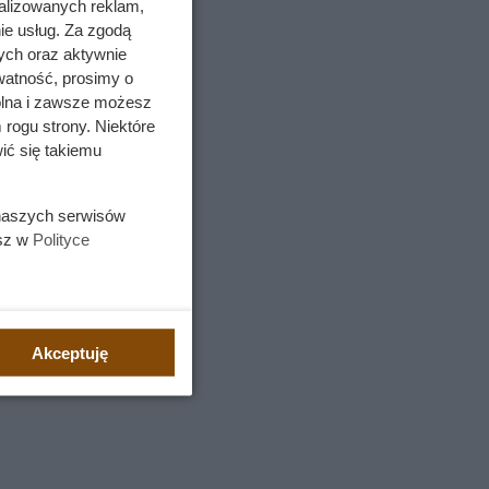
alizowanych reklam,
ie usług. Za zgodą
ych oraz aktywnie
watność, prosimy o
wolna i zawsze możesz
 rogu strony. Niektóre
ić się takiemu
 naszych serwisów
esz w
Polityce
Akceptuję