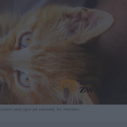
czasem swój ogon jak zabawkę, fot. helivideo