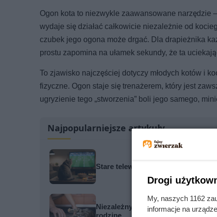
Ogon kota to niezwykle zaawansowane narzędzie –
wydaje się działać całkowicie niezależnie od koci
czubek jego ogona może drgać. Dla drapieżnika każ
prostu zapomina na ułamek sekundy, że ta uciekając
To zjawisko najczęściej dotyczy młodych kotów i koc
fizyczne. Ogon staje się trenażerem, który jest zaw
ugryzienie tego „stworzenia” boli jego samego, mi
Najpopularniejsze artykuły
Stare telewizory były dla nich udr
Drogi użytkown
My, naszych 1162 zau
Niezależny kocur nagle zaczął cho
informacje na urządze
rodzinę