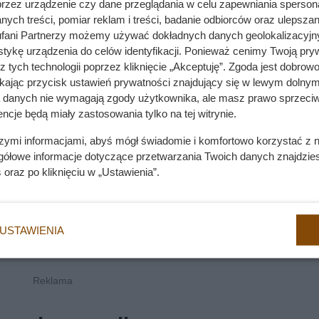
przez urządzenie czy dane przeglądania w celu zapewniania sperson
ych treści, pomiar reklam i treści, badanie odbiorców oraz ulepszan
fani Partnerzy możemy używać dokładnych danych geolokalizacyjn
tykę urządzenia do celów identyfikacji. Ponieważ cenimy Twoją pry
z tych technologii poprzez kliknięcie „Akceptuję”. Zgoda jest dobro
ikając przycisk ustawień prywatności znajdujący się w lewym dolnym
a danych nie wymagają zgody użytkownika, ale masz prawo sprzeciw
ncje będą miały zastosowania tylko na tej witrynie.
szymi informacjami, abyś mógł świadomie i komfortowo korzystać z
gółowe informacje dotyczące przetwarzania Twoich danych znajdzi
s
oraz po kliknięciu w „Ustawienia”.
USTAWIENIA