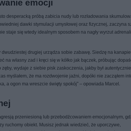
wanie emocji
to desperacką próbą zabicia nudy lub rozładowania skumulow
owiedniej dawki stymulacji umysłowej oraz fizycznej, zaczyna 
ie staje się wtedy idealnym sposobem na nagły wyrzut adrenali
y dwudziestej drugiej urządza sobie zabawę. Siedzę na kanapie
ć na własny zad i kręci się w kółko jak bączek, próbując dopaś
 zęby, wydaje z siebie pisk zaskoczenia, jakby był autentycznie
czas myślałem, że ma rozdwojenie jaźni, dopóki nie zacząłem in
rka, a ogon ma wreszcie święty spokój” – opowiada Marcel.
nej
 agresją przeniesioną lub przebodźcowaniem emocjonalnym, gd
szy ruchomy obiekt. Musisz jednak wiedzieć, że uporczywe,