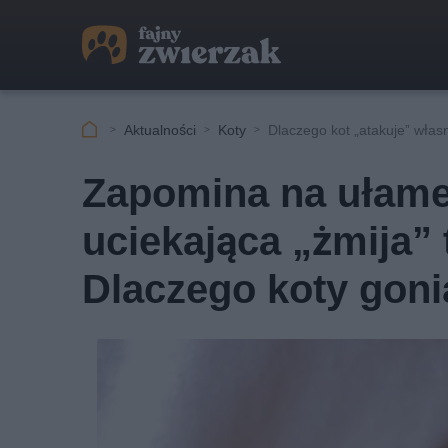
Aktualności
Koty
Dlaczego kot „atakuje” wła
Zapomina na ułamek
uciekająca „żmija” 
Dlaczego koty gon