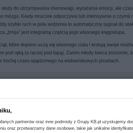
 służy do utrzymywania równowagi, wyrażania emocji, ale cz
ego mózgu. Kiedy mruczek odpoczywa lub intensywnie o czymś m
dy szybki ruch w polu widzenia to automatyczny sygnał do atak
a „żmija” jest integralną częścią jego własnego kręgosłupa.
iąt, które dopiero uczą się własnego ciała i testują swoje możl
sze pod ręką (a raczej pod łapą). Zanim młody łowca zrozumie, ż
nie trochę czasu spędzonego na widowiskowych piruetach.
ęką. Koty pokochały dopiero nowoczesne płaskie ekrany
iku,
fanych partnerów oraz inne podmioty z Grupy KB.pl uzyskujemy do
dzić za nim krok w krok. Prawda o zachowaniu kota zszokowała 
niu oraz przetwarzamy dane osobowe, takie jak unikalne identyfikat