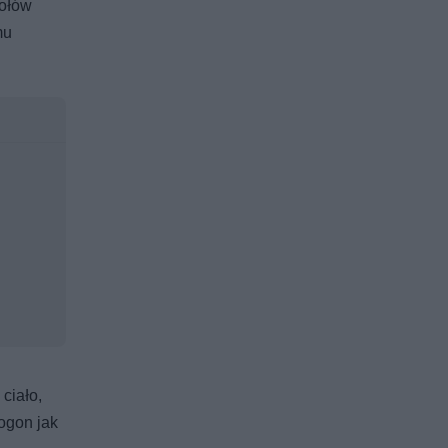
zołów
mu
ciało,
ogon jak