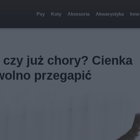
Psy
Koty
Akcesoria
Akwarystyka
Inne
o
” czy już chory? Cienka
 wolno przegapić