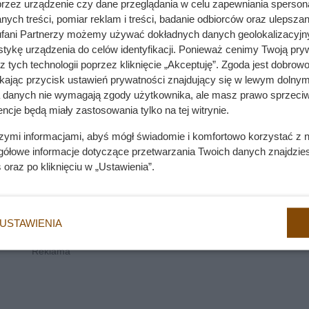
przez urządzenie czy dane przeglądania w celu zapewniania sperson
ych treści, pomiar reklam i treści, badanie odbiorców oraz ulepszan
fani Partnerzy możemy używać dokładnych danych geolokalizacyjn
tykę urządzenia do celów identyfikacji. Ponieważ cenimy Twoją pry
z tych technologii poprzez kliknięcie „Akceptuję”. Zgoda jest dobro
ikając przycisk ustawień prywatności znajdujący się w lewym dolnym
a danych nie wymagają zgody użytkownika, ale masz prawo sprzeciw
ncje będą miały zastosowania tylko na tej witrynie.
szymi informacjami, abyś mógł świadomie i komfortowo korzystać z
gółowe informacje dotyczące przetwarzania Twoich danych znajdzi
s
oraz po kliknięciu w „Ustawienia”.
USTAWIENIA