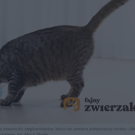
iej zawartości węglowodanów, która nie zawiera polepszaczy smaku i z
odatków, fot. Africa Studio