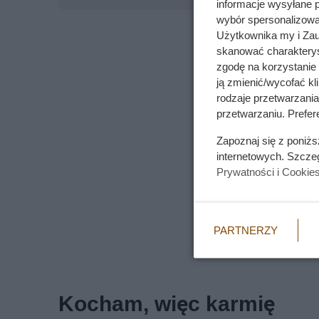
informacje wysyłane 
wybór spersonalizowan
Użytkownika my i Zau
skanować charakterys
zgodę na korzystanie 
ją zmienić/wycofać kl
rodzaje przetwarzani
przetwarzaniu. Prefere
Zapoznaj się z poniż
internetowych. Szcze
Prywatności i Cookie
PARTNERZY
Kocham, więc karmię