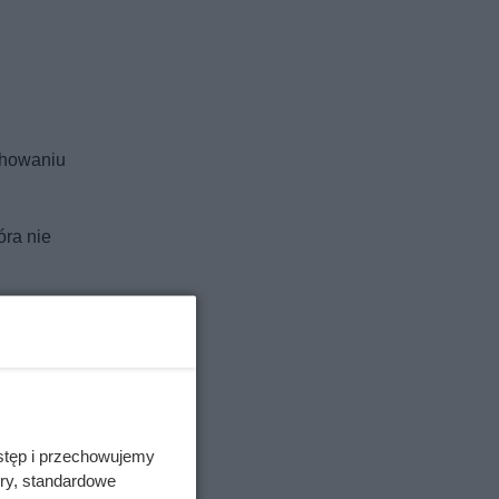
chowaniu
óra nie
stęp i przechowujemy
ory, standardowe