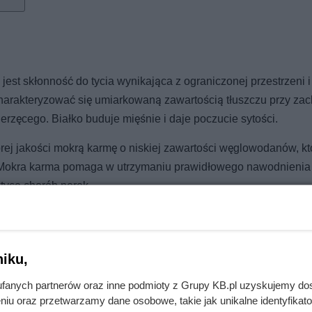
t skłonność do tycia wynikająca z ograniczonej przestrzeni i
charakteryzować się umiarkowaną zawartością tłuszczu przy za
zęcego. Białko buduje mięśnie i daje poczucie sytości.
ej jakości mokrą karmę o niskiej zawartości węglowodanów, kt
 Mokra karma pomaga w utrzymaniu prawidłowego nawodnienia
tyce chorób nerek.
iku,
iżył ceny gotowych dań i zup do absurdalnego poziomu
fanych partnerów oraz inne podmioty z Grupy KB.pl uzyskujemy do
niu oraz przetwarzamy dane osobowe, takie jak unikalne identyfikat