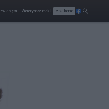
 zwierzęta
Weterynarz radzi
Moje konto
Fa
Szu
ceb
kaj
ook