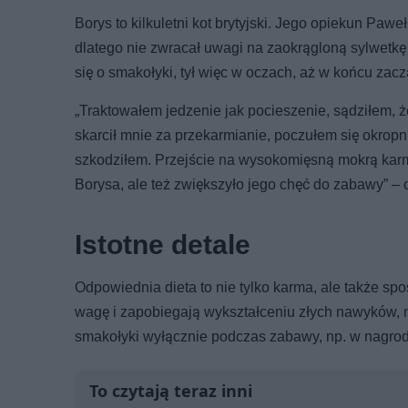
Borys to kilkuletni kot brytyjski. Jego opiekun Paweł
dlatego nie zwracał uwagi na zaokrągloną sylwetkę 
się o smakołyki, tył więc w oczach, aż w końcu za
„Traktowałem jedzenie jak pocieszenie, sądziłem, 
skarcił mnie za przekarmianie, poczułem się okrop
szkodziłem. Przejście na wysokomięsną mokrą karmę
Borysa, ale też zwiększyło jego chęć do zabawy” –
Istotne detale
Odpowiednia dieta to nie tylko karma, ale także s
wagę i zapobiegają wykształceniu złych nawyków, n
smakołyki wyłącznie podczas zabawy, np. w nagrod
To czytają teraz inni