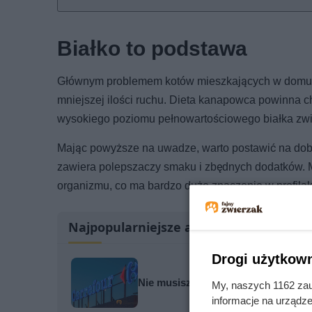
Białko to podstawa
Głównym problemem kotów mieszkających w domu jes
mniejszej ilości ruchu. Dieta kanapowca powinna 
wysokiego poziomu pełnowartościowego białka zwier
Mając powyższe na uwadze, warto postawić na dobr
zawiera polepszaczy smaku i zbędnych dodatków.
organizmu, co ma bardzo duże znaczenie w profilak
Najpopularniejsze artykuły
Drogi użytkown
Nie musisz gotować. Carrefour obn
My, naszych 1162 zau
informacje na urządze