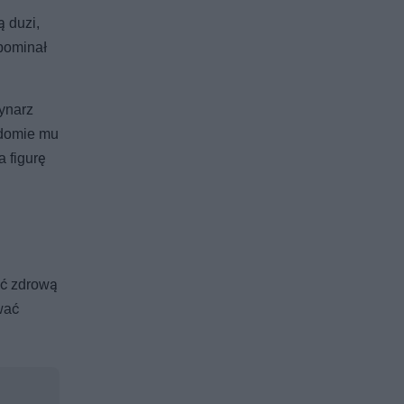
ą duzi,
opominał
ynarz
adomie mu
 figurę
ać zdrową
wać