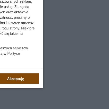
alizowanych reklam,
ie usług. Za zgodą
ych oraz aktywnie
watność, prosimy o
wolna i zawsze możesz
 rogu strony. Niektóre
ić się takiemu
 naszych serwisów
esz w
Polityce
Akceptuję