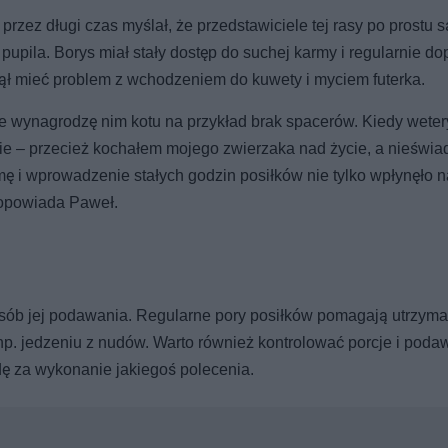
 przez długi czas myślał, że przedstawiciele tej rasy po prostu s
pupila. Borys miał stały dostęp do suchej karmy i regularnie d
czął mieć problem z wchodzeniem do kuwety i myciem futerka.
że wynagrodzę nim kotu na przykład brak spacerów. Kiedy weter
nie – przecież kochałem mojego zwierzaka nad życie, a nieświ
 i wprowadzenie stałych godzin posiłków nie tylko wpłynęło na
 opowiada Paweł.
posób jej podawania. Regularne pory posiłków pomagają utrzym
p. jedzeniu z nudów. Warto również kontrolować porcje i poda
ę za wykonanie jakiegoś polecenia.