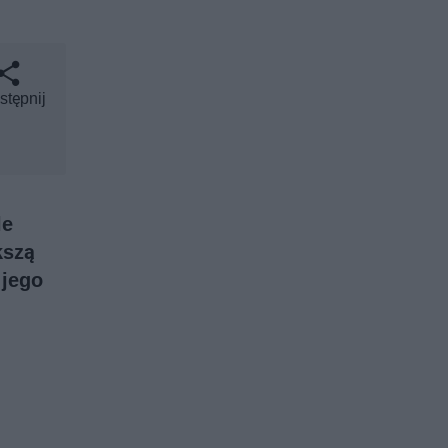
stępnij
le
kszą
 jego