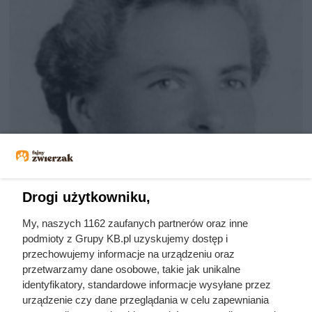
Drogi użytkowniku,
My, naszych 1162 zaufanych partnerów oraz inne
podmioty z Grupy KB.pl uzyskujemy dostęp i
Kat w spódnicy. Najokrutniejsza
przechowujemy informacje na urządzeniu oraz
nadzorczyni Auschwitz przed
przetwarzamy dane osobowe, takie jak unikalne
identyfikatory, standardowe informacje wysyłane przez
egzekucją wykrzyknęła „Niech
urządzenie czy dane przeglądania w celu zapewniania