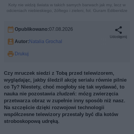
Koty nie widzą świata w takich samych barwach jak my, lecz w
odcieniach niebieskiego, żółtego i zieleni, fot. Guram Ediberidze
Opublikowano:
07.08.2026
Udostępnij
Autor:
Natalia Grochal
Drukuj
Czy mruczek siedzi z Tobą przed telewizorem,
wyglądając, jakby śledził akcję serialu równie pilnie
co Ty? Niestety, choć mogłoby się tak wydawać, to
nauka nie pozostawia złudzeń: mózg zwierzęcia
przetwarza obraz w zupełnie inny sposób niż nasz.
Na szczęście dzięki rozwojowi technologii
współczesne telewizory przestały być dla kotów
stroboskopową udręką.