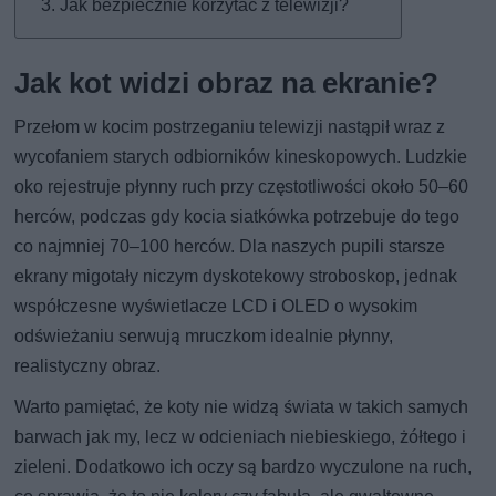
Jak bezpiecznie korzytać z telewizji?
Jak kot widzi obraz na ekranie?
Przełom w kocim postrzeganiu telewizji nastąpił wraz z
wycofaniem starych odbiorników kineskopowych. Ludzkie
oko rejestruje płynny ruch przy częstotliwości około 50–60
herców, podczas gdy kocia siatkówka potrzebuje do tego
co najmniej 70–100 herców. Dla naszych pupili starsze
ekrany migotały niczym dyskotekowy stroboskop, jednak
współczesne wyświetlacze LCD i OLED o wysokim
odświeżaniu serwują mruczkom idealnie płynny,
realistyczny obraz.
Warto pamiętać, że koty nie widzą świata w takich samych
barwach jak my, lecz w odcieniach niebieskiego, żółtego i
zieleni. Dodatkowo ich oczy są bardzo wyczulone na ruch,