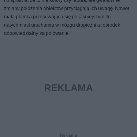
co sprawia, że to nie kolory czy fabuła, ale gwałtowne
zmiany położenia obiektów przyciągają ich uwagę. Nawet
mała plamka przesuwająca się po jaśniejszym tle
natychmiast uruchamia w mózgu drapieżnika ośrodek
odpowiedzialny za polowanie.