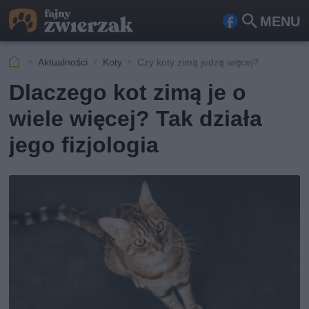
MENU
Fa
Szu
ceb
kaj
Aktualności
Koty
Czy koty zimą jedzą więcej?
ook
Dlaczego kot zimą je o
wiele więcej? Tak działa
jego fizjologia