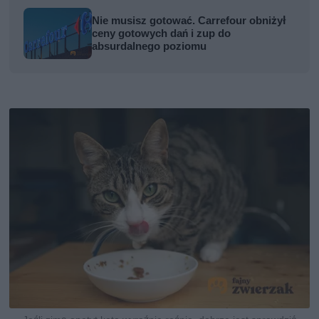
Nie musisz gotować. Carrefour obniżył
ceny gotowych dań i zup do
absurdalnego poziomu