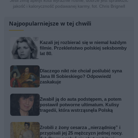
Jeśli zimą apetyt kota wyraźnie rośnie, dobrze jest sprawdzić
jakość i kaloryczność podawanej karmy, fot. Chris Brignell
Najpopularniejsze w tej chwili
Kazali jej rozbierać się w niemal każdym
filmie. Przekleństwo polskiej seksbomby
lat 80.
Dlaczego nikt nie chciał poślubić syna
Jana III Sobieskiego? Odpowiedź
zaskakuje
Zwabił ją do auta podstępem, a potem
postawił potworne ultimatum. Kulisy
tragedii, która wstrząsnęła Polską
Zrobili z żony cesarza „nierządnicę” i
przypisali jej 25 mężczyzn jednej nocy.