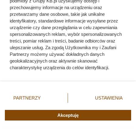
podmioty z Grupy KB.pl uzyskujemy dostęp i
przechowujemy informacje na urządzeniu oraz
przetwarzamy dane osobowe, takie jak unikalne
identyfikatory, standardowe informacje wysyłane przez
urządzenie czy dane przeglądania w celu zapewniania
spersonalizowanych reklam, wybór spersonalizowanych
treści, pomiar reklam i treści, badanie odbiorców oraz
ulepszanie usług. Za zgodą Użytkownika my i Zaufani
Ten gatunek drewna daje
Partnerzy możemy używać dokładnych danych
geolokalizacyjnych oraz aktywnie skanować
najwięcej ciepła, a Polacy rzadko
charakterystykę urządzenia do celów identyfikacji.
go kupują. Prawdziwy król
Ponieważ cenimy Twoją prywatność, prosimy o zgodę na
kaloryczności
korzystanie z tych technologii poprzez kliknięcie
„Akceptuję”. Zgoda jest dobrowolna i zawsze możesz ją
zmienić/wycofać klikając przycisk ustawień prywatności
PARTNERZY
USTAWIENIA
znajdujący się w lewym dolnym rogu strony. Niektóre
rodzaje przetwarzania danych nie wymagają zgody
użytkownika, ale masz prawo sprzeciwić się takiemu
Akceptuję
przetwarzaniu. Preferencje będą miały zastosowania tylko
na tej witrynie.