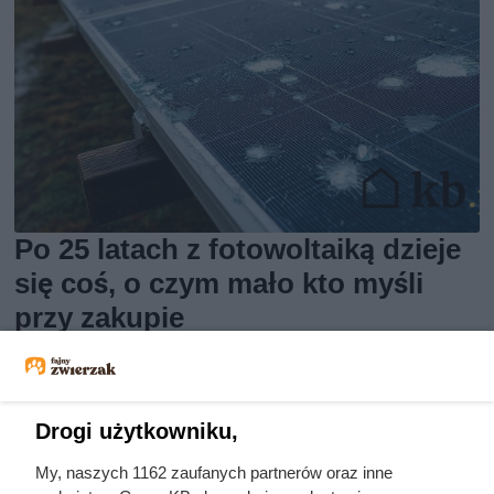
Po 25 latach z fotowoltaiką dzieje
się coś, o czym mało kto myśli
przy zakupie
Drogi użytkowniku,
My, naszych 1162 zaufanych partnerów oraz inne