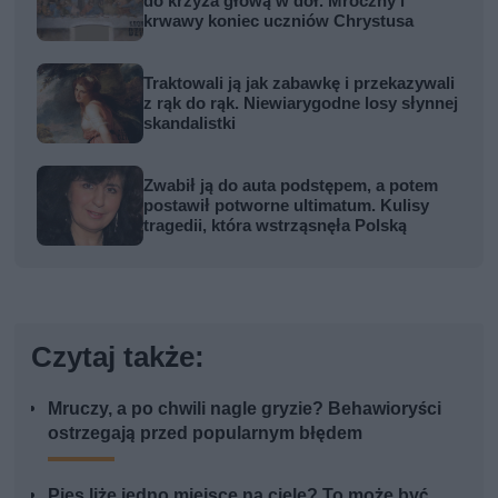
do krzyża głową w dół. Mroczny i
krwawy koniec uczniów Chrystusa
Traktowali ją jak zabawkę i przekazywali
z rąk do rąk. Niewiarygodne losy słynnej
skandalistki
Zwabił ją do auta podstępem, a potem
postawił potworne ultimatum. Kulisy
tragedii, która wstrząsnęła Polską
Czytaj także:
Mruczy, a po chwili nagle gryzie? Behawioryści
ostrzegają przed popularnym błędem
Pies liże jedno miejsce na ciele? To może być