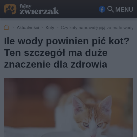
MENU
Fa
Szu
ceb
kaj
Aktualności
Koty
Czy koty naprawdę piją za mało wody?
ook
Ile wody powinien pić kot?
Ten szczegół ma duże
znaczenie dla zdrowia