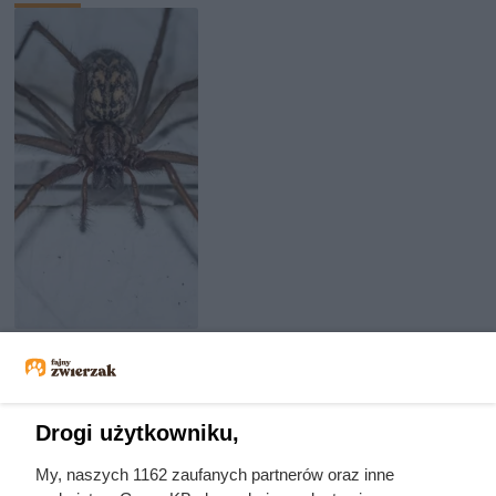
Jedyny groźny pająk w Polsce
właśnie wchodzi do domów.
Polacy nie wiedzą, jak reagować
Drogi użytkowniku,
My, naszych 1162 zaufanych partnerów oraz inne