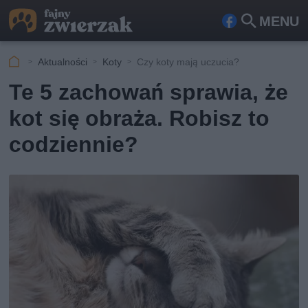
MENU
Fa
Szu
ceb
kaj
Aktualności
Koty
Czy koty mają uczucia?
ook
Te 5 zachowań sprawia, że
kot się obraża. Robisz to
codziennie?