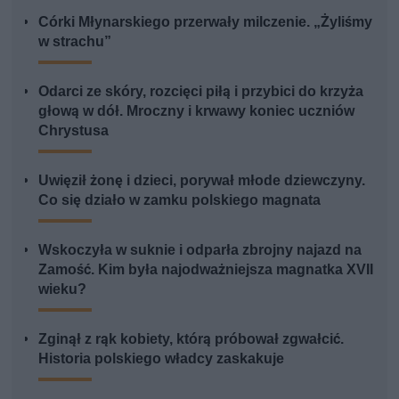
Córki Młynarskiego przerwały milczenie. „Żyliśmy
w strachu”
Odarci ze skóry, rozcięci piłą i przybici do krzyża
głową w dół. Mroczny i krwawy koniec uczniów
Chrystusa
Uwięził żonę i dzieci, porywał młode dziewczyny.
Co się działo w zamku polskiego magnata
Wskoczyła w suknie i odparła zbrojny najazd na
Zamość. Kim była najodważniejsza magnatka XVII
wieku?
Zginął z rąk kobiety, którą próbował zgwałcić.
Historia polskiego władcy zaskakuje