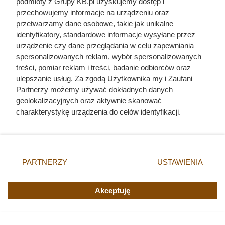
podmioty z Grupy KB.pl uzyskujemy dostęp i
przechowujemy informacje na urządzeniu oraz
przetwarzamy dane osobowe, takie jak unikalne
identyfikatory, standardowe informacje wysyłane przez
urządzenie czy dane przeglądania w celu zapewniania
spersonalizowanych reklam, wybór spersonalizowanych
treści, pomiar reklam i treści, badanie odbiorców oraz
ulepszanie usług. Za zgodą Użytkownika my i Zaufani
Partnerzy możemy używać dokładnych danych
geolokalizacyjnych oraz aktywnie skanować
charakterystykę urządzenia do celów identyfikacji.
Ponieważ cenimy Twoją prywatność, prosimy o zgodę na
korzystanie z tych technologii poprzez kliknięcie
„Akceptuję”. Zgoda jest dobrowolna i zawsze możesz ją
zmienić/wycofać klikając przycisk ustawień prywatności
PARTNERZY
USTAWIENIA
W szkole mówili o wielkiej miłości.
znajdujący się w lewym dolnym rogu strony. Niektóre
rodzaje przetwarzania danych nie wymagają zgody
Prawda o ślubie Zygmunta i
użytkownika, ale masz prawo sprzeciwić się takiemu
Akceptuję
Barbary jest o wiele bardziej
przetwarzaniu. Preferencje będą miały zastosowania tylko
na tej witrynie.
cyniczna