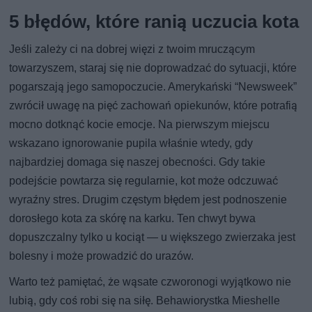
5 błędów, które ranią uczucia kota
Jeśli zależy ci na dobrej więzi z twoim mruczącym
towarzyszem, staraj się nie doprowadzać do sytuacji, które
pogarszają jego samopoczucie. Amerykański “Newsweek”
zwrócił uwagę na pięć zachowań opiekunów, które potrafią
mocno dotknąć kocie emocje. Na pierwszym miejscu
wskazano ignorowanie pupila właśnie wtedy, gdy
najbardziej domaga się naszej obecności. Gdy takie
podejście powtarza się regularnie, kot może odczuwać
wyraźny stres. Drugim częstym błędem jest podnoszenie
dorosłego kota za skórę na karku. Ten chwyt bywa
dopuszczalny tylko u kociąt — u większego zwierzaka jest
bolesny i może prowadzić do urazów.
Warto też pamiętać, że wąsate czworonogi wyjątkowo nie
lubią, gdy coś robi się na siłę. Behawiorystka Mieshelle