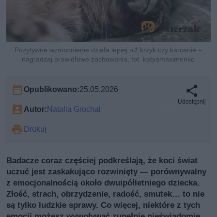
Pozytywne wzmocnienie działa lepiej niż krzyk czy karcenie –
nagradzaj prawidłowe zachowania, fot. katyamaximenko
Opublikowano:
25.05.2026
Udostępnij
Autor:
Natalia Grochal
Drukuj
Badacze coraz częściej podkreślają, że koci świat
uczuć jest zaskakująco rozwinięty — porównywalny
z emocjonalnością około dwuipółletniego dziecka.
Złość, strach, obrzydzenie, radość, smutek… to nie
są tylko ludzkie sprawy. Co więcej, niektóre z tych
emocji możesz wywoływać zupełnie nieświadomie