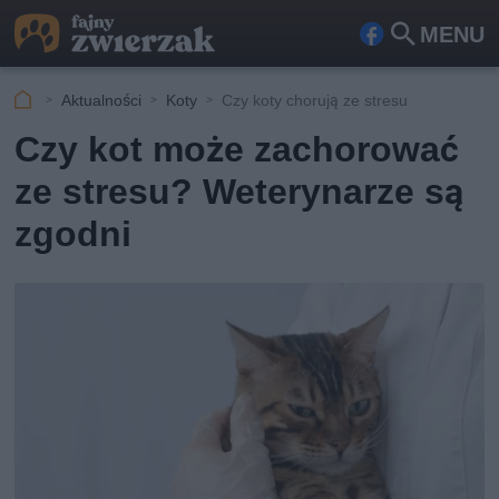
MENU
Fa
Szu
ceb
kaj
Aktualności
Koty
Czy koty chorują ze stresu
ook
Czy kot może zachorować
ze stresu? Weterynarze są
zgodni