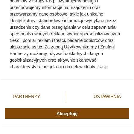
podmioty z Grupy KB.pl uzyskujemy dostęp i
przechowujemy informacje na urządzeniu oraz
Jedyny groźny pająk w Polsce
przetwarzamy dane osobowe, takie jak unikalne
właśnie wchodzi do domów.
identyfikatory, standardowe informacje wysyłane przez
urządzenie czy dane przeglądania w celu zapewniania
Polacy nie wiedzą, jak reagować
spersonalizowanych reklam, wybór spersonalizowanych
treści, pomiar reklam i treści, badanie odbiorców oraz
ulepszanie usług. Za zgodą Użytkownika my i Zaufani
Partnerzy możemy używać dokładnych danych
geolokalizacyjnych oraz aktywnie skanować
charakterystykę urządzenia do celów identyfikacji.
Ponieważ cenimy Twoją prywatność, prosimy o zgodę na
korzystanie z tych technologii poprzez kliknięcie
„Akceptuję”. Zgoda jest dobrowolna i zawsze możesz ją
zmienić/wycofać klikając przycisk ustawień prywatności
PARTNERZY
USTAWIENIA
znajdujący się w lewym dolnym rogu strony. Niektóre
rodzaje przetwarzania danych nie wymagają zgody
użytkownika, ale masz prawo sprzeciwić się takiemu
Akceptuję
przetwarzaniu. Preferencje będą miały zastosowania tylko
na tej witrynie.