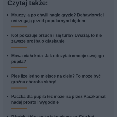
Czytaj także:
Mruczy, a po chwili nagle gryzie? Behawioryści
ostrzegają przed popularnym błędem
Kot pokazuje brzuch i się turla? Uważaj, to nie
zawsze prośba o głaskanie
Mowa ciała kota. Jak odczytać emocje swojego
pupila?
Pies liże jedno miejsce na ciele? To może być
groźna choroba skóry!
Paczka dla pupila też może iść przez Paczkomat -
nadaj prosto i wygodnie
Dźwięk, który znika jako pierwszy. Gdy kot