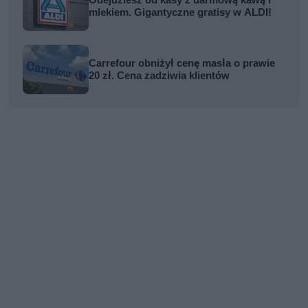
Odejdziesz od kasy z darmową kawą i
mlekiem. Gigantyczne gratisy w ALDI!
Carrefour obniżył cenę masła o prawie
20 zł. Cena zadziwia klientów