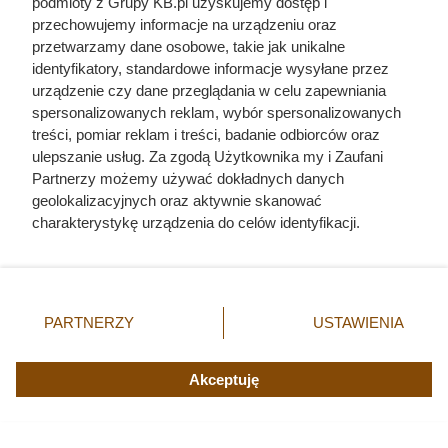
podmioty z Grupy KB.pl uzyskujemy dostęp i
przechowujemy informacje na urządzeniu oraz
przetwarzamy dane osobowe, takie jak unikalne
identyfikatory, standardowe informacje wysyłane przez
Ostatnie godziny komendanta
urządzenie czy dane przeglądania w celu zapewniania
spersonalizowanych reklam, wybór spersonalizowanych
Auschwitz. Odtajnione zdjęcia
treści, pomiar reklam i treści, badanie odbiorców oraz
pokazują, co działo się przed
ulepszanie usług. Za zgodą Użytkownika my i Zaufani
szubienicą
Partnerzy możemy używać dokładnych danych
geolokalizacyjnych oraz aktywnie skanować
charakterystykę urządzenia do celów identyfikacji.
Ponieważ cenimy Twoją prywatność, prosimy o zgodę na
korzystanie z tych technologii poprzez kliknięcie
„Akceptuję”. Zgoda jest dobrowolna i zawsze możesz ją
zmienić/wycofać klikając przycisk ustawień prywatności
PARTNERZY
USTAWIENIA
znajdujący się w lewym dolnym rogu strony. Niektóre
rodzaje przetwarzania danych nie wymagają zgody
użytkownika, ale masz prawo sprzeciwić się takiemu
Akceptuję
przetwarzaniu. Preferencje będą miały zastosowania tylko
na tej witrynie.