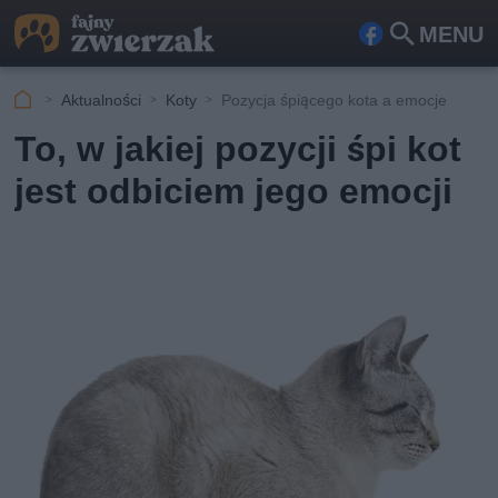
MENU
Fa
Szu
ceb
kaj
Aktualności
Koty
Pozycja śpiącego kota a emocje
ook
To, w jakiej pozycji śpi kot
jest odbiciem jego emocji