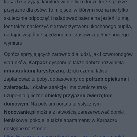
trasach sprzyjają komfortowi nie tylko ludzi, lecz są także
przyjazne dla psów. To miejsce, w którym można nie tylko
skutecznie odpocząć i naładować baterie na jesień i zimę,
lecz także nacieszyć się towarzystwem ukochanego pupila,
nadając wspólnie spędzonemu czasowi zupełnie nowego
wymiaru.
Oprócz sprzyjających zarówno dla ludzi, jak i czworonogów
warunków,
Karpacz
dysponuje także dobrze rozwiniętą
infrastrukturą turystyczną
, dzięki czemu łatwo
zaplanować tu pobyt dopasowany do
potrzeb opiekuna i
zwierzęcia
. Lokalne atrakcje i malownicze trasy
uzupełniają liczne
obiekty przyjazne zwierzętom
domowym
. Na polskim portalu turystycznym
Nocowanie.pl
można z łatwością zarezerwować domki
letniskowe, pokoje, a także apartamenty w Karpaczu,
dostępne na stronie
https://www.nocowanie.pl/noclegi/karpacz/apartamenty/
.