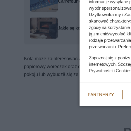
Carrefour daje drugi litr oliwy za 1 
informacje wysyłane 
wybór spersonalizowan
Użytkownika my i Zau
skanować charakterys
zgodę na korzystanie 
Jakie są koszty eksploatacji elekt
ją zmienić/wycofać kl
rodzaje przetwarzani
przetwarzaniu. Prefere
Zapoznaj się z poniż
Kota może zainteresować wszystko, co w czasie ob
internetowych. Szcze
papierowy woreczek oraz doniczki. Wszystko to może
Prywatności i Cookie
pokoju lub wybudził się ze snu, na ogół przerywa zab
PARTNERZY