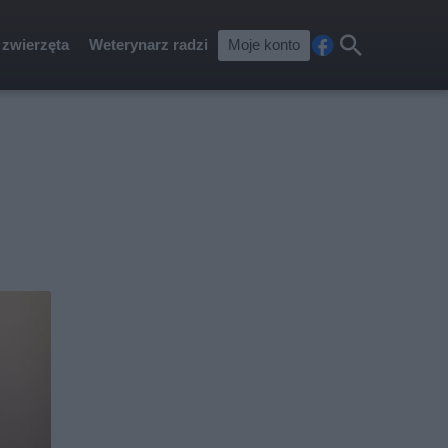
 zwierzęta
Weterynarz radzi
Moje konto
Fa
Szu
ceb
kaj
ook