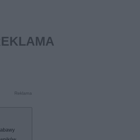
 zabawy
owników