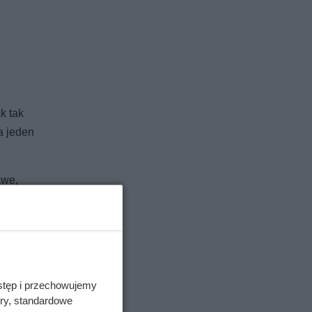
k tak
a jeden
awe,
ników i
stęp i przechowujemy
ory, standardowe