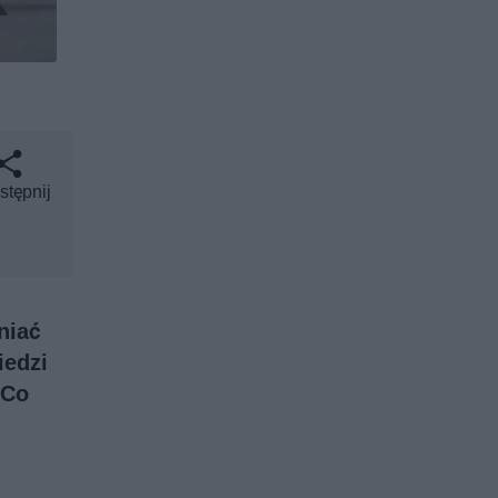
stępnij
niać
iedzi
 Co