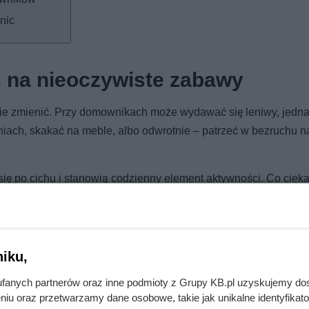
nic
s na nieoczywiste zabawy
cie zmienić. Przy domownikach może wydawać się leniwy, jedna
iach, skakać na meble, albo odwrotnie – patrzeć w bezruchu n
ę po cichu i stanowią codzienny element aktywności. Co ciek
y. Sprinty po korytarzu, bieganie przy łóżkach śpiących domow
 niektóre z wielu kocich możliwości.
iku,
fanych partnerów oraz inne podmioty z Grupy KB.pl uzyskujemy do
niu oraz przetwarzamy dane osobowe, takie jak unikalne identyfikat