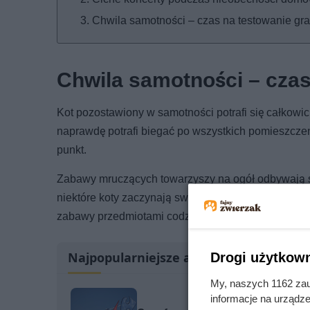
Chwila samotności – czas na testowanie gra
Chwila samotności – cza
Kot pozostawiony w samotności potrafi się całkowi
naprawdę potrafi biegać po wszystkich pomieszczen
punkt.
Zabawy mruczących towarzyszy na ogół odbywają si
niektóre koty zaczynają swoje zabawy w środku noc
zabawy przedmiotami codziennego użytku to jedynie
Najpopularniejsze artykuły
Drogi użytkown
My, naszych 1162 zau
informacje na urządze