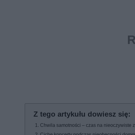
Chwila samotności – czas na nieoczywiste
Ciche koncerty podczas nieobecności dom