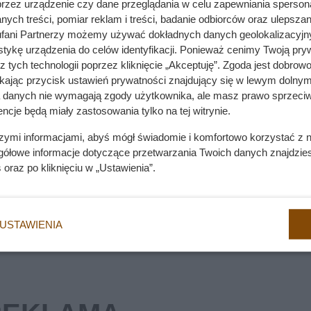
grosz. Bez karty i bez żadnego limitu
przez urządzenie czy dane przeglądania w celu zapewniania sperson
ych treści, pomiar reklam i treści, badanie odbiorców oraz ulepszan
fani Partnerzy możemy używać dokładnych danych geolokalizacyjn
tykę urządzenia do celów identyfikacji. Ponieważ cenimy Twoją pry
z tych technologii poprzez kliknięcie „Akceptuję”. Zgoda jest dobro
rycznego kominka?
ikając przycisk ustawień prywatności znajdujący się w lewym dolnym
a danych nie wymagają zgody użytkownika, ale masz prawo sprzeciw
ncje będą miały zastosowania tylko na tej witrynie.
szymi informacjami, abyś mógł świadomie i komfortowo korzystać z
ecności człowieka jest niedostępne. Gumka do włosów, kapcie,
gółowe informacje dotyczące przetwarzania Twoich danych znajdzi
 stać się obiektem fascynacji. Gdy kot zauważy, że opiekun wr
s
oraz po kliknięciu w „Ustawienia”.
awę i udaje, że nic takiego nie robił.
USTAWIENIA