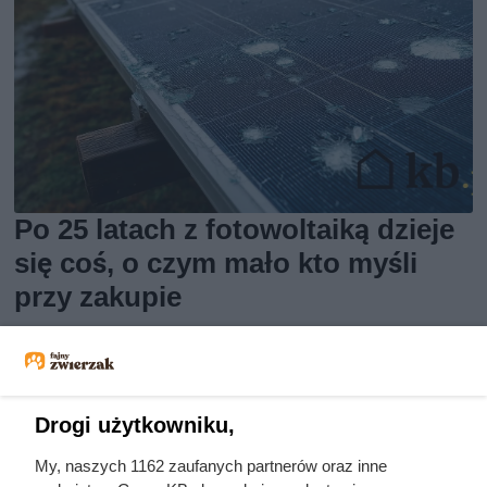
Po 25 latach z fotowoltaiką dzieje
się coś, o czym mało kto myśli
przy zakupie
Drogi użytkowniku,
My, naszych 1162 zaufanych partnerów oraz inne