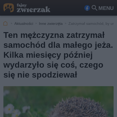
MENU
Fa
Szu
ceb
kaj
Aktualności
Inne zwierzęta
Zatrzymał samochód, by ura
ook
Ten mężczyzna zatrzymał
samochód dla małego jeża.
Kilka miesięcy później
wydarzyło się coś, czego
się nie spodziewał