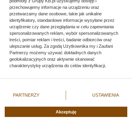
podmioty z Grupy KB.pl uzyskujemy dostęp i
przechowujemy informacje na urządzeniu oraz
przetwarzamy dane osobowe, takie jak unikalne
identyfikatory, standardowe informacje wysyłane przez
urządzenie czy dane przeglądania w celu zapewniania
spersonalizowanych reklam, wybór spersonalizowanych
treści, pomiar reklam i treści, badanie odbiorców oraz
ulepszanie usług. Za zgodą Użytkownika my i Zaufani
Zginął z rąk kobiety, którą
Partnerzy możemy używać dokładnych danych
próbował zgwałcić. Historia
geolokalizacyjnych oraz aktywnie skanować
polskiego władcy zaskakuje
charakterystykę urządzenia do celów identyfikacji.
Ponieważ cenimy Twoją prywatność, prosimy o zgodę na
korzystanie z tych technologii poprzez kliknięcie
„Akceptuję”. Zgoda jest dobrowolna i zawsze możesz ją
zmienić/wycofać klikając przycisk ustawień prywatności
PARTNERZY
USTAWIENIA
znajdujący się w lewym dolnym rogu strony. Niektóre
rodzaje przetwarzania danych nie wymagają zgody
użytkownika, ale masz prawo sprzeciwić się takiemu
Akceptuję
przetwarzaniu. Preferencje będą miały zastosowania tylko
na tej witrynie.