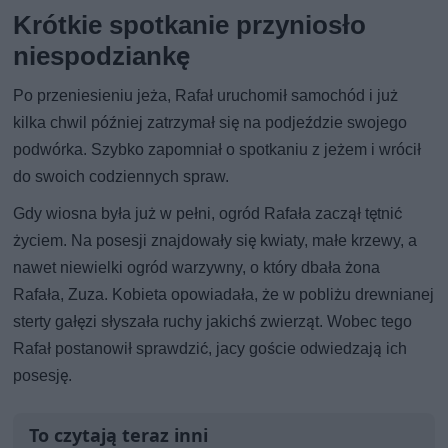
Krótkie spotkanie przyniosło
niespodziankę
Po przeniesieniu jeża, Rafał uruchomił samochód i już
kilka chwil później zatrzymał się na podjeździe swojego
podwórka. Szybko zapomniał o spotkaniu z jeżem i wrócił
do swoich codziennych spraw.
Gdy wiosna była już w pełni, ogród Rafała zaczął tętnić
życiem. Na posesji znajdowały się kwiaty, małe krzewy, a
nawet niewielki ogród warzywny, o który dbała żona
Rafała, Zuza. Kobieta opowiadała, że w pobliżu drewnianej
sterty gałęzi słyszała ruchy jakichś zwierząt. Wobec tego
Rafał postanowił sprawdzić, jacy goście odwiedzają ich
posesję.
To czytają teraz inni