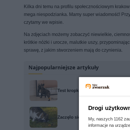
Kilka dni temu na profilu społecznościowym krakow
mega niespodzianka. Mamy super wiadomość! Przyje
czytamy we wpisie.
Na zdjęciach możemy zobaczyć niewielkie, ciemnosz
krótkie nóżki i urocze, malutkie uszy, przypominaj
sprawę, z jakim stworzeniem mają do czynienia.
Najpopularniejsze artykuły
Test kropki obnażył prawdę. Dlaczeg
Drogi użytkown
Zaczęło się od małych ptaków, tera
My, naszych 1162 zau
informacje na urządze