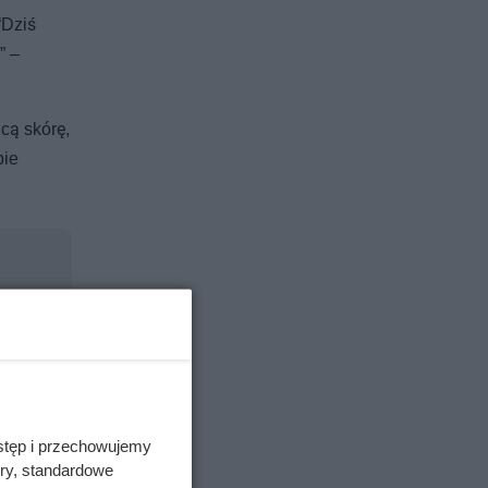
“Dziś
” –
cą skórę,
bie
stęp i przechowujemy
ory, standardowe