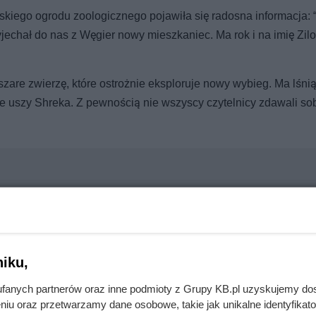
skiego ogrodu zoologicznego pojawiła się radosna informacja: 
chał do nas z Węgier nowy mieszkaniec. Ma rok i na imię Zilo
are zwierzę, które ostrożnie eksploruje nowy wybieg. Ma lśnią
ące uszy Shreka. Z pewnością nie wszyscy czytelnicy zdawali so
o pies nigdy nie zrozumie, czym jest lustro?
iku,
z chorują koty. Groźna bakteria może zagrażać ludziom
fanych partnerów oraz inne podmioty z Grupy KB.pl uzyskujemy do
niu oraz przetwarzamy dane osobowe, takie jak unikalne identyfikat