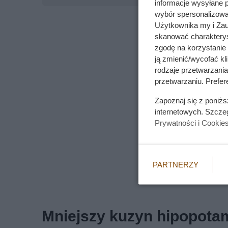
informacje wysyłane 
wybór spersonalizowan
Użytkownika my i Zau
skanować charakterys
zgodę na korzystanie 
ją zmienić/wycofać kl
rodzaje przetwarzani
przetwarzaniu. Prefere
Zapoznaj się z poniż
internetowych. Szcze
Prywatności i Cookie
PARTNERZY
Mniejszy kuzyn hipopota