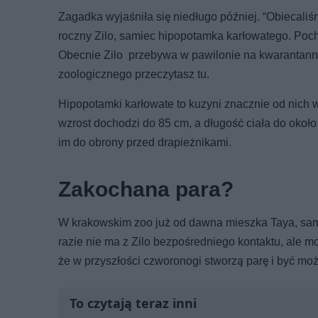
Zagadka wyjaśniła się niedługo później. “Obiecal
roczny Zilo, samiec hipopotamka karłowatego. Poc
Obecnie Zilo przebywa w pawilonie na kwarantan
zoologicznego przeczytasz tu.
Hipopotamki karłowate to kuzyni znacznie od nich 
wzrost dochodzi do 85 cm, a długość ciała do około
im do obrony przed drapieżnikami.
Zakochana para?
W krakowskim zoo już od dawna mieszka Taya, sam
razie nie ma z Zilo bezpośredniego kontaktu, ale 
że w przyszłości czworonogi stworzą parę i być mo
To czytają teraz inni