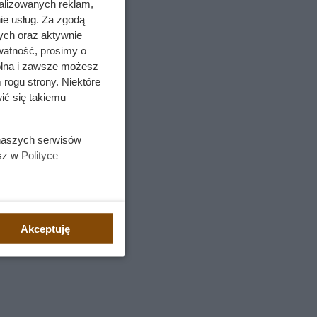
alizowanych reklam,
ie usług. Za zgodą
ych oraz aktywnie
watność, prosimy o
wolna i zawsze możesz
 rogu strony. Niektóre
ić się takiemu
 naszych serwisów
esz w
Polityce
Akceptuję