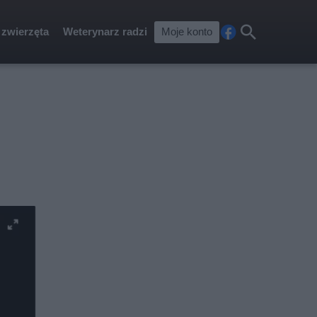
 zwierzęta
Weterynarz radzi
Moje konto
Fa
Szu
ceb
kaj
ook