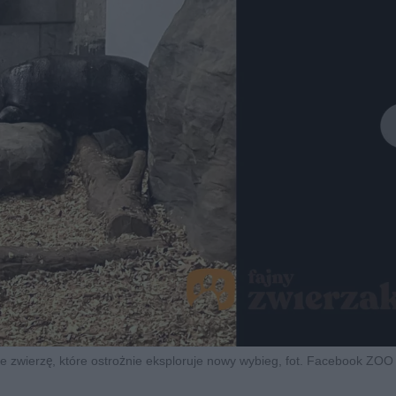
e zwierzę, które ostrożnie eksploruje nowy wybieg, fot. Facebook ZO