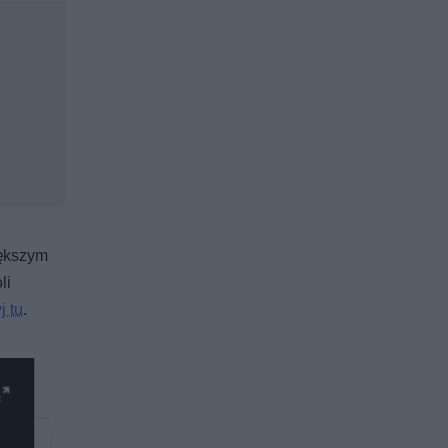
iększym
li
j tu
.