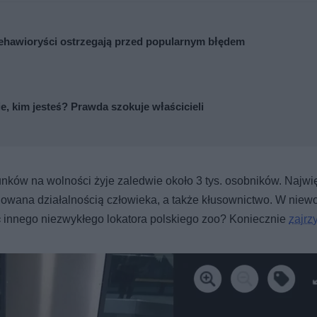
 Behawioryści ostrzegają przed popularnym błędem
ie, kim jesteś? Prawda szokuje właścicieli
nków na wolności żyje zaledwie około 3 tys. osobników. Najw
dowana działalnością człowieka, a także kłusownictwo. W niewo
 innego niezwykłego lokatora polskiego zoo? Koniecznie
zajrzy