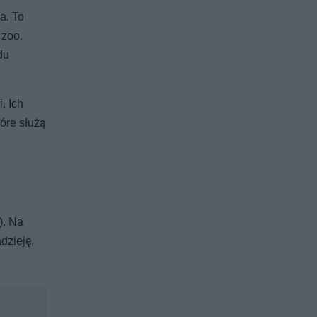
a. To
 zoo.
du
. Ich
tóre służą
). Na
dzieję,