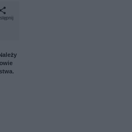
stępnij
Należy
nowie
stwa.