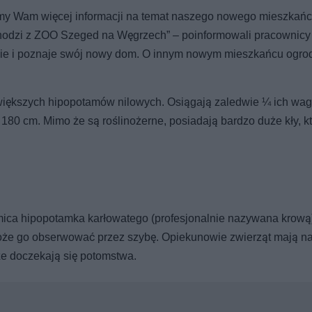
iśmy Wam więcej informacji na temat naszego nowego mieszkańc
hodzi z ZOO Szeged na Węgrzech” – poinformowali pracownicy
nie i poznaje swój nowy dom. O innym nowym mieszkańcu ogro
większych hipopotamów nilowych. Osiągają zaledwie ¼ ich wagi
 180 cm. Mimo że są roślinożerne, posiadają bardzo duże kły, k
ica hipopotamka karłowatego (profesjonalnie nazywana krową
może go obserwować przez szybę. Opiekunowie zwierząt mają na
że doczekają się potomstwa.