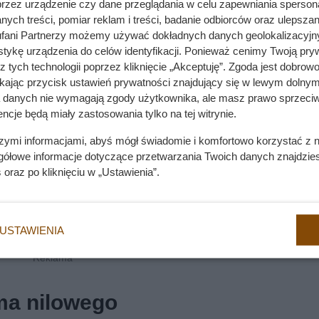
przez urządzenie czy dane przeglądania w celu zapewniania sperson
ych treści, pomiar reklam i treści, badanie odbiorców oraz ulepszan
fani Partnerzy możemy używać dokładnych danych geolokalizacyjn
tykę urządzenia do celów identyfikacji. Ponieważ cenimy Twoją pry
z tych technologii poprzez kliknięcie „Akceptuję”. Zgoda jest dobro
ikając przycisk ustawień prywatności znajdujący się w lewym dolnym
a danych nie wymagają zgody użytkownika, ale masz prawo sprzeciw
ncje będą miały zastosowania tylko na tej witrynie.
szymi informacjami, abyś mógł świadomie i komfortowo korzystać z
gółowe informacje dotyczące przetwarzania Twoich danych znajdzi
s
oraz po kliknięciu w „Ustawienia”.
USTAWIENIA
ma nilowego