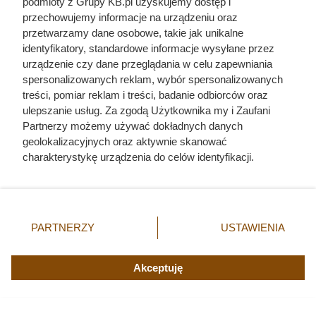
podmioty z Grupy KB.pl uzyskujemy dostęp i
przechowujemy informacje na urządzeniu oraz
Kat w spódnicy. Najokrutniejsza
przetwarzamy dane osobowe, takie jak unikalne
nadzorczyni Auschwitz przed
identyfikatory, standardowe informacje wysyłane przez
urządzenie czy dane przeglądania w celu zapewniania
egzekucją wykrzyknęła „Niech
spersonalizowanych reklam, wybór spersonalizowanych
żyje Polska!”
treści, pomiar reklam i treści, badanie odbiorców oraz
ulepszanie usług. Za zgodą Użytkownika my i Zaufani
Partnerzy możemy używać dokładnych danych
geolokalizacyjnych oraz aktywnie skanować
charakterystykę urządzenia do celów identyfikacji.
Ponieważ cenimy Twoją prywatność, prosimy o zgodę na
korzystanie z tych technologii poprzez kliknięcie
„Akceptuję”. Zgoda jest dobrowolna i zawsze możesz ją
zmienić/wycofać klikając przycisk ustawień prywatności
PARTNERZY
USTAWIENIA
znajdujący się w lewym dolnym rogu strony. Niektóre
rodzaje przetwarzania danych nie wymagają zgody
użytkownika, ale masz prawo sprzeciwić się takiemu
Akceptuję
przetwarzaniu. Preferencje będą miały zastosowania tylko
na tej witrynie.