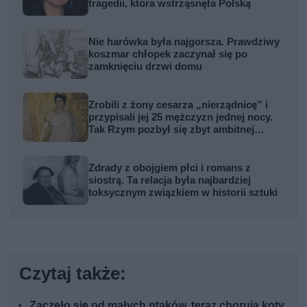
tragedii, która wstrząsnęła Polską
Nie harówka była najgorsza. Prawdziwy
koszmar chłopek zaczynał się po
zamknięciu drzwi domu
Zrobili z żony cesarza „nierządnicę” i
przypisali jej 25 mężczyzn jednej nocy.
Tak Rzym pozbył się zbyt ambitnej
kobiety
Zdrady z obojgiem płci i romans z
siostrą. Ta relacja była najbardziej
toksycznym związkiem w historii sztuki
Czytaj także:
Zaczęło się od małych ptaków, teraz chorują koty.