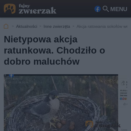
MENU
Fa
Szu
ceb
kaj
Aktualności
Inne zwierzęta
Akcja ratowania sokołów wę
ook
Nietypowa akcja
ratunkowa. Chodziło o
dobro maluchów