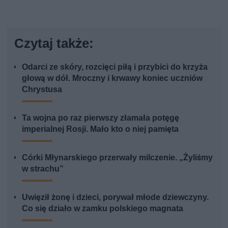
Czytaj także:
Odarci ze skóry, rozcięci piłą i przybici do krzyża
głową w dół. Mroczny i krwawy koniec uczniów
Chrystusa
Ta wojna po raz pierwszy złamała potęgę
imperialnej Rosji. Mało kto o niej pamięta
Córki Młynarskiego przerwały milczenie. „Żyliśmy
w strachu”
Uwięził żonę i dzieci, porywał młode dziewczyny.
Co się działo w zamku polskiego magnata