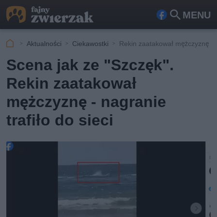
MENU
Fa
Szu
ceb
kaj
Aktualności
Ciekawostki
Rekin zaatakował mężczyznę
ook
Scena jak ze "Szczęk".
Rekin zaatakował
mężczyznę - nagranie
trafiło do sieci