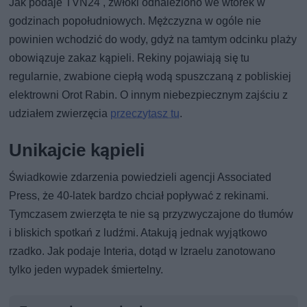
Jak podaje TVN24 , zwłoki odnaleziono we wtorek w
godzinach popołudniowych. Mężczyzna w ogóle nie
powinien wchodzić do wody, gdyż na tamtym odcinku plaży
obowiązuje zakaz kąpieli. Rekiny pojawiają się tu
regularnie, zwabione ciepłą wodą spuszczaną z pobliskiej
elektrowni Orot Rabin. O innym niebezpiecznym zajściu z
udziałem zwierzęcia
przeczytasz tu
.
Unikajcie kąpieli
Świadkowie zdarzenia powiedzieli agencji Associated
Press, że 40-latek bardzo chciał popływać z rekinami.
Tymczasem zwierzęta te nie są przyzwyczajone do tłumów
i bliskich spotkań z ludźmi. Atakują jednak wyjątkowo
rzadko. Jak podaje Interia, dotąd w Izraelu zanotowano
tylko jeden wypadek śmiertelny.