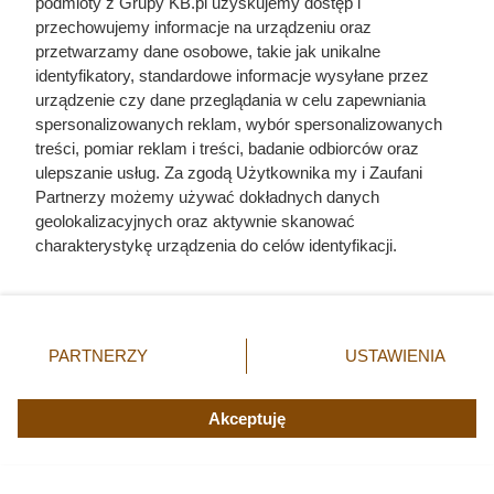
Zwabił ją do auta podstępem, a
podmioty z Grupy KB.pl uzyskujemy dostęp i
przechowujemy informacje na urządzeniu oraz
potem postawił potworne
przetwarzamy dane osobowe, takie jak unikalne
ultimatum. Kulisy tragedii, która
identyfikatory, standardowe informacje wysyłane przez
wstrząsnęła Polską
urządzenie czy dane przeglądania w celu zapewniania
spersonalizowanych reklam, wybór spersonalizowanych
treści, pomiar reklam i treści, badanie odbiorców oraz
ulepszanie usług. Za zgodą Użytkownika my i Zaufani
Partnerzy możemy używać dokładnych danych
geolokalizacyjnych oraz aktywnie skanować
charakterystykę urządzenia do celów identyfikacji.
Ponieważ cenimy Twoją prywatność, prosimy o zgodę na
korzystanie z tych technologii poprzez kliknięcie
„Akceptuję”. Zgoda jest dobrowolna i zawsze możesz ją
zmienić/wycofać klikając przycisk ustawień prywatności
PARTNERZY
USTAWIENIA
znajdujący się w lewym dolnym rogu strony. Niektóre
rodzaje przetwarzania danych nie wymagają zgody
użytkownika, ale masz prawo sprzeciwić się takiemu
Akceptuję
przetwarzaniu. Preferencje będą miały zastosowania tylko
na tej witrynie.
Anna Kurkowska - krwawa randka