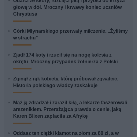
Odarci ze skóry, rozcięci piłą i przybici do krzyża
głową w dół. Mroczny i krwawy koniec uczniów
Chrystusa
Córki Młynarskiego przerwały milczenie. „Żyliśmy
w strachu”
Zjadł 174 koty i rzucił się na nogę kolesia z
okrętu. Mroczny przypadek żołnierza z Polski
Zginął z rąk kobiety, którą próbował zgwałcić.
Historia polskiego władcy zaskakuje
Mąż ją zdradzał i zaraził kiłą, a lekarze faszerowali
arszenikiem. Przerażająca prawda o cenie, jaką
Karen Blixen zapłaciła za Afrykę
Oddasz ten ciężki klamot na złom za 80 zł, a w