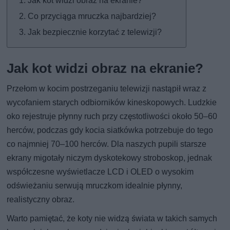
Jak kot widzi obraz na ekranie?
Co przyciąga mruczka najbardziej?
Jak bezpiecznie korzytać z telewizji?
Jak kot widzi obraz na ekranie?
Przełom w kocim postrzeganiu telewizji nastąpił wraz z
wycofaniem starych odbiorników kineskopowych. Ludzkie
oko rejestruje płynny ruch przy częstotliwości około 50–60
herców, podczas gdy kocia siatkówka potrzebuje do tego
co najmniej 70–100 herców. Dla naszych pupili starsze
ekrany migotały niczym dyskotekowy stroboskop, jednak
współczesne wyświetlacze LCD i OLED o wysokim
odświeżaniu serwują mruczkom idealnie płynny,
realistyczny obraz.
Warto pamiętać, że koty nie widzą świata w takich samych