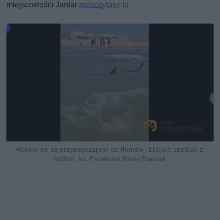
miejscowości Jantar
przeczytasz tu
.
Rekiny nie są przyzwyczajone do tłumów i bliskich spotkań z
ludźmi, fot. Facebook Kirsty Randall