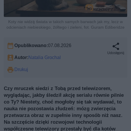
Koty nie widzą świata w takich samych barwach jak my, lecz w
odcieniach niebieskiego, żółtego i zieleni, fot. Guram Ediberidze
Opublikowano:
07.08.2026
Udostępnij
Autor:
Natalia Grochal
Drukuj
Czy mruczek siedzi z Tobą przed telewizorem,
wyglądając, jakby śledził akcję serialu równie pilnie
co Ty? Niestety, choć mogłoby się tak wydawać, to
nauka nie pozostawia złudzeń: mózg zwierzęcia
przetwarza obraz w zupełnie inny sposób niż nasz.
Na szczęście dzięki rozwojowi technologii
współczesne telewizory przestały być dla kotów