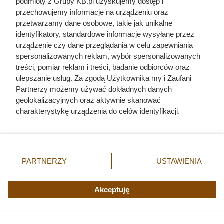
podmioty z Grupy KB.pl uzyskujemy dostęp i
przed starszą o 30 lat Anną. Ten polski król był
przechowujemy informacje na urządzeniu oraz
wielką porażką
przetwarzamy dane osobowe, takie jak unikalne
identyfikatory, standardowe informacje wysyłane przez
Nigdy wcześniej nikt nie widział monarchy w
urządzenie czy dane przeglądania w celu zapewniania
takim stanie. Śmierć pierwszej żony złamała
spersonalizowanych reklam, wybór spersonalizowanych
polskiego króla
treści, pomiar reklam i treści, badanie odbiorców oraz
ulepszanie usług. Za zgodą Użytkownika my i Zaufani
Partnerzy możemy używać dokładnych danych
geolokalizacyjnych oraz aktywnie skanować
charakterystykę urządzenia do celów identyfikacji.
Ponieważ cenimy Twoją prywatność, prosimy o zgodę na
korzystanie z tych technologii poprzez kliknięcie
„Akceptuję”. Zgoda jest dobrowolna i zawsze możesz ją
zmienić/wycofać klikając przycisk ustawień prywatności
PARTNERZY
USTAWIENIA
znajdujący się w lewym dolnym rogu strony. Niektóre
rodzaje przetwarzania danych nie wymagają zgody
użytkownika, ale masz prawo sprzeciwić się takiemu
Akceptuję
przetwarzaniu. Preferencje będą miały zastosowania tylko
na tej witrynie.