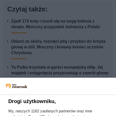
Czytaj także:
Zjadł 174 koty i rzucił się na nogę kolesia z
okrętu. Mroczny przypadek żołnierza z Polski
Odarci ze skóry, rozcięci piłą i przybici do krzyża
głową w dół. Mroczny i krwawy koniec uczniów
Chrystusa
Ta Polka trzymała w garści europejską elitę. Jej
majątek i osiągnięcia przyprawiają o zawrót głowy
Pierwszy raz niemal na oczach zaproszonych
gości. Noc poślubna Zygmunta Starego i Bony
Sworzy
Drogi użytkowniku,
My, naszych 1162 zaufanych partnerów oraz inne
Sprowadzał prostytutki na Wawel, byle uciec