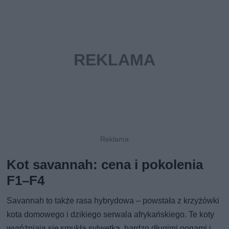
Kot savannah: cena i pokolenia
F1–F4
Savannah to także rasa hybrydowa – powstała z krzyżówki
kota domowego i dzikiego serwala afrykańskiego. Te koty
wyróżniają się smukłą sylwetką, bardzo długimi nogami i