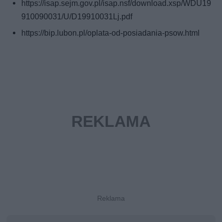
https://isap.sejm.gov.pl/isap.nsf/download.xsp/WDU19
910090031/U/D19910031Lj.pdf
https://bip.lubon.pl/oplata-od-posiadania-psow.html