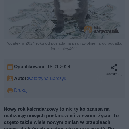
Podatek w 2024 roku od posiadania psa i zwolnienia od podatku,
fot. jstaley4011
Opublikowano:
18.01.2024
Udostępnij
Autor:
Katarzyna Barczyk
Drukuj
Nowy rok kalendarzowy to nie tylko szansa na
realizację nowych postanowień w swoim życiu. To
często także wiele nowym zmian w przepisach
prawa, do których musimy się przyzwyczaić. Do