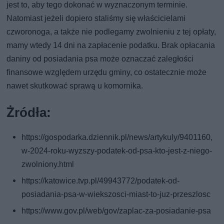
jest to, aby tego dokonać w wyznaczonym terminie.
Natomiast jeżeli dopiero staliśmy się właścicielami
czworonoga, a także nie podlegamy zwolnieniu z tej opłaty,
mamy wtedy 14 dni na zapłacenie podatku. Brak opłacania
daniny od posiadania psa może oznaczać zaległości
finansowe względem urzędu gminy, co ostatecznie może
nawet skutkować sprawą u komornika.
Żródła:
https://gospodarka.dziennik.pl/news/artykuly/9401160,
w-2024-roku-wyzszy-podatek-od-psa-kto-jest-z-niego-
zwolniony.html
https://katowice.tvp.pl/49943772/podatek-od-
posiadania-psa-w-wiekszosci-miast-to-juz-przeszlosc
https://www.gov.pl/web/gov/zaplac-za-posiadanie-psa