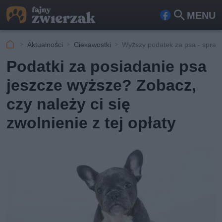
MENU
Fa
Szu
ceb
kaj
Aktualności
Ciekawostki
Wyższy podatek za psa - spraw
ook
Podatki za posiadanie psa
jeszcze wyższe? Zobacz,
czy należy ci się
zwolnienie z tej opłaty