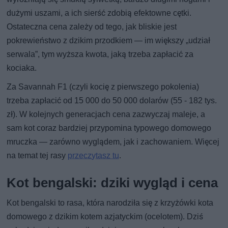
dużymi uszami, a ich sierść zdobią efektowne cętki.
Ostateczna cena zależy od tego, jak bliskie jest
pokrewieństwo z dzikim przodkiem — im większy „udział
serwala”, tym wyższa kwota, jaką trzeba zapłacić za
kociaka.
Za Savannah F1 (czyli kocię z pierwszego pokolenia)
trzeba zapłacić od 15 000 do 50 000 dolarów (55 - 182 tys.
zł). W kolejnych generacjach cena zazwyczaj maleje, a
sam kot coraz bardziej przypomina typowego domowego
mruczka — zarówno wyglądem, jak i zachowaniem. Więcej
na temat tej rasy
przeczytasz tu
.
Kot bengalski: dziki wygląd i cena
Kot bengalski to rasa, która narodziła się z krzyżówki kota
domowego z dzikim kotem azjatyckim (ocelotem). Dziś