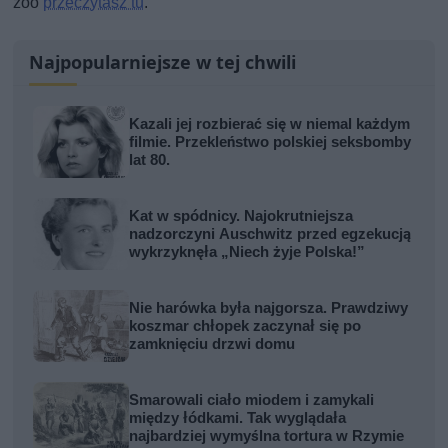
zoo
przeczytasz tu
.
Najpopularniejsze w tej chwili
Kazali jej rozbierać się w niemal każdym
filmie. Przekleństwo polskiej seksbomby
lat 80.
Kat w spódnicy. Najokrutniejsza
nadzorczyni Auschwitz przed egzekucją
wykrzyknęła „Niech żyje Polska!”
Nie harówka była najgorsza. Prawdziwy
koszmar chłopek zaczynał się po
zamknięciu drzwi domu
Smarowali ciało miodem i zamykali
między łódkami. Tak wyglądała
najbardziej wymyślna tortura w Rzymie