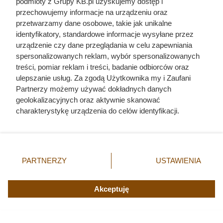
podmioty z Grupy KB.pl uzyskujemy dostęp i
przechowujemy informacje na urządzeniu oraz
przetwarzamy dane osobowe, takie jak unikalne
identyfikatory, standardowe informacje wysyłane przez
urządzenie czy dane przeglądania w celu zapewniania
spersonalizowanych reklam, wybór spersonalizowanych
treści, pomiar reklam i treści, badanie odbiorców oraz
Myślisz, że nikt ich nie zjada?
ulepszanie usług. Za zgodą Użytkownika my i Zaufani
Prawda o pomrowach zaskakuje
Partnerzy możemy używać dokładnych danych
geolokalizacyjnych oraz aktywnie skanować
charakterystykę urządzenia do celów identyfikacji.
Ponieważ cenimy Twoją prywatność, prosimy o zgodę na
korzystanie z tych technologii poprzez kliknięcie
„Akceptuję”. Zgoda jest dobrowolna i zawsze możesz ją
zmienić/wycofać klikając przycisk ustawień prywatności
PARTNERZY
USTAWIENIA
znajdujący się w lewym dolnym rogu strony. Niektóre
rodzaje przetwarzania danych nie wymagają zgody
użytkownika, ale masz prawo sprzeciwić się takiemu
Akceptuję
przetwarzaniu. Preferencje będą miały zastosowania tylko
na tej witrynie.