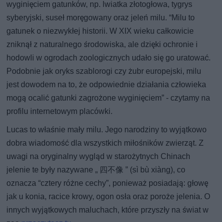
wyginięciem gatunków, np. lwiatka złotogłowa, tygrys
syberyjski, suseł moręgowany oraz jeleń milu. “Milu to
gatunek o niezwykłej historii. W XIX wieku całkowicie
zniknął z naturalnego środowiska, ale dzięki ochronie i
hodowli w ogrodach zoologicznych udało się go uratować.
Podobnie jak oryks szablorogi czy żubr europejski, milu
jest dowodem na to, że odpowiednie działania człowieka
mogą ocalić gatunki zagrożone wyginięciem” - czytamy na
profilu internetowym placówki.
Lucas to właśnie mały milu. Jego narodziny to wyjątkowo
dobra wiadomość dla wszystkich miłośników zwierząt. Z
uwagi na oryginalny wygląd w starożytnych Chinach
jelenie te były nazywane „ 四不像 ” (sì bù xiàng), co
oznacza “cztery różne cechy”, ponieważ posiadają: głowę
jak u konia, racice krowy, ogon osła oraz poroże jelenia. O
innych wyjątkowych maluchach, które przyszły na świat w