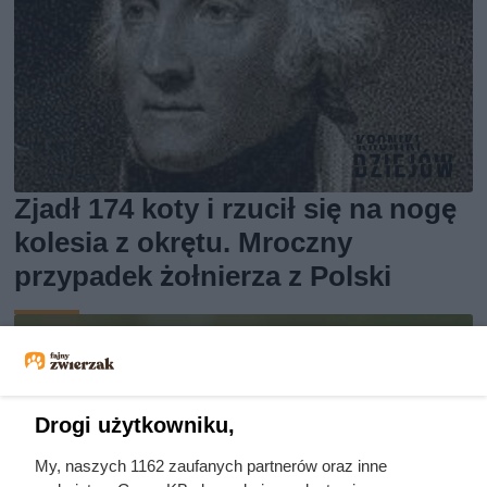
Zjadł 174 koty i rzucił się na nogę
kolesia z okrętu. Mroczny
przypadek żołnierza z Polski
Drogi użytkowniku,
My, naszych 1162 zaufanych partnerów oraz inne