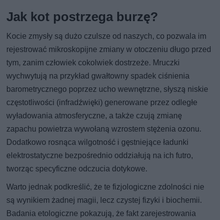
Jak kot postrzega burzę?
Kocie zmysły są dużo czulsze od naszych, co pozwala im
rejestrować mikroskopijne zmiany w otoczeniu długo przed
tym, zanim człowiek cokolwiek dostrzeże. Mruczki
wychwytują na przykład gwałtowny spadek ciśnienia
barometrycznego poprzez ucho wewnętrzne, słyszą niskie
częstotliwości (infradźwięki) generowane przez odległe
wyładowania atmosferyczne, a także czują zmianę
zapachu powietrza wywołaną wzrostem stężenia ozonu.
Dodatkowo rosnąca wilgotność i gęstniejące ładunki
elektrostatyczne bezpośrednio oddziałują na ich futro,
tworząc specyficzne odczucia dotykowe.
Warto jednak podkreślić, że te fizjologiczne zdolności nie
są wynikiem żadnej magii, lecz czystej fizyki i biochemii.
Badania etologiczne pokazują, że fakt zarejestrowania