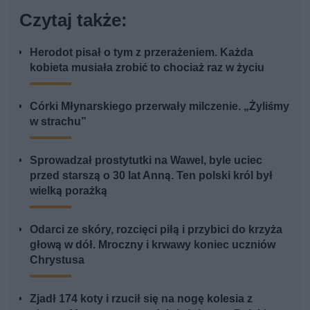
Czytaj także:
Herodot pisał o tym z przerażeniem. Każda
kobieta musiała zrobić to chociaż raz w życiu
Córki Młynarskiego przerwały milczenie. „Żyliśmy
w strachu”
Sprowadzał prostytutki na Wawel, byle uciec
przed starszą o 30 lat Anną. Ten polski król był
wielką porażką
Odarci ze skóry, rozcięci piłą i przybici do krzyża
głową w dół. Mroczny i krwawy koniec uczniów
Chrystusa
Zjadł 174 koty i rzucił się na nogę kolesia z