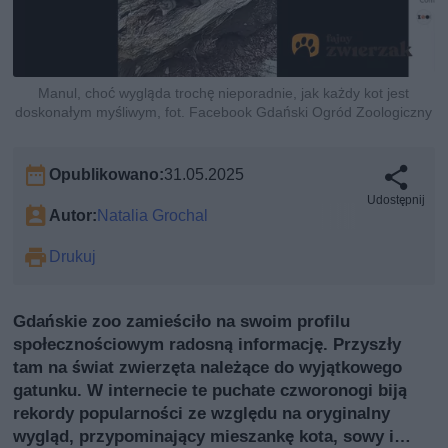
Manul, choć wygląda trochę nieporadnie, jak każdy kot jest
doskonałym myśliwym, fot. Facebook Gdański Ogród Zoologiczny
Opublikowano:
31.05.2025
Udostępnij
Autor:
Natalia Grochal
Drukuj
Gdańskie zoo zamieściło na swoim profilu
społecznościowym radosną informację. Przyszły
tam na świat zwierzęta należące do wyjątkowego
gatunku. W internecie te puchate czworonogi biją
rekordy popularności ze względu na oryginalny
wygląd, przypominający mieszankę kota, sowy i…