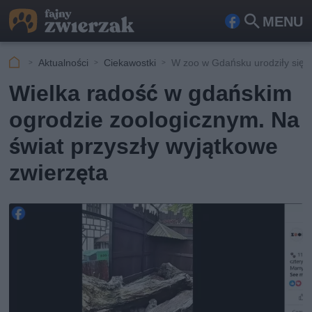
MENU
Fa
Szu
ceb
kaj
Aktualności
Ciekawostki
W zoo w Gdańsku urodziły się 
ook
Wielka radość w gdańskim
ogrodzie zoologicznym. Na
świat przyszły wyjątkowe
zwierzęta