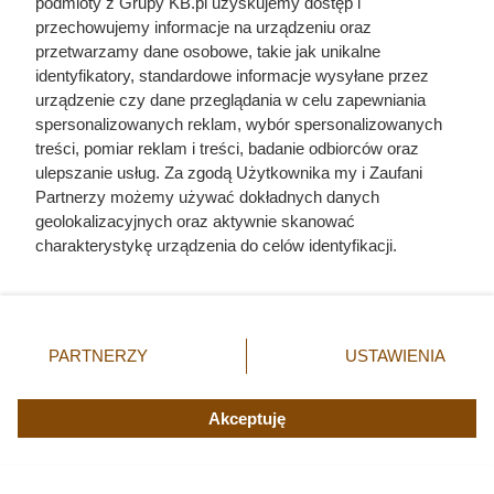
zaczynał się po zamknięciu drzwi
podmioty z Grupy KB.pl uzyskujemy dostęp i
przechowujemy informacje na urządzeniu oraz
domu
przetwarzamy dane osobowe, takie jak unikalne
identyfikatory, standardowe informacje wysyłane przez
urządzenie czy dane przeglądania w celu zapewniania
spersonalizowanych reklam, wybór spersonalizowanych
treści, pomiar reklam i treści, badanie odbiorców oraz
ulepszanie usług. Za zgodą Użytkownika my i Zaufani
Partnerzy możemy używać dokładnych danych
geolokalizacyjnych oraz aktywnie skanować
charakterystykę urządzenia do celów identyfikacji.
Ponieważ cenimy Twoją prywatność, prosimy o zgodę na
korzystanie z tych technologii poprzez kliknięcie
„Akceptuję”. Zgoda jest dobrowolna i zawsze możesz ją
zmienić/wycofać klikając przycisk ustawień prywatności
PARTNERZY
USTAWIENIA
znajdujący się w lewym dolnym rogu strony. Niektóre
rodzaje przetwarzania danych nie wymagają zgody
Mieszkał z żoną i kochanką pod
użytkownika, ale masz prawo sprzeciwić się takiemu
Akceptuję
przetwarzaniu. Preferencje będą miały zastosowania tylko
jednym dachem. Tak wyglądało
na tej witrynie.
życie Kaliny Jędrusik