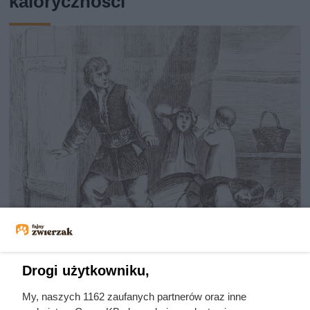
kaloryczności
Nie harówka była najgorsza.
Drogi użytkowniku,
Prawdziwy koszmar chłopek
My, naszych 1162 zaufanych partnerów oraz inne