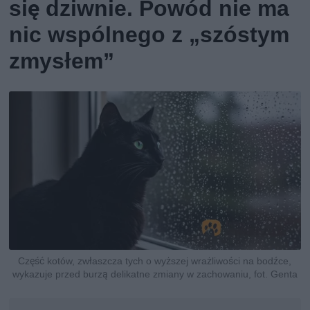
się dziwnie. Powód nie ma
nic wspólnego z „szóstym
zmysłem”
Część kotów, zwłaszcza tych o wyższej wrażliwości na bodźce,
wykazuje przed burzą delikatne zmiany w zachowaniu, fot. Genta