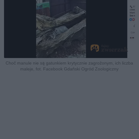
Choć manule nie są gatunkiem krytycznie zagrożonym, ich liczba
maleje, fot. Facebook Gdański Ogród Zoologiczny