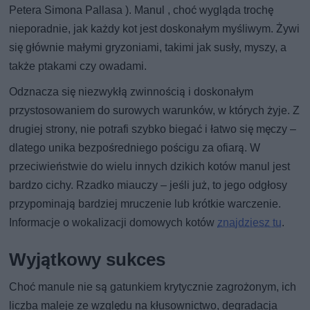
Petera Simona Pallasa ). Manul , choć wygląda trochę
nieporadnie, jak każdy kot jest doskonałym myśliwym. Żywi
się głównie małymi gryzoniami, takimi jak susły, myszy, a
także ptakami czy owadami.
Odznacza się niezwykłą zwinnością i doskonałym
przystosowaniem do surowych warunków, w których żyje. Z
drugiej strony, nie potrafi szybko biegać i łatwo się męczy –
dlatego unika bezpośredniego pościgu za ofiarą. W
przeciwieństwie do wielu innych dzikich kotów manul jest
bardzo cichy. Rzadko miauczy – jeśli już, to jego odgłosy
przypominają bardziej mruczenie lub krótkie warczenie.
Informacje o wokalizacji domowych kotów
znajdziesz tu
.
Wyjątkowy sukces
Choć manule nie są gatunkiem krytycznie zagrożonym, ich
liczba maleje ze względu na kłusownictwo, degradacja