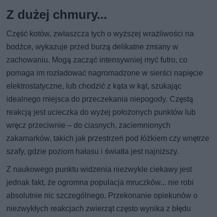
Z dużej chmury...
Część kotów, zwłaszcza tych o wyższej wrażliwości na
bodźce, wykazuje przed burzą delikatne zmiany w
zachowaniu. Mogą zacząć intensywniej myć futro, co
pomaga im rozładować nagromadzone w sierści napięcie
elektrostatyczne, lub chodzić z kąta w kąt, szukając
idealnego miejsca do przeczekania niepogody. Częstą
reakcją jest ucieczka do wyżej położonych punktów lub
wręcz przeciwnie – do ciasnych, zaciemnionych
zakamarków, takich jak przestrzeń pod łóżkiem czy wnętrze
szafy, gdzie poziom hałasu i światła jest najniższy.
Z naukowego punktu widzenia niezwykle ciekawy jest
jednak fakt, że ogromna populacja mruczków... nie robi
absolutnie nic szczególnego. Przekonanie opiekunów o
niezwykłych reakcjach zwierząt często wynika z błędu