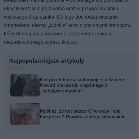
osadzone i niemal poziome – co pomaga mu pozostać w
ukryciu w trakcie polowania oraz w przypadku ataku
większego drapieżnika. Do tego dochodzą wiecznie
zmartwione, niemal „ludzkie” oczy z poziomymi źrenicami,
które dodają mu poważnego, a czasem zabawnie
niezadowolonego wyrazu twarzy.
Najpopularniejsze artykuły
Kot przed burzą zachowuje się dziwnie.
Powód nie ma nic wspólnego z
„szóstym zmysłem”
Myślisz, że kot patrzy Ci w oczy i wie,
kim jesteś? Prawda szokuje właścicieli