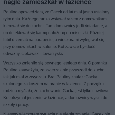
nagle zamieszkał w łazience
Paulina opowiedziała, że Gacek od lat miał jasno ustalony
rytm dnia. Każdego ranka wstawał razem z domownikami i
kierował się do kuchni. Tam domownicy jedli śniadanie, a
on delektował się karmą nałożoną do miseczki. Później
lubił drzemać na parapecie, a wieczorami wylegiwał się
przy domownikach w salonie. Kot zawsze był dość
odważny, ciekawski i towarzyski.
Wszystko zmieniło się pewnego letniego dnia. O poranku
Paulina zauważyła, że zwierzak nie przyszedł do kuchni,
tak jak miał w zwyczaju. Brat Pauliny znalazł Gacka
skulonego za koszem na pranie w łazience. Z początku
rodzina myślała, że zachowanie Gacka jest tylko chwilowe.
Kot otrzymał jedzenie w łazience, a domownicy wyszli do
szkoły i pracy.
Niestety wieczorem sytuacja nie uległa zmianie. Gacek nie