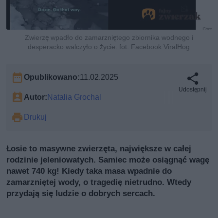
Zwierzę wpadło do zamarzniętego zbiornika wodnego i
desperacko walczyło o życie. fot. Facebook ViralHog
Opublikowano:
11.02.2025
Udostępnij
Autor:
Natalia Grochal
Drukuj
Łosie to masywne zwierzęta, największe w całej
rodzinie jeleniowatych. Samiec może osiągnąć wagę
nawet 740 kg! Kiedy taka masa wpadnie do
zamarzniętej wody, o tragedię nietrudno. Wtedy
przydają się ludzie o dobrych sercach.