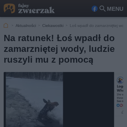
MENU
Fa
Szu
ceb
kaj
Aktualności
Ciekawostki
Loś wpadł do zamarzniętej wod
ook
Na ratunek! Łoś wpadł do
zamarzniętej wody, ludzie
ruszyli mu z pomocą