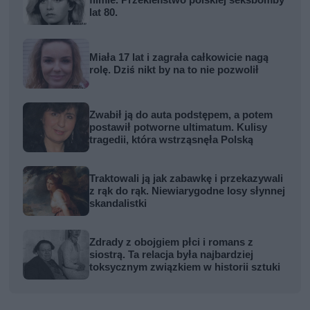
lat 80.
Miała 17 lat i zagrała całkowicie nagą
rolę. Dziś nikt by na to nie pozwolił
Zwabił ją do auta podstępem, a potem
postawił potworne ultimatum. Kulisy
tragedii, która wstrząsnęła Polską
Traktowali ją jak zabawkę i przekazywali
z rąk do rąk. Niewiarygodne losy słynnej
skandalistki
Zdrady z obojgiem płci i romans z
siostrą. Ta relacja była najbardziej
toksycznym związkiem w historii sztuki