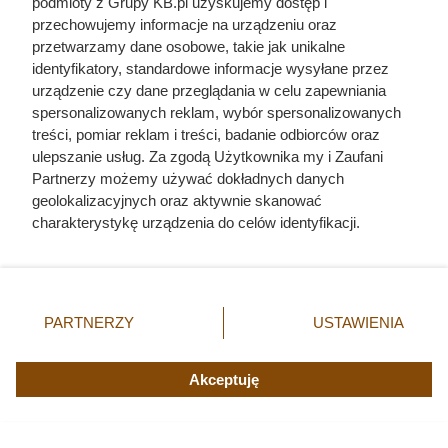
podmioty z Grupy KB.pl uzyskujemy dostęp i
zaczynał się po zamknięciu drzwi
przechowujemy informacje na urządzeniu oraz
domu
przetwarzamy dane osobowe, takie jak unikalne
identyfikatory, standardowe informacje wysyłane przez
urządzenie czy dane przeglądania w celu zapewniania
spersonalizowanych reklam, wybór spersonalizowanych
treści, pomiar reklam i treści, badanie odbiorców oraz
ulepszanie usług. Za zgodą Użytkownika my i Zaufani
Partnerzy możemy używać dokładnych danych
geolokalizacyjnych oraz aktywnie skanować
charakterystykę urządzenia do celów identyfikacji.
Ponieważ cenimy Twoją prywatność, prosimy o zgodę na
korzystanie z tych technologii poprzez kliknięcie
„Akceptuję”. Zgoda jest dobrowolna i zawsze możesz ją
zmienić/wycofać klikając przycisk ustawień prywatności
PARTNERZY
USTAWIENIA
znajdujący się w lewym dolnym rogu strony. Niektóre
rodzaje przetwarzania danych nie wymagają zgody
użytkownika, ale masz prawo sprzeciwić się takiemu
Ostatnie godziny komendanta
Akceptuję
przetwarzaniu. Preferencje będą miały zastosowania tylko
Auschwitz. Odtajnione zdjęcia
na tej witrynie.
pokazują, co działo się przed