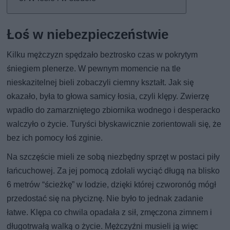
Łoś w niebezpieczeństwie
Kilku mężczyzn spędzało beztrosko czas w pokrytym
śniegiem plenerze. W pewnym momencie na tle
nieskazitelnej bieli zobaczyli ciemny kształt. Jak się
okazało, była to głowa samicy łosia, czyli klępy. Zwierzę
wpadło do zamarzniętego zbiornika wodnego i desperacko
walczyło o życie. Turyści błyskawicznie zorientowali się, że
bez ich pomocy łoś zginie.
Na szczęście mieli ze sobą niezbędny sprzęt w postaci piły
łańcuchowej. Za jej pomocą zdołali wyciąć długą na blisko
6 metrów “ścieżkę” w lodzie, dzięki której czworonóg mógł
przedostać się na płyciznę. Nie było to jednak zadanie
łatwe. Klępa co chwila opadała z sił, zmęczona zimnem i
długotrwałą walką o życie. Mężczyźni musieli ją więc