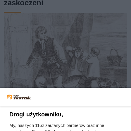
zaskoczeni
Drogi użytkowniku,
Nie harówka była najgorsza.
Prawdziwy koszmar chłopek
My, naszych 1162 zaufanych partnerów oraz inne