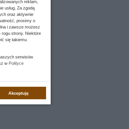
alizowanych reklam,
ie usług. Za zgodą
ych oraz aktywnie
watność, prosimy o
wolna i zawsze możesz
 rogu strony. Niektóre
ić się takiemu
 naszych serwisów
esz w
Polityce
Akceptuję