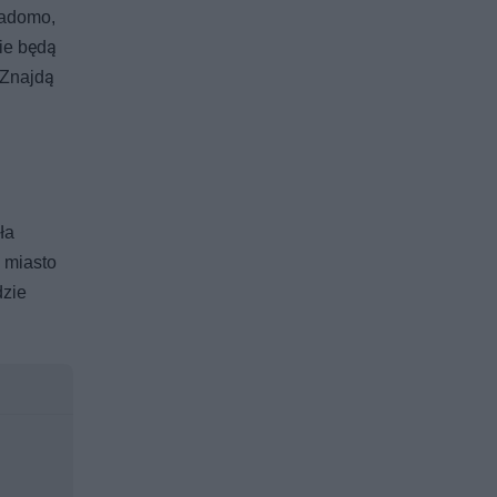
iadomo,
zie będą
 Znajdą
ła
 miasto
dzie