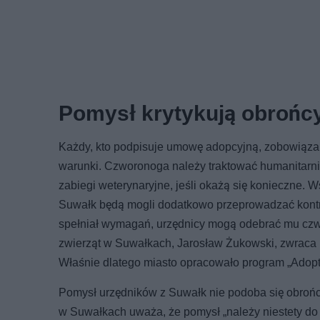
Pomysł krytykują obrońcy
Każdy, kto podpisuje umowę adopcyjną, zobowiązan
warunki. Czworonoga należy traktować humanitarn
zabiegi weterynaryjne, jeśli okażą się konieczne.
Suwałk będą mogli dodatkowo przeprowadzać kontro
spełniał wymagań, urzędnicy mogą odebrać mu czw
zwierząt w Suwałkach, Jarosław Żukowski, zwraca u
Właśnie dlatego miasto opracowało program „Adoptu
Pomysł urzędników z Suwałk nie podoba się obrońco
w Suwałkach uważa, że pomysł „należy niestety do 