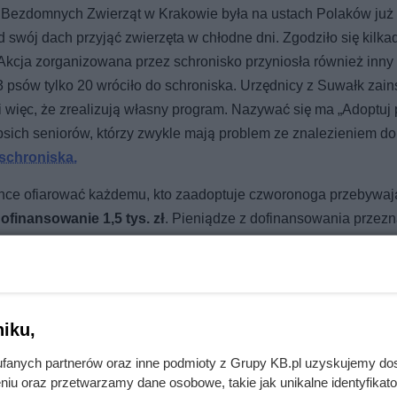
a Bezdomnych Zwierząt w Krakowie była na ustach Polaków już
 swój dach przyjąć zwierzęta w chłodne dni. Zgodziło się kilkad
t. Akcja zorganizowana przez schronisko przyniosła również inny
psów tylko 20 wróciło do schroniska. Urzędnicy z Suwałk zain
i więc, że zrealizują własny program. Nazywać się ma „Adoptuj
psich seniorów, którzy zwykle mają problem ze znalezieniem d
 schroniska.
chce ofiarować każdemu, kto zaadoptuje czworonoga przebywa
ofinansowanie 1,5 tys. zł
. Pieniądze z dofinansowania przez
ką nad adoptowanym zwierzakiem – np. zakup wyprawki, wizyty 
t ma zostać dokonany po okazaniu przez właściciela dowodów
iązaniu urzędnicy będą mieć pewność, że opiekunowie czworon
nie inny, niezwiązany z umową adopcyjną cel.
iku,
fanych partnerów oraz inne podmioty z Grupy KB.pl uzyskujemy do
niu oraz przetwarzamy dane osobowe, takie jak unikalne identyfikat