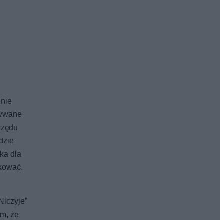
dnie
nywane
rzędu
dzie
ka dla
ekować.
Niczyje”
em, że