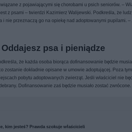
 związane z pojawiającymi się chorobami u psich seniorów. – W
 jest z psami – twierdzi Kazimierz Walijewski. Podkreśla, że lud
a i nie przeznaczą go na opiekę nad adoptowanymi pupilami. –
Oddajesz psa i pieniądze
dkreśla, że każda osoba biorąca dofinansowanie będzie musia
, co zostanie dokładnie opisane w umowie adoptującej. Poza tym
ejscach pobytu adoptowanych zwierząt. Jeśli właściciel nie bę
debrany. Dofinansowanie zaś będzie musiało zostać zwrócone.
ie, kim jesteś? Prawda szokuje właścicieli