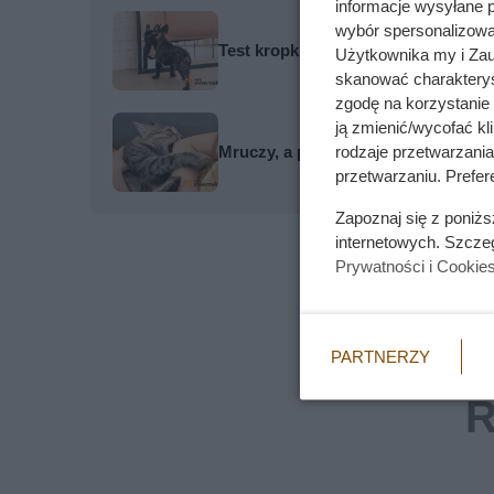
informacje wysyłane 
wybór spersonalizowan
Test kropki obnażył prawdę. Dlaczeg
Użytkownika my i Zau
skanować charakterys
zgodę na korzystanie 
ją zmienić/wycofać kl
rodzaje przetwarzani
Mruczy, a po chwili nagle gryzie?
przetwarzaniu. Prefere
Zapoznaj się z poniż
internetowych. Szcze
Prywatności i Cookie
PARTNERZY