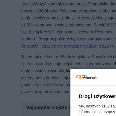
„Akcja Mrozy” zorganizowana przez Schronisko dl
początku 2024 roku. Psi przytułek apelował, aby pod
osób, dzięki czemu psy nie tylko zyskały ciepły ką
aż 32 czworonogi zostały adoptowane. Spośród 123 
się „Akcją Mrozy” i jej dużym sukcesem. Postanowil
seniora”. Program polegać będzie na adoptowaniu 
Sprawdź, jak się przygotować do adopcji psa ze
To jednak nie koniec. Rada Miejska w Suwałkach 
schronisku od co najmniej trzech lat, jednorazowe
d
mają zostać na wydatki, które związane są z opie
weterynarza, budowa kojca czy zakup leków. Zwro
poniesienia kosztów na psa. Dzięki takiemu rozw
przeznaczą otrzymane środki na swojego pupila, a 
Drogi użytkown
My, naszych 1162 zau
Najpopularniejsze artykuły
informacje na urządze