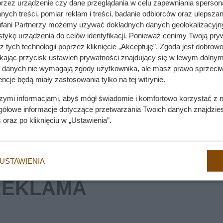
przez urządzenie czy dane przeglądania w celu zapewniania sperson
ych treści, pomiar reklam i treści, badanie odbiorców oraz ulepszan
o pies nigdy nie zrozumie, czym jest lustro?
fani Partnerzy możemy używać dokładnych danych geolokalizacyjn
tykę urządzenia do celów identyfikacji. Ponieważ cenimy Twoją pry
z tych technologii poprzez kliknięcie „Akceptuję”. Zgoda jest dobro
ikając przycisk ustawień prywatności znajdujący się w lewym dolnym
a danych nie wymagają zgody użytkownika, ale masz prawo sprzeciw
 Behawioryści ostrzegają przed popularnym błędem
ncje będą miały zastosowania tylko na tej witrynie.
szymi informacjami, abyś mógł świadomie i komfortowo korzystać z
gółowe informacje dotyczące przetwarzania Twoich danych znajdzi
s
oraz po kliknięciu w „Ustawienia”.
USTAWIENIA