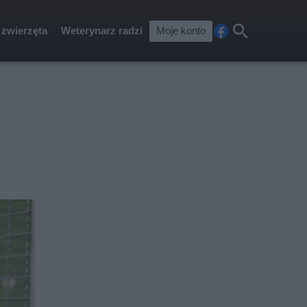
 zwierzęta
Weterynarz radzi
Moje konto
Fa
Szu
ceb
kaj
ook