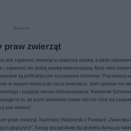
 praw zwierząt
y jest zapewnić zwierzęciu właściwą opiekę, a także odpowie
ie i zapewnić mu dobrą opiekę weterynaryjną. Musi mieć wyko
 Wskazane są profilaktyczne szczepienia ochronne. Pracownicy u
le w nowym miejscu do życia zwierzęcia. Jeśli opiekun nie bę
oronoga i zażądać zwrotu dofinansowania. Kierownik Schronis
wagę na to, że psimi seniorami często nikt nie chce się zaopi
j psa seniora”.
m praw zwierząt. Kazimierz Walijewski z Fundacji „Zwierzęta 
tych głupszych”. Swoją dezaprobatę dla projektu tłumaczy fakt