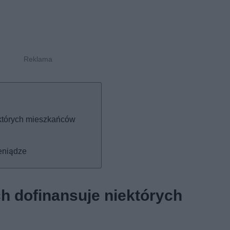
których mieszkańców
eniądze
h dofinansuje niektórych