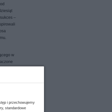
 od
ziesiąt
 sukces –
spirowali
 psa
omu.
jącego w
naczone
u
ogów
stęp i przechowujemy
ory, standardowe