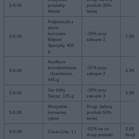
3-8.08
produkty
produkt 30%
Wedel
taniej
Polędwiczki z
piersi
kurczaka,
-33% przy
3-8.08
7,99 z
Mięsne
zakupie 2
Specjały, 400
g
Konfitura
brzoskwiniowa
-37% przy
3-8.08
4,99 zł
, Grandessa,
zakupie 2
446 g
Ser żółty,
-38% przy
3-8.08
3,99 z
Sierpc, 135 g
zakupie 3
Wszystkie
Drugi, tańszy
3-8.08
konserwy
produkt 50%
rybne
taniej
-52% na co
3,59 zł
3-8.08
Coca-Cola, 1 l
drugi produkt
drugi