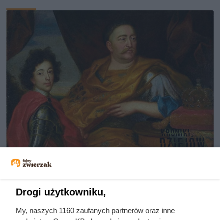
Dlaczego nikt nie chciał poślubić
syna Jana III Sobieskiego?
Odpowiedź zaskakuje
Drogi użytkowniku,
My, naszych 1160 zaufanych partnerów oraz inne