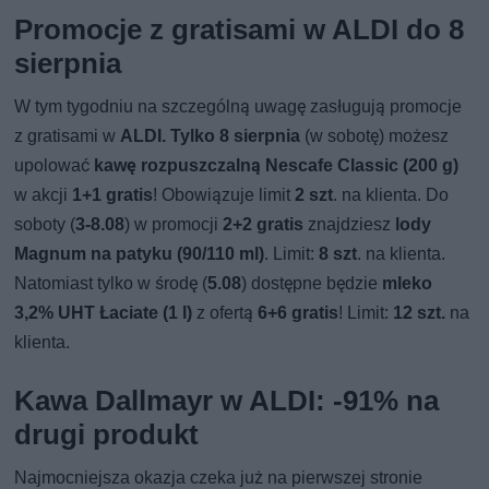
Promocje z gratisami w ALDI do 8
sierpnia
W tym tygodniu na szczególną uwagę zasługują promocje
z gratisami w
ALDI.
Tylko 8 sierpnia
(w sobotę) możesz
upolować
kawę rozpuszczalną Nescafe Classic (200 g)
w akcji
1+1 gratis
! Obowiązuje limit
2 szt
. na klienta. Do
soboty (
3-8.08
) w promocji
2+2 gratis
znajdziesz
lody
Magnum na patyku (90/110 ml)
. Limit:
8 szt
. na klienta.
Natomiast tylko w środę (
5.08
) dostępne będzie
mleko
3,2% UHT Łaciate (1 l)
z ofertą
6+6 gratis
! Limit:
12 szt.
na
klienta.
Kawa Dallmayr w ALDI: -91% na
drugi produkt
Najmocniejsza okazja czeka już na pierwszej stronie