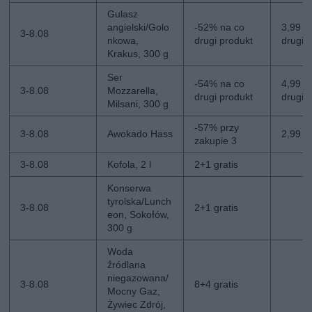
Gulasz
angielski/Golo
-52% na co
3,99 zł
3-8.08
nkowa,
drugi produkt
drugi
Krakus, 300 g
Ser
-54% na co
4,99 zł
3-8.08
Mozzarella,
drugi produkt
drugi
Milsani, 300 g
-57% przy
3-8.08
Awokado Hass
2,99 zł
zakupie 3
3-8.08
Kofola, 2 l
2+1 gratis
Konserwa
tyrolska/Lunch
3-8.08
2+1 gratis
eon, Sokołów,
300 g
Woda
źródlana
niegazowana/
3-8.08
8+4 gratis
Mocny Gaz,
Żywiec Zdrój,