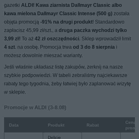
gazetki
ALDI!
Kawa ziarnista Dallmayr Classic albo
kawa mielona Dallmayr Classic Intense (500 g)
została
objęta promocją
-91% na drugi produkt
! Standardowo
zapłacisz 45,99 zł/szt., a
druga paczka wychodzi tylko
3,99 zł!
To aż
42 zł oszczędności
. Sklep wprowadził limit
4 szt
. na osobę. Promocja trwa
od 3 do 8 sierpnia
i
możesz dowolnie mieszać warianty.
Jeśli właśnie układasz listę zakupów, zerknij na nasze
szybkie podpowiedzi. W tabeli zebraliśmy najciekawsze
rabaty tego tygodnia, żeby łatwiej było zaplanować wizytę
w sklepie.
Promocje w ALDI (3-8.08)
Cena
Data
Produkt
Rabat
promo
Delicje