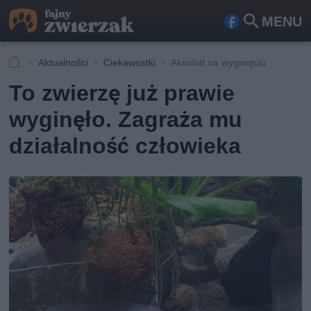
MENU
Fa
Szu
ceb
kaj
Aktualności
Ciekawostki
Aksolotl na wyginięciu
ook
To zwierzę już prawie
wyginęło. Zagraża mu
działalność człowieka