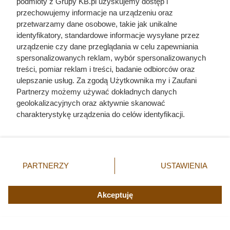
podmioty z Grupy KB.pl uzyskujemy dostęp i
przechowujemy informacje na urządzeniu oraz
przetwarzamy dane osobowe, takie jak unikalne
identyfikatory, standardowe informacje wysyłane przez
urządzenie czy dane przeglądania w celu zapewniania
spersonalizowanych reklam, wybór spersonalizowanych
treści, pomiar reklam i treści, badanie odbiorców oraz
ulepszanie usług. Za zgodą Użytkownika my i Zaufani
Partnerzy możemy używać dokładnych danych
geolokalizacyjnych oraz aktywnie skanować
charakterystykę urządzenia do celów identyfikacji.
Ponieważ cenimy Twoją prywatność, prosimy o zgodę na
korzystanie z tych technologii poprzez kliknięcie
Ostatnie godziny komendanta
„Akceptuję”. Zgoda jest dobrowolna i zawsze możesz ją
Auschwitz. Odtajnione zdjęcia
zmienić/wycofać klikając przycisk ustawień prywatności
PARTNERZY
USTAWIENIA
znajdujący się w lewym dolnym rogu strony. Niektóre
pokazują, co działo się przed
rodzaje przetwarzania danych nie wymagają zgody
szubienicą
użytkownika, ale masz prawo sprzeciwić się takiemu
Akceptuję
przetwarzaniu. Preferencje będą miały zastosowania tylko
na tej witrynie.