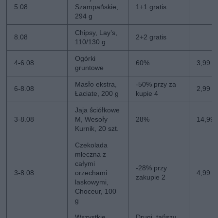
5.08
Szampańskie,
1+1 gratis
294 g
Chipsy, Lay’s,
8.08
2+2 gratis
110/130 g
Ogórki
4-6.08
60%
3,99 zł
gruntowe
Masło ekstra,
-50% przy za
6-8.08
2,99 zł
Łaciate, 200 g
kupie 4
Jaja ściółkowe
3-8.08
M, Wesoły
28%
14,99 
Kurnik, 20 szt.
Czekolada
mleczna z
całymi
-28% przy
3-8.08
orzechami
4,99 zł
zakupie 2
laskowymi,
Choceur, 100
g
Wszystkie
Drugi, tańszy